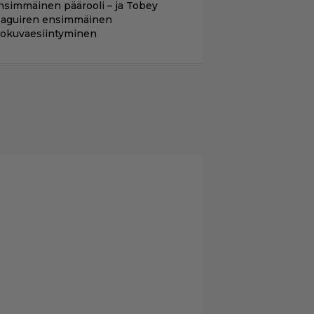
nsimmäinen päärooli – ja Tobey
aguiren ensimmäinen
lokuvaesiintyminen