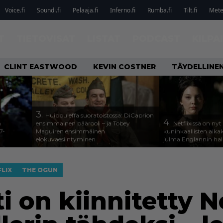
Voice.fi
Soundi.fi
Pelaaja.fi
Inferno.fi
Rumba.fi
Tilt.fi
Metel
T
TIETOVISAT
LISTAT
PODCAST
KILPA
CLINT EASTWOOD
KEVIN COSTNER
TÄYDELLINE
3.
Huippuleffa suoratoistossa: DiCaprion
4.
n
ensimmäinen päärooli – ja Tobey
Netflixissä on nyt
7-
Maguiren ensimmäinen
kuninkaallisten aika
elokuvaesiintyminen
julma Englannin halli
LIX
THE OGUN
i on kiinnitetty Ne