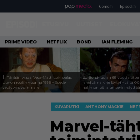
Como.fi
Episodi.fi
ETUSIVU
UUTISET
ELOKUVA
PRIME VIDEO
NETFLIX
BOND
IAN FLEMING
1.
2.
Tänään tv:ssä: Vesa-Matti Loiri palasi
Bond-luojan 68 vuotta sitte
Uunon rooliin vuonna 1998 – Spede
lähettämä kirje löytyi – tältä 00
vetäytyi sivummalle
hahmon piti alun perin näyttää
KUVAPUTKI
ANTHONY MACKIE
NETF
Marvel-täht