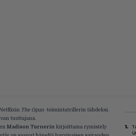
Netflixin
The Ogun
-toimintatrillerin tähdeksi.
van tuottajana.
een
Madison Turnerin
kirjoittama rymistely
Tä
U
tytär on saanut häneltä harvinaisen sairauden.