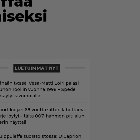
effaa
iseksi
LUETUIMMAT NYT
nään tv:ssä: Vesa-Matti Loiri palasi
unon rooliin vuonna 1998 – Spede
etäytyi sivummalle
ond-luojan 68 vuotta sitten lähettämä
irje löytyi – tältä 007-hahmon piti alun
erin näyttää
uippuleffa suoratoistossa: DiCaprion