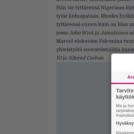
Hän vie tyttärensä Nigeriaan lö
tytär kidnapataan, Rhodes hyök
tyttärensä ennen kuin on liian 
jossa
John Wick
ja
Jumalainen n
Marvel-elokuvien Falconina tun
yhteistyötä suoratoistojätin kan
IO
ja
Altered Carbon
.
Ar
Tarvit
käytt
Me ja huo
tarjotak
mainoksi
Hyväksym
Käytämme 