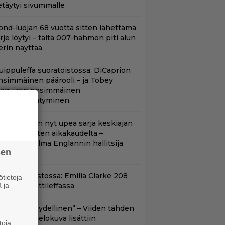
etäytyi sivummalle
ond-luojan 68 vuotta sitten lähettämä
irje löytyi – tältä 007-hahmon piti alun
erin näyttää
uippuleffa suoratoistossa: DiCaprion
nsimmäinen päärooli – ja Tobey
aguiren ensimmäinen
lokuvaesiintyminen
etflixissä on nyt upea sarja keskiajan
uninkaallisten aikakaudelta –
eskiössä julma Englannin hallitsija
sen
enrik VIII
yt suoratoistossa: Emilia Clarke 208
tietoja
 ja
iljoonan hittileffassa
Lajissaan täydellinen” – Viiden tähden
cifitoimintaelokuva lisättiin
toja