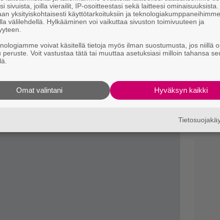
s
i sivuista, joilla vierailit, IP-osoitteestasi sekä laitteesi ominaisuuksista
an yksityiskohtaisesti käyttötarkoituksiin ja teknologiakumppaneihimm
la välilehdellä. Hylkääminen voi vaikuttaa sivuston toimivuuteen ja
C
yyteen.
k
t
knologiamme voivat käsitellä tietoja myös ilman suostumusta, jos niillä o
u peruste. Voit vastustaa tätä tai muuttaa asetuksiasi milloin tahansa se
lä.
C
N
pu
Omat valintani
Hyväksyn kaikki
A
ty ohjaajaa.
p
Tietosuojak