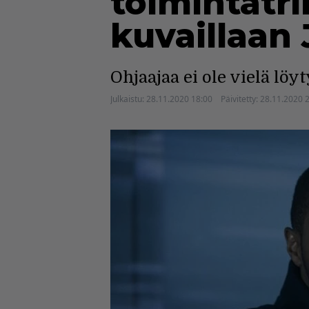
toimintatri
kuvaillaan 
Ohjaajaa ei ole vielä löy
Julkaistu:
28.11.2020 18:00
Päivitetty:
28.11.2020 