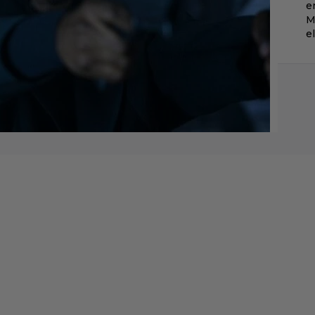
e
M
e