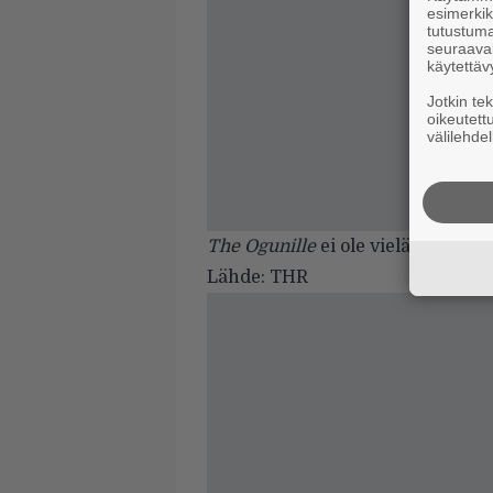
esimerkiks
tutustuma
seuraaval
käytettäv
Jotkin te
oikeutett
välilehdel
The Ogunille
ei ole vielä kiinnitet
Lähde:
THR