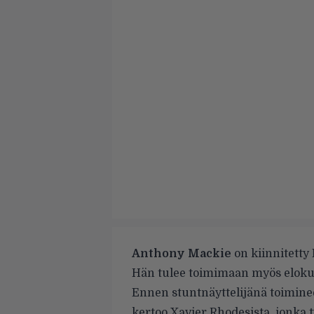
Anthony Mackie
on kiinnitetty 
Hän tulee toimimaan myös eloku
Ennen stuntnäyttelijänä toimin
kertoo Xavier Rhodesista, jonka 