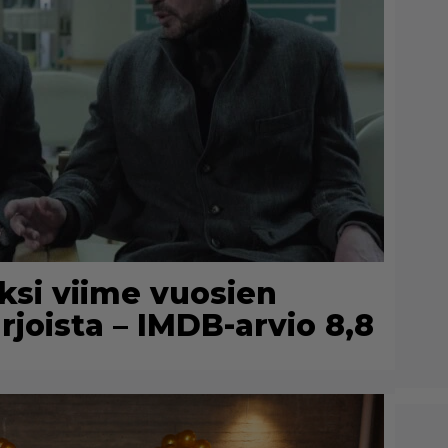
Yksi viime vuosien
rjoista – IMDB-arvio 8,8