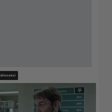
lähteeksi