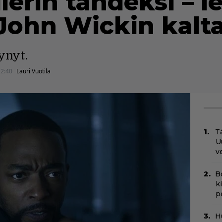
llerin tähdeksi – l
John Wickin kalta
tynyt.
22:40
Lauri Vuotila
Tä
U
v
B
k
p
H