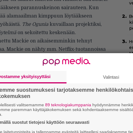
v
ytääkseen parannuskeinon sairauteen. Kun
kää alamaailman kimppuun löytääkseen
B
k
myöhäistä.
The Ogunia
kuvaillaan projektiksi,
p
äytelmä
on sekoitettu keskenään.
nettu Mackie on aikaisemminkin tehnyt
H
e
ssa. Mackie on nähty mm. Netflix-tuotannoissa
M
e
N
vostamme yksityisyyttäsi
Valintasi
k
k
semme suostumuksesi tarjotaksemme henkilökohtai
H
ökokemuksen
N
lellisesti valitsemamme
89 teknologiakumppania
hyödynnämme henkilö
semme paremman käyttäjäkokemuksen sekä kohdentaaksemme sisältöä
m
a.
ällä suostut tietojesi käyttöön seuraavasti
”
s
laitetunnisteita ja tallennamme evästeitä laitteellesi saadaksemme tie