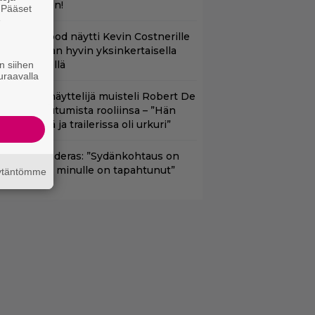
uoratoistoon!
. Pääset
e
lint Eastwood näytti Kevin Costnerille
aapin paikan hyvin yksinkertaisella
oimenpiteellä
n siihen
uraavalla
ape Fear -näyttelijä muisteli Robert De
iron paneutumista rooliinsa – ”Hän
hui kielillä ja trailerissa oli urkuri”
ntonio Banderas: ”Sydänkohtaus on
arasta mitä minulle on tapahtunut”
äytäntömme