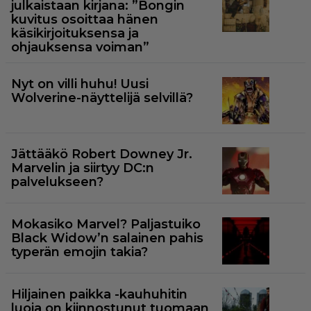
julkaistaan kirjana: ”Bongin
kuvitus osoittaa hänen
käsikirjoituksensa ja
ohjauksensa voiman”
Nyt on villi huhu! Uusi
Wolverine-näyttelijä selvillä?
Jättääkö Robert Downey Jr.
Marvelin ja siirtyy DC:n
palvelukseen?
Mokasiko Marvel? Paljastuiko
Black Widow’n salainen pahis
typerän emojin takia?
Hiljainen paikka -kauhuhitin
luoja on kiinnostunut tuomaan