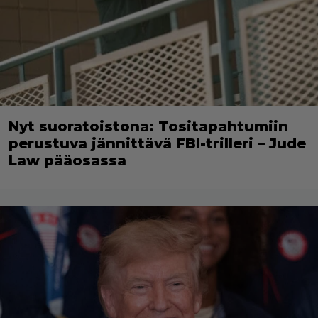
Nyt suoratoistona: Tositapahtumiin
perustuva jännittävä FBI-trilleri – Jude
Law pääosassa