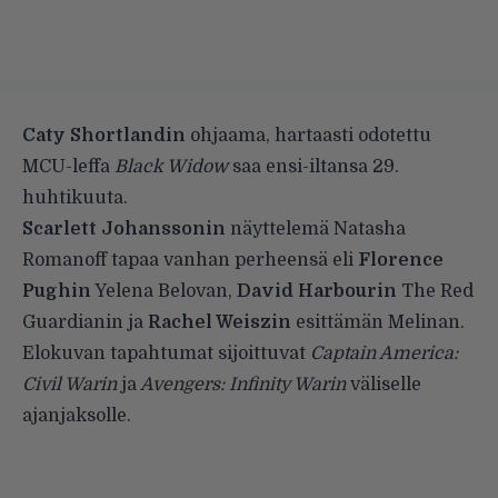
Caty Shortlandin
ohjaama, hartaasti odotettu
MCU-leffa
Black Widow
saa ensi-iltansa 29.
huhtikuuta.
Scarlett Johanssonin
näyttelemä Natasha
Romanoff tapaa vanhan perheensä eli
Florence
Pughin
Yelena Belovan,
David Harbourin
The Red
Guardianin ja
Rachel Weiszin
esittämän Melinan.
Elokuvan tapahtumat sijoittuvat
Captain America:
Civil Warin
ja
Avengers: Infinity Warin
väliselle
ajanjaksolle.