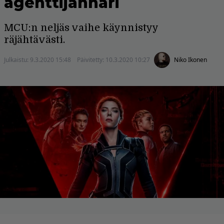
agenttijännäri
MCU:n neljäs vaihe käynnistyy
räjähtävästi.
Julkaistu:
9.3.2020 15:48
Päivitetty:
10.3.2020 10:27
Niko Ikonen