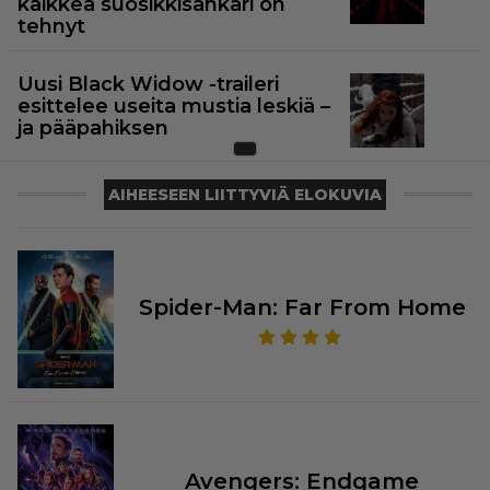
kaikkea suosikkisankari on
tehnyt
Uusi Black Widow -traileri
esittelee useita mustia leskiä –
ja pääpahiksen
AIHEESEEN LIITTYVIÄ ELOKUVIA
Spider-Man: Far From Home
Avengers: Endgame