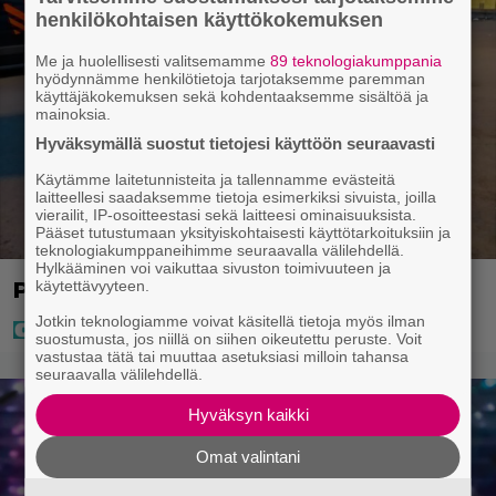
henkilökohtaisen käyttökokemuksen
Me ja huolellisesti valitsemamme
89 teknologiakumppania
hyödynnämme henkilötietoja tarjotaksemme paremman
käyttäjäkokemuksen sekä kohdentaaksemme sisältöä ja
mainoksia.
Hyväksymällä suostut tietojesi käyttöön seuraavasti
Käytämme laitetunnisteita ja tallennamme evästeitä
laitteellesi saadaksemme tietoja esimerkiksi sivuista, joilla
vierailit, IP-osoitteestasi sekä laitteesi ominaisuuksista.
Pääset tutustumaan yksityiskohtaisesti käyttötarkoituksiin ja
teknologiakumppaneihimme seuraavalla välilehdellä.
Hylkääminen voi vaikuttaa sivuston toimivuuteen ja
käytettävyyteen.
Poliisi teki surullisen löydön Lohjalla
Jotkin teknologiamme voivat käsitellä tietoja myös ilman
suostumusta, jos niillä on siihen oikeutettu peruste. Voit
vastustaa tätä tai muuttaa asetuksiasi milloin tahansa
seuraavalla välilehdellä.
Hyväksyn kaikki
Omat valintani