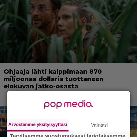
Ohjaaja lähti kalppimaan 870
miljoonaa dollaria tuottaneen
elokuvan jatko-osasta
Arvostamme yksityisyyttäsi
Valintasi
Tarvitsemme suostumuksesi tarjotaksemme