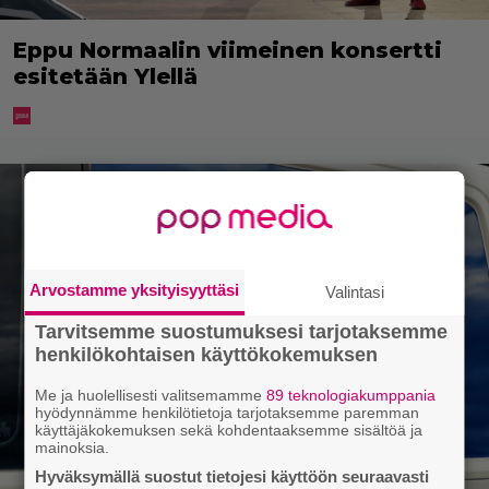
Eppu Normaalin viimeinen konsertti
esitetään Ylellä
Arvostamme yksityisyyttäsi
Valintasi
Tarvitsemme suostumuksesi tarjotaksemme
henkilökohtaisen käyttökokemuksen
Me ja huolellisesti valitsemamme
89 teknologiakumppania
hyödynnämme henkilötietoja tarjotaksemme paremman
käyttäjäkokemuksen sekä kohdentaaksemme sisältöä ja
mainoksia.
Hyväksymällä suostut tietojesi käyttöön seuraavasti