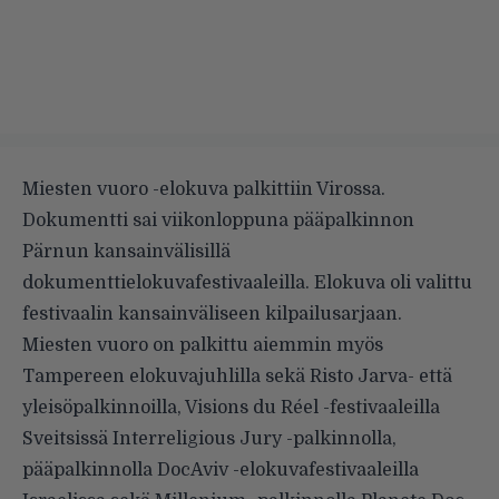
Miesten vuoro -elokuva palkittiin Virossa
.
Dokumentti sai viikonloppuna pääpalkinnon
Pärnun kansainvälisillä
dokumenttielokuvafestivaaleilla. Elokuva oli valittu
festivaalin kansainväliseen kilpailusarjaan.
Miesten vuoro on palkittu aiemmin myös
Tampereen elokuvajuhlilla sekä Risto Jarva- että
yleisöpalkinnoilla, Visions du Réel -festivaaleilla
Sveitsissä Interreligious Jury -palkinnolla,
pääpalkinnolla DocAviv -elokuvafestivaaleilla