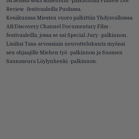
Israelissa sekä Millenium -palkinnolla Planete Doc
Review -festivaaleilla Puolassa.
Kesäkuussa Miesten vuoro palkittiin Yhdysvalloissa
Afi/Discovery Channel Documentary Film -
festivaaleilla, jossa se sai Special Jury -palkinnon.
Lisäksi Tasa-arvoasiain neuvottelukunta myönsi
sen ohjaajille Miehen työ -palkinnon ja Suomen
Saunaseura Löylynhenki -palkinnon.