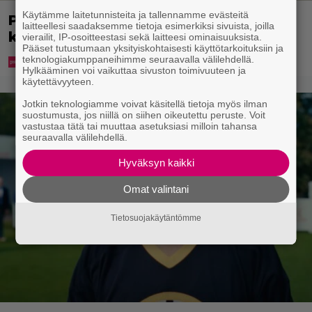
Käytämme laitetunnisteita ja tallennamme evästeitä
Poliisi kuljetti miestä putkaan – mies
laitteellesi saadaksemme tietoja esimerkiksi sivuista, joilla
kuoli
vierailit, IP-osoitteestasi sekä laitteesi ominaisuuksista.
Pääset tutustumaan yksityiskohtaisesti käyttötarkoituksiin ja
teknologiakumppaneihimme seuraavalla välilehdellä.
Hylkääminen voi vaikuttaa sivuston toimivuuteen ja
käytettävyyteen.
Jotkin teknologiamme voivat käsitellä tietoja myös ilman
suostumusta, jos niillä on siihen oikeutettu peruste. Voit
vastustaa tätä tai muuttaa asetuksiasi milloin tahansa
seuraavalla välilehdellä.
Hyväksyn kaikki
Omat valintani
Tietosuojakäytäntömme