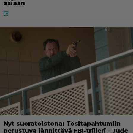
asiaan
Nyt suoratoistona: Tositapahtumiin
perustuva jännittävä FBI-trilleri – Jude