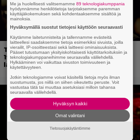
Me ja huolellisesti valitsemamme
89 teknologiakumppania
hyödynnämme henkilötietoja tarjotaksemme paremman
käyttäjäkokemuksen sekä kohdentaaksemme sisältöä ja
mainoksia.
Hyväksymällä suostut tietojesi käyttöön seuraavasti
Käytämme laitetunnisteita ja tallennamme evästeitä
laitteellesi saadaksemme tietoja esimerkiksi sivuista, joilla
vierailit, IP-osoitteestasi sekä laitteesi ominaisuuksista.
Tänään tv:ssä: Loistoleffa vuodelta
Pääset tutustumaan yksityiskohtaisesti käyttötarkoituksiin ja
1999 – Stephen King ja Tom Hanks
teknologiakumppaneihimme seuraavalla välilehdellä.
Hylkääminen voi vaikuttaa sivuston toimivuuteen ja
laadun takeina
käytettävyyteen.
Jotkin teknologiamme voivat käsitellä tietoja myös ilman
suostumusta, jos niillä on siihen oikeutettu peruste. Voit
vastustaa tätä tai muuttaa asetuksiasi milloin tahansa
seuraavalla välilehdellä.
Hyväksyn kaikki
Omat valintani
Tietosuojakäytäntömme