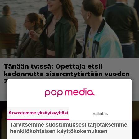
Tänään tv:ssä: Opettaja etsii
kadonnutta sisarentytärtään vuoden
2024 laatuleffassa
Arvostamme yksityisyyttäsi
Valintasi
Tarvitsemme suostumuksesi tarjotaksemme
henkilökohtaisen käyttökokemuksen