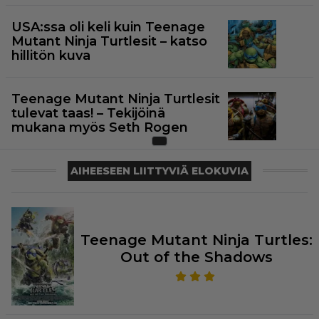
USA:ssa oli keli kuin Teenage
Mutant Ninja Turtlesit – katso
hillitön kuva
Teenage Mutant Ninja Turtlesit
tulevat taas! – Tekijöinä
mukana myös Seth Rogen
AIHEESEEN LIITTYVIÄ ELOKUVIA
Teenage Mutant Ninja Turtles:
Out of the Shadows