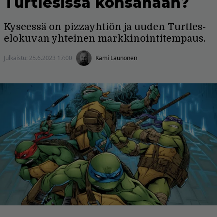
Turtlesissa konsanaan?
Kyseessä on pizzayhtiön ja uuden Turtles-
elokuvan yhteinen markkinointitempaus.
Julkaistu:
25.6.2023 17:00
Kami Launonen