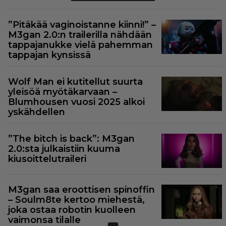
”Pitäkää vaginoistanne kiinni!” –
M3gan 2.0:n trailerilla nähdään
tappajanukke vielä pahemman
tappajan kynsissä
Wolf Man ei kutitellut suurta
yleisöä myötäkarvaan –
Blumhousen vuosi 2025 alkoi
yskähdellen
”The bitch is back”: M3gan
2.0:sta julkaistiin kuuma
kiusoittelutraileri
M3gan saa eroottisen spinoffin
– Soulm8te kertoo miehestä,
joka ostaa robotin kuolleen
vaimonsa tilalle