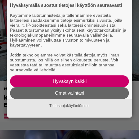
Hyväksymällä suostut tietojesi käyttöön seuraavasti
Käytämme laitetunnisteita ja tallennamme evästeitä
laitteellesi saadaksemme tietoja esimerkiksi sivuista, joilla
vierailit, IP-osoitteestasi sekä laitteesi ominaisuuksista.
Pääset tutustumaan yksityiskohtaisesti käyttötarkoituksiin ja
teknologiakumppaneihimme seuraavalla välilehdellä.
Hylkääminen voi vaikuttaa sivuston toimivuuteen ja
käytettävyyteen.
Jotkin teknologiamme voivat käsitellä tietoja myös ilman
suostumusta, jos niillä on siihen oikeutettu peruste. Voit
vastustaa tätä tai muuttaa asetuksiasi milloin tahansa
seuraavalla välilehdellä.
Hyväksyn kaikki
”Mitä isompi vehje, sen paremmin
Omat valintani
kulkee” – Susanna Penttilä suuntasi
Bangbussinsa Helsingin keskustaan
Tietosuojakäytäntömme