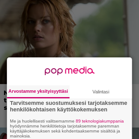
Arvostamme yksityisyyttäsi
Valintasi
Nyt Netflixissä: 180 miljoonan
toimintaseikkailu – Margot Robbie vei
Tarvitsemme suostumuksesi tarjotaksemme
seksikohtauksen liian pitkälle
henkilökohtaisen käyttökokemuksen
Me ja huolellisesti valitsemamme
89 teknologiakumppania
hyödynnämme henkilötietoja tarjotaksemme paremman
käyttäjäkokemuksen sekä kohdentaaksemme sisältöä ja
mainoksia.