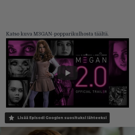
Katso kuva M3GAN-popparikulhosta
täältä
.
Lisää Episodi Googlen suosituksi lähteeksi