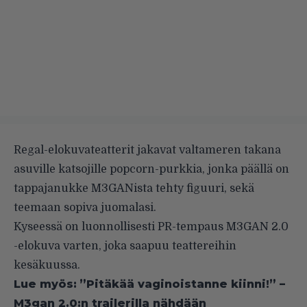
Regal-elokuvateatterit jakavat valtameren takana
asuville katsojille popcorn-purkkia, jonka päällä on
tappajanukke M3GANista tehty figuuri, sekä
teemaan sopiva juomalasi.
Kyseessä on luonnollisesti PR-tempaus M3GAN 2.0
-elokuva varten, joka saapuu teattereihin
kesäkuussa.
Lue myös:
”Pitäkää vaginoistanne kiinni!” –
M3gan 2.0:n trailerilla nähdään