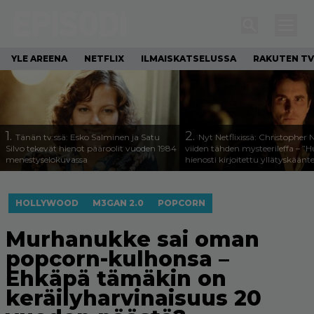
YLE AREENA
NETFLIX
ILMAISKATSELUSSA
RAKUTEN TV
1.
2.
Tänän tv:ssä: Esko Salminen ja Satu
Nyt Netflixissä: Christopher 
Silvo tekevät hienot pääroolit vuoden 1984
viiden tähden mysteerileffa – ”
menestyselokuvassa
hienosti kirjoitettu yllätyskäänt
HOLLYWOOD
M3GAN 2.0
POPCORN
Murhanukke sai oman
popcorn-kulhonsa –
Ehkäpä tämäkin on
keräilyharvinaisuus 20