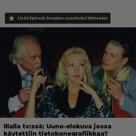
Lisää Episodi Googlen suosituksi lähteeksi
Illalla tv:ssä: Uuno-elokuva jossa
käytettiin tietokonegrafiikkaa?