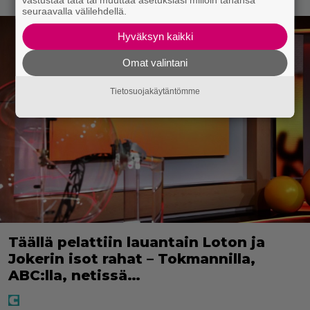
vastustaa tätä tai muuttaa asetuksiasi milloin tahansa
seuraavalla välilehdellä.
Hyväksyn kaikki
Omat valintani
Tietosuojakäytäntömme
Täällä pelattiin lauantain Loton ja
Jokerin isot rahat – Tokmannilla,
ABC:lla, netissä…