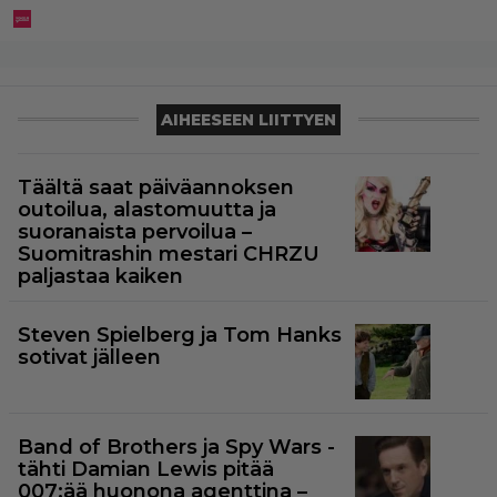
AIHEESEEN LIITTYEN
Täältä saat päiväannoksen
outoilua, alastomuutta ja
suoranaista pervoilua –
Suomitrashin mestari CHRZU
paljastaa kaiken
Steven Spielberg ja Tom Hanks
sotivat jälleen
Band of Brothers ja Spy Wars -
tähti Damian Lewis pitää
007:ää huonona agenttina –