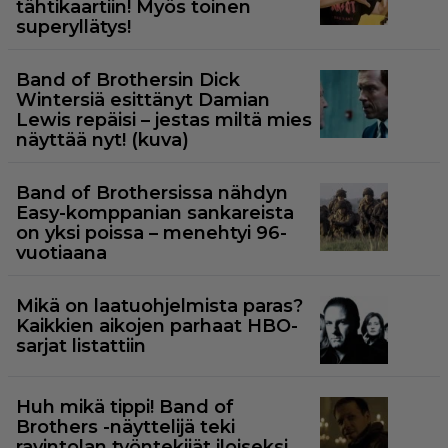
tähtikaartiin! Myös toinen
superyllätys!
Band of Brothersin Dick
Wintersiä esittänyt Damian
Lewis repäisi – jestas miltä mies
näyttää nyt! (kuva)
Band of Brothersissa nähdyn
Easy-komppanian sankareista
on yksi poissa – menehtyi 96-
vuotiaana
Mikä on laatuohjelmista paras?
Kaikkien aikojen parhaat HBO-
sarjat listattiin
Huh mikä tippi! Band of
Brothers -näyttelijä teki
ravintolan työntekijät iloiseksi