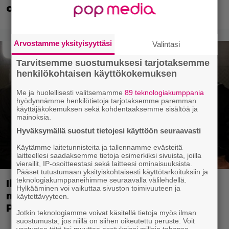
osahaaveet
Arvostamme yksityisyyttäsi
Valintasi
Tarvitsemme suostumuksesi tarjotaksemme
henkilökohtaisen käyttökokemuksen
Me ja huolellisesti valitsemamme
89 teknologiakumppania
hyödynnämme henkilötietoja tarjotaksemme paremman
käyttäjäkokemuksen sekä kohdentaaksemme sisältöä ja
mainoksia.
Hyväksymällä suostut tietojesi käyttöön seuraavasti
Käytämme laitetunnisteita ja tallennamme evästeitä
laitteellesi saadaksemme tietoja esimerkiksi sivuista, joilla
vierailit, IP-osoitteestasi sekä laitteesi ominaisuuksista.
Pääset tutustumaan yksityiskohtaisesti käyttötarkoituksiin ja
teknologiakumppaneihimme seuraavalla välilehdellä.
Illalla tv:ssä: Poliisiopiston jatko-osa
Hylkääminen voi vaikuttaa sivuston toimivuuteen ja
missasi tulevan tähtinäyttelijän – Bill
käytettävyyteen.
Paxton valitsi scifi-klassikon
Jotkin teknologiamme voivat käsitellä tietoja myös ilman
suostumusta, jos niillä on siihen oikeutettu peruste. Voit