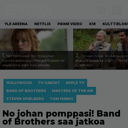
YLE AREENA
NETFLIX
PRIME VIDEO
K18
KULTTIELOK
1.
2.
Nyt Netflixissä: 180 miljoonan
Tänään tv:ssä: Koskettava k
toimintaseikkailu – Margot Robbie vei
elokuva vuodelta 2020 – ”Tehty 
seksikohtauksen liian pitkälle
sydämellä”
HOLLYWOOD
TV-SARJAT
APPLE TV
BAND OF BROTHERS
MASTERS OF THE AIR
STEVEN SPIELBERG
TOM HANKS
No johan pomppasi! Band
of Brothers saa jatkoa