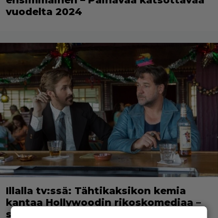
vuodelta 2024
Illalla tv:ssä: Tähtikaksikon kemia
kantaa Hollywoodin rikoskomediaa –
suomalainen este kaatoi jatko-