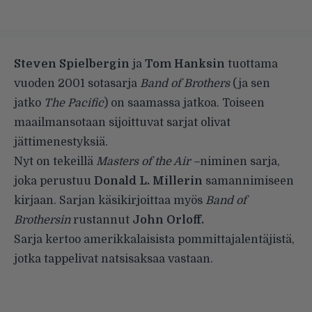
Steven Spielbergin
ja
Tom Hanksin
tuottama
vuoden 2001 sotasarja
Band of Brothers
(ja sen
jatko
The Pacific
) on saamassa jatkoa. Toiseen
maailmansotaan sijoittuvat sarjat olivat
jättimenestyksiä.
Nyt on tekeillä
Masters of the Air –
niminen sarja,
joka perustuu
Donald L. Millerin
samannimiseen
kirjaan. Sarjan käsikirjoittaa myös
Band of
Brothersin
rustannut
John Orloff.
Sarja kertoo amerikkalaisista pommittajalentäjistä,
jotka tappelivat natsisaksaa vastaan.