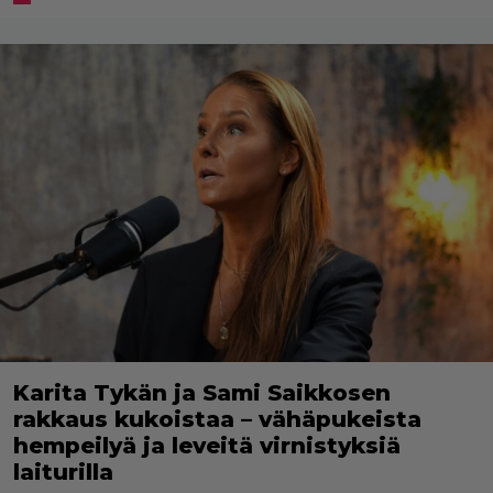
Karita Tykän ja Sami Saikkosen
rakkaus kukoistaa – vähäpukeista
hempeilyä ja leveitä virnistyksiä
laiturilla