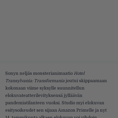
Sonyn neljäs monsterianimaatio
Hotel
Transylvania: Transformania
joutui skippaamaan
kokonaan viime syksylle suunnitellun
elokuvateatterilevityksensä jylläävän
pandemiatilanteen vuoksi. Studio myi elokuvan
esitysoikeudet sen sijaan Amazon Primelle ja nyt
14. tammikuuta alkaen elokuvan voi vihdoin