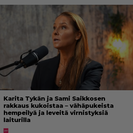
Karita Tykän ja Sami Saikkosen
rakkaus kukoistaa – vähäpukeista
hempeilyä ja leveitä virnistyksiä
laiturilla