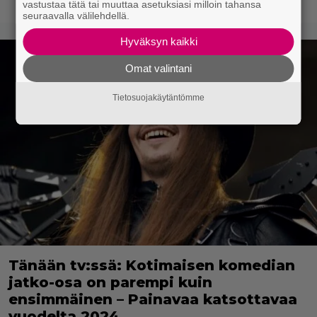
vastustaa tätä tai muuttaa asetuksiasi milloin tahansa
seuraavalla välilehdellä.
Hyväksyn kaikki
Omat valintani
Tietosuojakäytäntömme
Tänään tv:ssä: Kotimaisen komedian
jatko-osa on parempi kuin
ensimmäinen – Painavaa katsottavaa
vuodelta 2024