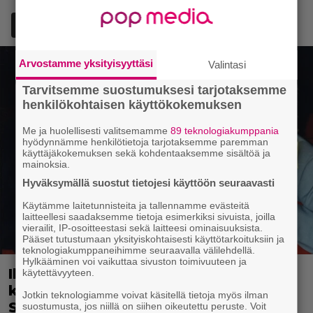
Lisää Episodi Googlen suosituksi lähteeksi
Arvostamme yksityisyyttäsi
Valintasi
Tarvitsemme suostumuksesi tarjotaksemme
henkilökohtaisen käyttökokemuksen
Me ja huolellisesti valitsemamme
89 teknologiakumppania
hyödynnämme henkilötietoja tarjotaksemme paremman
käyttäjäkokemuksen sekä kohdentaaksemme sisältöä ja
mainoksia.
Hyväksymällä suostut tietojesi käyttöön seuraavasti
Käytämme laitetunnisteita ja tallennamme evästeitä
laitteellesi saadaksemme tietoja esimerkiksi sivuista, joilla
vierailit, IP-osoitteestasi sekä laitteesi ominaisuuksista.
Pääset tutustumaan yksityiskohtaisesti käyttötarkoituksiin ja
teknologiakumppaneihimme seuraavalla välilehdellä.
Hylkääminen voi vaikuttaa sivuston toimivuuteen ja
Illalla tv:ssä: Uuno-elokuva jossa
käytettävyyteen.
käytettiin tietokonegrafiikkaa?
Jotkin teknologiamme voivat käsitellä tietoja myös ilman
Sellainen tehtiin vuonna 1998
suostumusta, jos niillä on siihen oikeutettu peruste. Voit