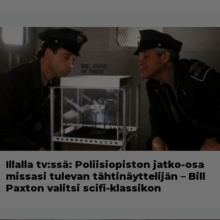
Illalla tv:ssä: Poliisiopiston jatko-osa
missasi tulevan tähtinäyttelijän – Bill
Paxton valitsi scifi-klassikon