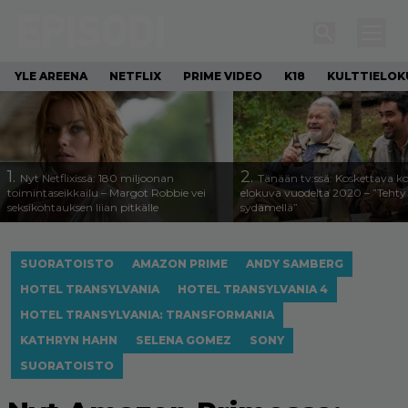
YLE AREENA
NETFLIX
PRIME VIDEO
K18
KULTTIELOK
1.
2.
Nyt Netflixissä: 180 miljoonan
Tänään tv:ssä: Koskettava k
toimintaseikkailu – Margot Robbie vei
elokuva vuodelta 2020 – ”Tehty 
seksikohtauksen liian pitkälle
sydämellä”
SUORATOISTO
AMAZON PRIME
ANDY SAMBERG
HOTEL TRANSYLVANIA
HOTEL TRANSYLVANIA 4
HOTEL TRANSYLVANIA: TRANSFORMANIA
KATHRYN HAHN
SELENA GOMEZ
SONY
SUORATOISTO