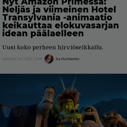
Nyt Amazon Primessa:
Neljäs ja viimeinen Hotel
Transylvania -animaatio
keikauttaa elokuvasarjan
idean päälaelleen
Uusi koko perheen hirviöseikkailu.
Julkaistu:
14.1.2022 10:00
Ira Hurskainen