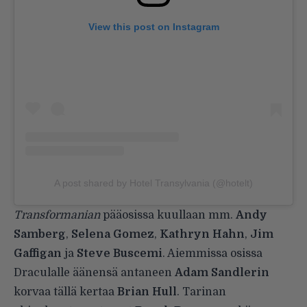
View this post on Instagram
A post shared by Hotel Transylvania (@hotelt)
Transformanian
pääosissa kuullaan mm.
Andy
Samberg
,
Selena Gomez
,
Kathryn Hahn
,
Jim
Gaffigan
ja
Steve Buscemi
. Aiemmissa osissa
Draculalle äänensä antaneen
Adam Sandlerin
korvaa tällä kertaa
Brian Hull
. Tarinan