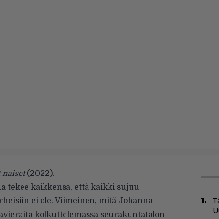
 naiset
(2022).
tekee kaikkensa, että kaikki sujuu
heisiin ei ole. Viimeinen, mitä Johanna
Tä
U
kavieraita kolkuttelemassa seurakuntatalon