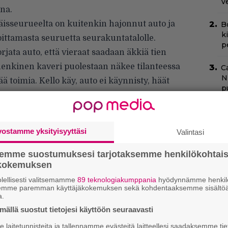
v
ona.
äisseurueelta on kuitenkin hajonnut auto ja
B
k
ittamasta seuruetta seurakuntatalolle.
p
jata auto, että vieraat saadaan äkkiä tien
äjähenkinen kaveri puolestaan näkee tilanteessa
C
N
ä toimia. Kello käy, auto ei käynnisty, häät
pu
at käsissä.
N
m
vostamme yksityisyyttäsi
Valintasi
H
semme suostumuksesi tarjotaksemme henkilökohtai
e
ökokemuksen
M
e
lellisesti valitsemamme
89 teknologiakumppania
hyödynnämme henkilö
semme paremman käyttäjäkokemuksen sekä kohdentaaksemme sisältöä
a.
N
k
ällä suostut tietojesi käyttöön seuraavasti
k
laitetunnisteita ja tallennamme evästeitä laitteellesi saadaksemme tie