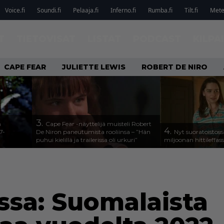
Voice.fi
Soundi.fi
Pelaaja.fi
Inferno.fi
Rumba.fi
Tilt.fi
Metel
T
TIETOVISAT
LISTAT
PODCAST
KILPA
CAPE FEAR
JULIETTE LEWIS
ROBERT DE NIRO
3.
n
Cape Fear -näyttelijä muisteli Robert
4.
7-
De Niron paneutumista rooliinsa – ”Hän
Nyt suoratoistoss
puhui kielillä ja trailerissa oli urkuri”
miljoonan hittileffas
ssa: Suomalaista