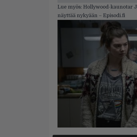
Lue myös:
Hollywood-kaunotar Jen
näyttää nykyään – Episodi.fi