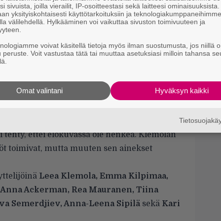
H
i sivuista, joilla vierailit, IP-osoitteestasi sekä laitteesi ominaisuuksista
an yksityiskohtaisesti käyttötarkoituksiin ja teknologiakumppaneihimm
la välilehdellä. Hylkääminen voi vaikuttaa sivuston toimivuuteen ja
”
yyteen.
s
s
knologiamme voivat käsitellä tietoja myös ilman suostumusta, jos niillä o
u peruste. Voit vastustaa tätä tai muuttaa asetuksiasi milloin tahansa se
lä.
Ny
j
T
Omat valintani
Hyväksyn kaikki
A
ussa
kaksi tähteä:
p
tä elokuva naurattaa parissa kohtaa. Se tuntuu
Tietosuojak
i tehty, ettei elokuvassa ole henkeä. Klemolan
yöt toimivat, mutta muuten sen ainekset
yttelijöinä
Leea Klemola, Emma Kilpimaa,
, Anna Ackerman, Rea Mauranen, Tiina
va Semerdjiev, Anna-Leena Sipilä
sekä
Kari