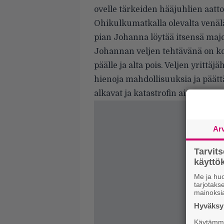
ovelle tärkeiden hääjuhlien aatt
Ohikulkumatkalla olevalta venäl
pian Johanna löytää itsensä majo
Johannan veljen tehtävänä on kor
päälle ja alta pois. Veljen yritt
hienoja mahdollisuuksia ja päättä
alkavat ja katastrofin ainekset ov
Ar
Tarvit
käytt
Me ja huo
tarjotak
mainoksi
Hyväksym
Käytämme 