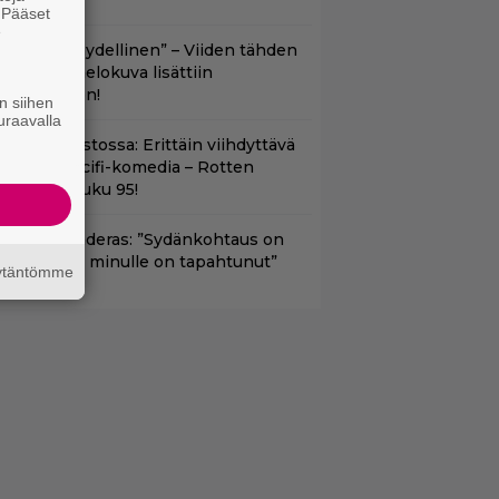
enrik VIII
. Pääset
e
Lajissaan täydellinen” – Viiden tähden
cifitoimintaelokuva lisättiin
uoratoistoon!
n siihen
uraavalla
t suoratoistossa: Erittäin viihdyttävä
a kehuttu scifi-komedia – Rotten
omatoes -luku 95!
ntonio Banderas: ”Sydänkohtaus on
arasta mitä minulle on tapahtunut”
äytäntömme