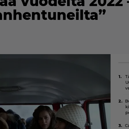
a vuodelta 2022 
anhentuneilta”
Tä
U
v
B
k
p
C