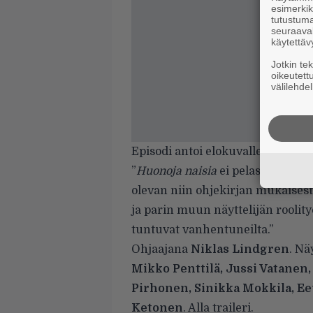
esimerkiks
tutustuma
seuraaval
käytettäv
Jotkin te
oikeutett
välilehdel
Episodi antoi elokuvalle
arvostel
”
Huonoja naisia
ei pelasta se, et
olevan niin ohjekirjan mukaisest
ja parin muun näyttelijän roolit
tuntuvat vanhentuneilta.”
Ohjaajana
Niklas Lindgren
. Nä
Mikko Penttilä, Jussi Vatanen
Pirhonen, Sinikka Mokkila, Ee
Ketonen
. Alla traileri.