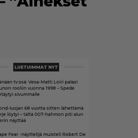
– ”Ainekset
LUETUIMMAT NYT
nään tv:ssä: Vesa-Matti Loiri palasi
unon rooliin vuonna 1998 – Spede
etäytyi sivummalle
ond-luojan 68 vuotta sitten lähettämä
irje löytyi – tältä 007-hahmon piti alun
erin näyttää
ape Fear -näyttelijä muisteli Robert De