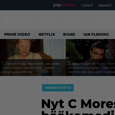
Como.fi
Episodi.fi
ETUSIVU
UUTISET
ELOKUVA
PRIME VIDEO
NETFLIX
BOND
IAN FLEMING
1.
2.
Tänään tv:ssä: Vesa-Matti Loiri palasi
Bond-luojan 68 vuotta sitte
Uunon rooliin vuonna 1998 – Spede
lähettämä kirje löytyi – tältä 00
vetäytyi sivummalle
hahmon piti alun perin näyttää
SUORATOISTO
Nyt C More