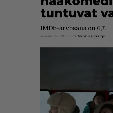
hääkomedia
tuntuvat v
IMDb-arvosana on 6,7.
Julkaistu:
25.2.2023 13:03
Markku Leppilampi