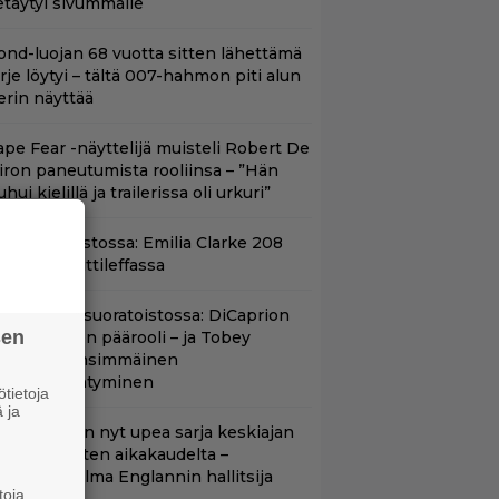
etäytyi sivummalle
ond-luojan 68 vuotta sitten lähettämä
irje löytyi – tältä 007-hahmon piti alun
erin näyttää
ape Fear -näyttelijä muisteli Robert De
iron paneutumista rooliinsa – ”Hän
hui kielillä ja trailerissa oli urkuri”
yt suoratoistossa: Emilia Clarke 208
iljoonan hittileffassa
uippuleffa suoratoistossa: DiCaprion
sen
nsimmäinen päärooli – ja Tobey
aguiren ensimmäinen
lokuvaesiintyminen
tietoja
 ja
etflixissä on nyt upea sarja keskiajan
uninkaallisten aikakaudelta –
eskiössä julma Englannin hallitsija
toja