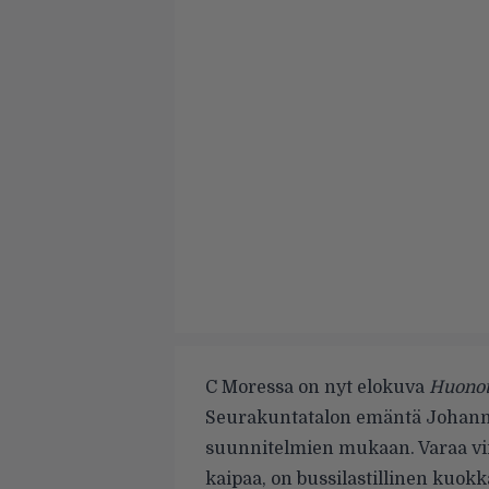
C Moressa on nyt elokuva
Huonot
Seurakuntatalon emäntä Johanna 
suunnitelmien mukaan. Varaa vir
kaipaa, on bussilastillinen kuok