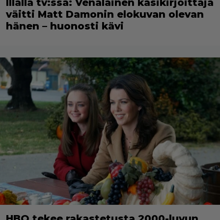
Illalla tv:ssä: Venäläinen käsikirjoittaja
väitti Matt Damonin elokuvan olevan
hänen – huonosti kävi
HBO tekee rakastetusta 2000-luvun