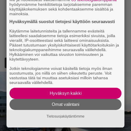
hyödynnämme henkilötietoja tarjotaksemme paremman
käyttäjäkokemuksen sekä kohdentaaksemme sisältöä ja
mainoksia.
Hyväksymällä suostut tietojesi käyttöön seuraavasti
Käytämme laitetunnisteita ja tallennamme evästeitä
laitteellesi saadaksemme tietoja esimerkiksi sivuista, joilla
vierailit, IP-osoitteestasi sekä laitteesi ominaisuuksista.
Pääset tutustumaan yksityiskohtaisesti käyttötarkoituksiin ja
teknologiakumppaneihimme seuraavalla välilehdellä.
Hylkääminen voi vaikuttaa sivuston toimivuuteen ja
käytettävyyteen.
Lisää Episodi Googlen suosituksi lähteeksi
Jotkin teknologiamme voivat käsitellä tietoja myös ilman
suostumusta, jos niillä on siihen oikeutettu peruste. Voit
vastustaa tätä tai muuttaa asetuksiasi milloin tahansa
seuraavalla välilehdellä.
Hyväksyn kaikki
Omat valintani
Tietosuojakäytäntömme