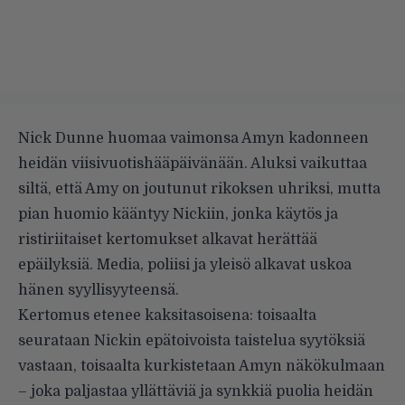
Nick Dunne huomaa vaimonsa Amyn kadonneen
heidän viisivuotishääpäivänään. Aluksi vaikuttaa
siltä, että Amy on joutunut rikoksen uhriksi, mutta
pian huomio kääntyy Nickiin, jonka käytös ja
ristiriitaiset kertomukset alkavat herättää
epäilyksiä. Media, poliisi ja yleisö alkavat uskoa
hänen syyllisyyteensä.
Kertomus etenee kaksitasoisena: toisaalta
seurataan Nickin epätoivoista taistelua syytöksiä
vastaan, toisaalta kurkistetaan Amyn näkökulmaan
– joka paljastaa yllättäviä ja synkkiä puolia heidän