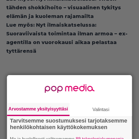
tähden shokkihoito – visuaalinen tykitys
elämän ja kuoleman rajamailta
Lue myös:
Nyt ilmaiskatselussa:
Suoraviivaista toimintaa ilman armoa – ex-
agentilla on vuorokausi aikaa pelastaa
tyttärensä
Arvostamme yksityisyyttäsi
Valintasi
Tarvitsemme suostumuksesi tarjotaksemme
henkilökohtaisen käyttökokemuksen
Me ja huolellisesti valitsemamme
89 teknologiakumppania