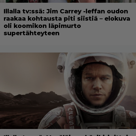
Illalla tv:ssä: Jim Carrey -leffan oudon
raakaa kohtausta piti siistiä – elokuva
oli koomikon läpimurto
supertähteyteen