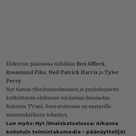
Elokuvan pääosissa nähdään
Ben Affleck
,
Rosamund Pike
,
Neil Patrick Harris
ja
Tyler
Perry
.
Nyt tämän tiheätunnelmaisen ja psykologisesti
kutkuttavan elokuvan voi katsoa ilmaiseksi
Rakuten TV:ssä. Suoratoistossa on saatavilla
suomenkielinen tekstitys.
Lue myös:
Nyt ilmaiskatselussa: Aikansa
kohutuin toimintakomedia – päänäyttelijät