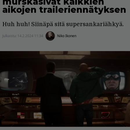
murskasivat kaikkien
aikojen traileriennätyksen
Huh huh! Siinäpä sitä supersankariähkyä.
Julkaistu:
14.2.2024 11:34
Niko Ikonen