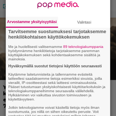
Arvostamme yksityisyyttäsi
Valintasi
Tarvitsemme suostumuksesi tarjotaksemme
henkilökohtaisen käyttökokemuksen
Me ja huolellisesti valitsemamme
89 teknologiakumppania
hyödynnämme henkilötietoja tarjotaksemme paremman
käyttäjäkokemuksen sekä kohdentaaksemme sisältöä ja
mainoksia.
Hyväksymällä suostut tietojesi käyttöön seuraavasti
Käytämme laitetunnisteita ja tallennamme evästeitä
laitteellesi saadaksemme tietoja esimerkiksi sivuista, joilla
vierailit, IP-osoitteestasi sekä laitteesi ominaisuuksista.
Yöllä tv:ssä: Sotaelokuvan näyttelijät
Pääset tutustumaan yksityiskohtaisesti käyttötarkoituksiin ja
teknologiakumppaneihimme seuraavalla välilehdellä.
kasvattivat lihakset nopeasti
Hylkääminen voi vaikuttaa sivuston toimivuuteen ja
erikoisella kikalla – IMDb-arvosana on
käytettävyyteen.
7,6
Jotkin teknologiamme voivat käsitellä tietoja myös ilman
suostumusta, jos niillä on siihen oikeutettu peruste. Voit
vastustaa tätä tai muuttaa asetuksiasi milloin tahansa