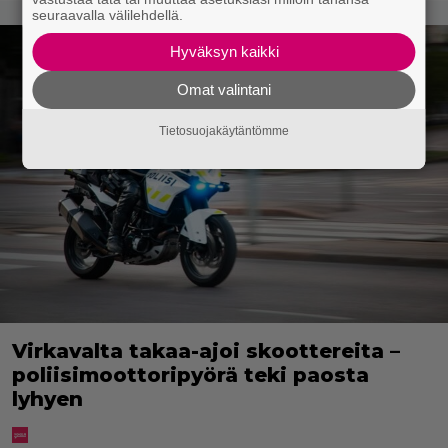
seuraavalla välilehdellä.
Hyväksyn kaikki
Omat valintani
Tietosuojakäytäntömme
Virkavalta takaa-ajoi skoottereita –
poliisimoottoripyörä teki paosta
lyhyen