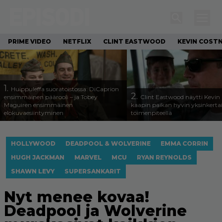
PRIME VIDEO
NETFLIX
CLINT EASTWOOD
KEVIN COST
1.
Huippuleffa suoratoistossa: DiCaprion
2.
ensimmäinen päärooli – ja Tobey
Clint Eastwood näytti Kevin 
Maguiren ensimmäinen
kaapin paikan hyvin yksinkertai
elokuvaesiintyminen
toimenpiteellä
HOLLYWOOD
DEADPOOL & WOLVERINE
EMMA CORRIN
HUGH JACKMAN
MARVEL
MCU
RYAN REYNOLDS
SHAWN LEVY
SUPERSANKARIT
Nyt menee kovaa!
Deadpool ja Wolverine