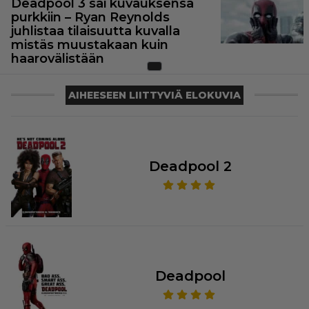
Deadpool 3 sai kuvauksensa
purkkiin – Ryan Reynolds
juhlistaa tilaisuutta kuvalla
mistäs muustakaan kuin
haarovälistään
AIHEESEEN LIITTYVIÄ ELOKUVIA
Deadpool 2
Deadpool