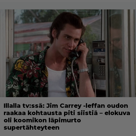
Illalla tv:ssä: Jim Carrey -leffan oudon
raakaa kohtausta piti siistiä – elokuva
oli koomikon läpimurto
supertähteyteen