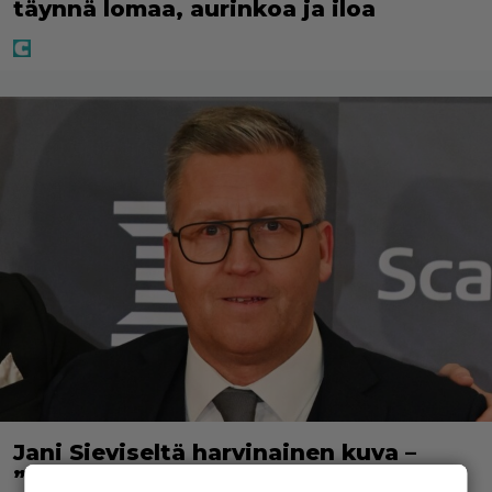
täynnä lomaa, aurinkoa ja iloa
Jani Sieviseltä harvinainen kuva –
”Kaikki lapset samaan aikaan”