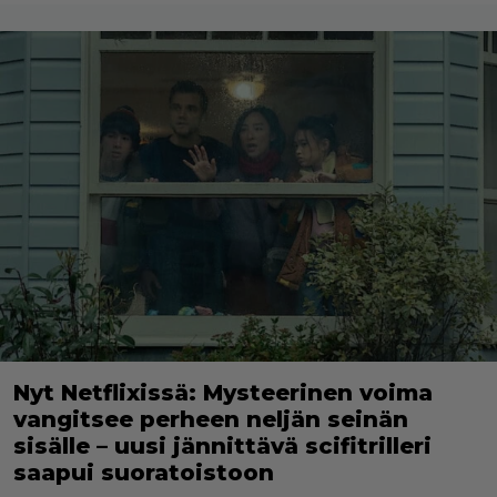
Nyt Netflixissä: Mysteerinen voima
vangitsee perheen neljän seinän
sisälle – uusi jännittävä scifitrilleri
saapui suoratoistoon