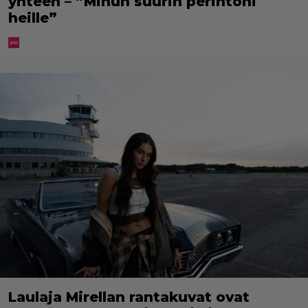
yhteen – ”Minun suurin perintöni
heille”
Laulaja Mirellan rantakuvat ovat