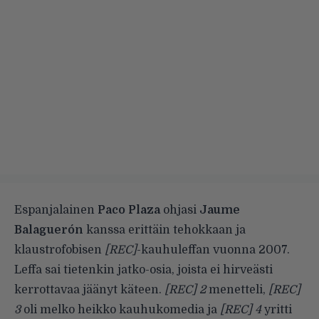
Espanjalainen
Paco Plaza
ohjasi
Jaume
Balaguerón
kanssa erittäin tehokkaan ja
klaustrofobisen
[REC]
-kauhuleffan vuonna 2007.
Leffa sai tietenkin jatko-osia, joista ei hirveästi
kerrottavaa jäänyt käteen.
[REC] 2
menetteli,
[REC]
3
oli melko heikko kauhukomedia ja
[REC] 4
yritti