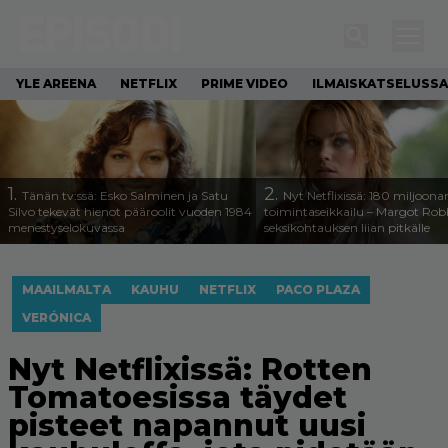
YLE AREENA
NETFLIX
PRIME VIDEO
ILMAISKATSELUSSA
1.
2.
Tänän tv:ssä: Esko Salminen ja Satu
Nyt Netflixissä: 180 miljoona
Silvo tekevät hienot pääroolit vuoden 1984
toimintaseikkailu – Margot Robb
menestyselokuvassa
seksikohtauksen liian pitkälle
MAAILMALTA
KAUHU
NETFLIX
PACO PLAZA
VERÓNICA
Nyt Netflixissä: Rotten
Tomatoesissa täydet
pisteet napannut uusi