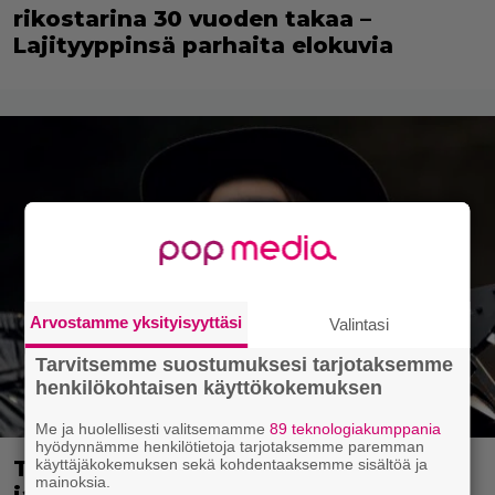
rikostarina 30 vuoden takaa –
Lajityyppinsä parhaita elokuvia
Arvostamme yksityisyyttäsi
Valintasi
Tarvitsemme suostumuksesi tarjotaksemme
henkilökohtaisen käyttökokemuksen
Me ja huolellisesti valitsemamme
89 teknologiakumppania
hyödynnämme henkilötietoja tarjotaksemme paremman
käyttäjäkokemuksen sekä kohdentaaksemme sisältöä ja
Tänään tv:ssä: Kotimaisen komedian
mainoksia.