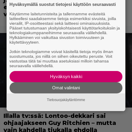
jatko-osa on parempi kuin
Hyväksymällä suostut tietojesi käyttöön seuraavasti
ensimmäinen – Painavaa katsottavaa
vuodelta 2024
Käytämme laitetunnisteita ja tallennamme evästeitä
laitteellesi saadaksemme tietoja esimerkiksi sivuista, joilla
vierailit, IP-osoitteestasi sekä laitteesi ominaisuuksista.
Pääset tutustumaan yksityiskohtaisesti käyttötarkoituksiin ja
teknologiakumppaneihimme seuraavalla välilehdellä.
Hylkääminen voi vaikuttaa sivuston toimivuuteen ja
käytettävyyteen.
Jotkin teknologiamme voivat käsitellä tietoja myös ilman
suostumusta, jos niillä on siihen oikeutettu peruste. Voit
vastustaa tätä tai muuttaa asetuksiasi milloin tahansa
seuraavalla välilehdellä.
Hyväksyn kaikki
Omat valintani
Tietosuojakäytäntömme
Illalla tv:ssä: Lontoo-dekkari sai
ohjaajakseen Guy Ritchien – mutta
vain kahdella tiukalla ehdolla