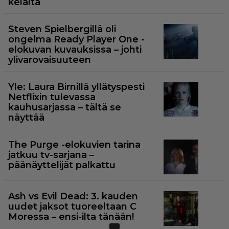
kelalta
Steven Spielbergillä oli
ongelma Ready Player One -
elokuvan kuvauksissa – johti
ylivarovaisuuteen
Yle: Laura Birnillä yllätyspesti
Netflixin tulevassa
kauhusarjassa – tältä se
näyttää
The Purge -elokuvien tarina
jatkuu tv-sarjana –
päänäyttelijät palkattu
Ash vs Evil Dead: 3. kauden
uudet jaksot tuoreeltaan C
Moressa – ensi-ilta tänään!