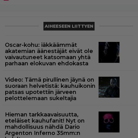
AIHEESEEN LIITTYEN
Oscar-kohu: iäkkäämmät
akatemian äänestäjät eivät ole
vaivautuneet katsomaan yhtä
parhaan elokuvan ehdokasta
Video: Tämä pirullinen jäynä on
suoraan helvetistä: kauhuikonin
patsas upotettiin järveen
pelottelemaan sukeltajia
Hieman tarkkaavaisuutta,
eteläiset kauhufanit! Nyt on
mahdollisuus nähdä Dario
Argenton Inferno 35mm:n