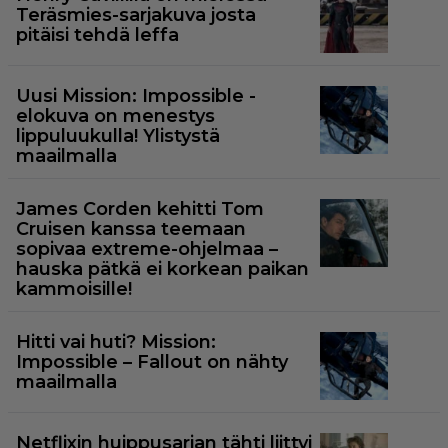
Teräsmies-sarjakuva josta
pitäisi tehdä leffa
Uusi Mission: Impossible -
elokuva on menestys
lippuluukulla! Ylistystä
maailmalla
James Corden kehitti Tom
Cruisen kanssa teemaan
sopivaa extreme-ohjelmaa –
hauska pätkä ei korkean paikan
kammoisille!
Hitti vai huti? Mission:
Impossible – Fallout on nähty
maailmalla
Netflixin huippusarjan tähti liittyi