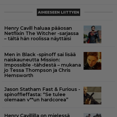
AIHEESEEN LIITTYEN
Henry Cavill haluaa pääosan
Netflixin The Witcher -sarjassa
– tältä hän roolissa näyttäisi
Men in Black -spinoff sai lisää
naiskauneutta Mission:
Impossible -tähdestä – mukana
jo Tessa Thompson ja Chris
Hemsworth
Jason Statham Fast & Furious -
spinoffleffasta: “Se tulee
olemaan v**un hardcorea”
Henry Cavillilla on mielessä