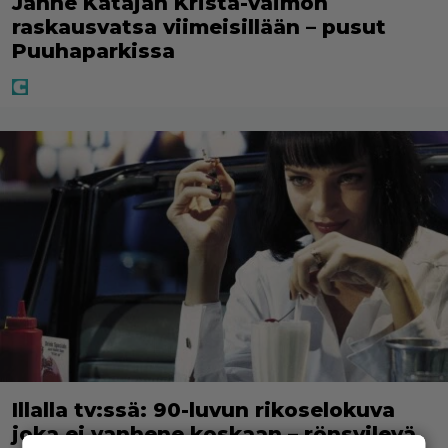
Janne Katajan Krista-vaimon
raskausvatsa viimeisillään – pusut
Puuhaparkissa
Illalla tv:ssä: 90-luvun rikoselokuva
joka ei vanhene koskaan – rönsyilevä