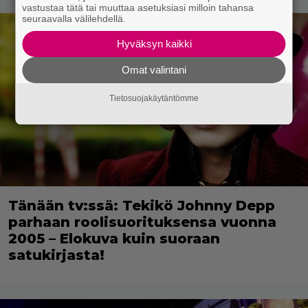
vastustaa tätä tai muuttaa asetuksiasi milloin tahansa
seuraavalla välilehdellä.
Hyväksyn kaikki
Omat valintani
Tietosuojakäytäntömme
Tänään tv:ssä: Tekikö Johnny Depp
parhaan roolisuorituksensa vuonna
2005 – Elokuva kuin suoraan
satukirjasta!