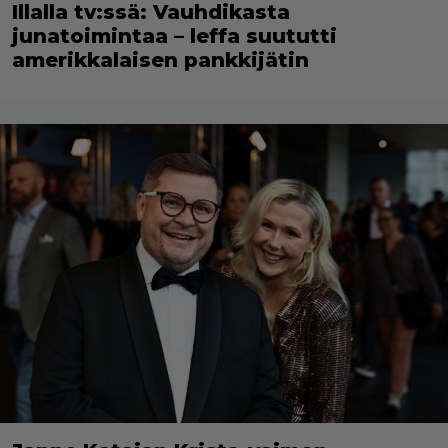
Illalla tv:ssä: Vauhdikasta
junatoimintaa – leffa suututti
amerikkalaisen pankkijätin