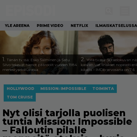
YLE AREENA
PRIME VIDEO
NETFLIX
ILMAISKATSELUSSA
1.
2.
Tänän tv:ssä: Esko Salminen ja Satu
Yöllä tv:ssä: Sotaelokuvan näy
Silvo tekevät hienot pääroolit vuoden 1984
kasvattivat lihakset nopeasti eri
menestyselokuvassa
kikalla – IMDb-arvosana on 7,6
HOLLYWOOD
MISSION: IMPOSSIBLE
TOIMINTA
TOM CRUISE
Nyt olisi tarjolla puolisen
tuntia Mission: Impossible
– Falloutin pilalle