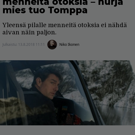
menneitä otoksia – hurja
mies tuo Tomppa
Yleensä pilalle menneitä otoksia ei nähdä
aivan näin paljon.
Julkaistu:
13.8.2018 11:11
Niko Ikonen