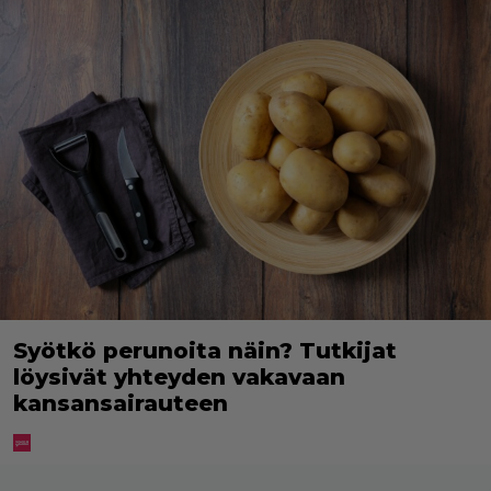
Syötkö perunoita näin? Tutkijat
löysivät yhteyden vakavaan
kansansairauteen