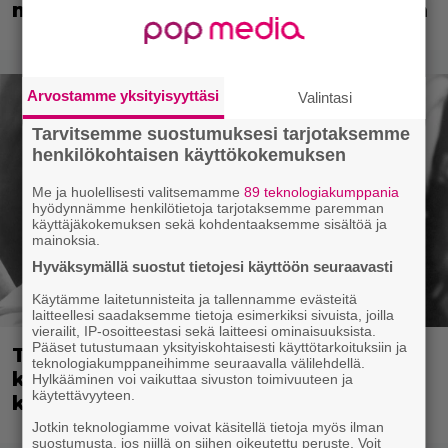
mestariteos kestää aikaa ja kulutusta
Arvostamme yksityisyyttäsi
Valintasi
Tarvitsemme suostumuksesi tarjotaksemme
henkilökohtaisen käyttökokemuksen
Me ja huolellisesti valitsemamme
89 teknologiakumppania
hyödynnämme henkilötietoja tarjotaksemme paremman
käyttäjäkokemuksen sekä kohdentaaksemme sisältöä ja
mainoksia.
Hyväksymällä suostut tietojesi käyttöön seuraavasti
Käytämme laitetunnisteita ja tallennamme evästeitä
laitteellesi saadaksemme tietoja esimerkiksi sivuista, joilla
vierailit, IP-osoitteestasi sekä laitteesi ominaisuuksista.
Pääset tutustumaan yksityiskohtaisesti käyttötarkoituksiin ja
Tänään tv:ssä: Rikoselokuvan
teknologiakumppaneihimme seuraavalla välilehdellä.
klassikko vuodelta 1953 – Asialla
Hylkääminen voi vaikuttaa sivuston toimivuuteen ja
käytettävyyteen.
kulttiohjaaja Samuel Fuller
Jotkin teknologiamme voivat käsitellä tietoja myös ilman
suostumusta, jos niillä on siihen oikeutettu peruste. Voit