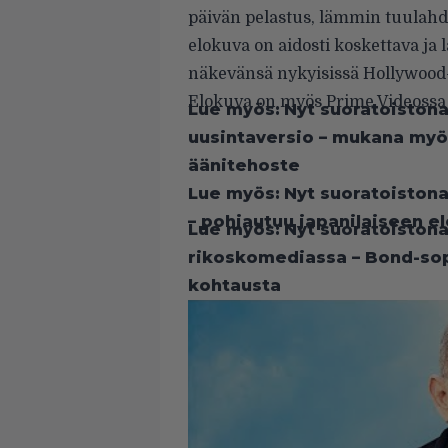
päivän pelastus, lämmin tuulahd
elokuva on aidosti koskettava ja
näkevänsä nykyisissä Hollywood
Elokuva on myös Prime Videossa ja
Lue myös:
Nyt suoratoistona
uusintaversio – mukana myö
äänitehoste
Lue myös:
Nyt suoratoistona
– pohjautuu japanilaiseen e
Lue myös:
Nyt suoratoistona
rikoskomediassa – Bond-so
kohtausta