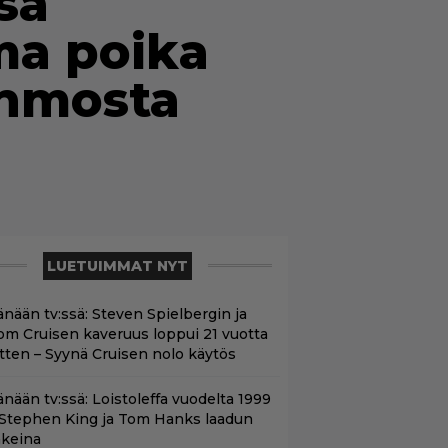
sa
ma poika
ahmosta
LUETUIMMAT NYT
änään tv:ssä: Steven Spielbergin ja
om Cruisen kaveruus loppui 21 vuotta
itten – Syynä Cruisen nolo käytös
änään tv:ssä: Loistoleffa vuodelta 1999
 Stephen King ja Tom Hanks laadun
akeina