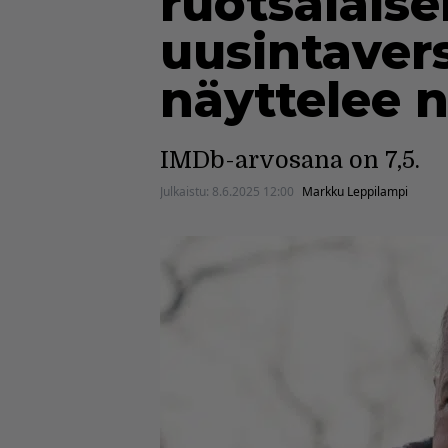
ruotsalais
uusintaver
näyttelee 
IMDb-arvosana on 7,5.
Julkaistu:
8.6.2025 12:00
Markku Leppilampi