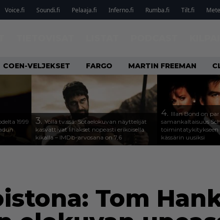
Voice.fi
Soundi.fi
Pelaaja.fi
Inferno.fi
Rumba.fi
Tilt.fi
Metel
T
TIETOVISAT
LISTAT
PODCAST
KILPA
COEN-VELJEKSET
FARGO
MARTIN FREEMAN
C
4.
Illan Bond on par
3.
odelta 1999
Yöllä tv:ssä: Sotaelokuvan näyttelijät
samankaltaisuus Sc
aadun
kasvattivat lihakset nopeasti erikoisella
toimintatykitykseen
kikalla – IMDb-arvosana on 7,6
kässärin uusiksi
oistona: Tom Hank