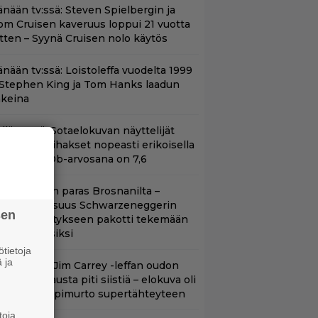
änään tv:ssä: Steven Spielbergin ja
om Cruisen kaveruus loppui 21 vuotta
itten – Syynä Cruisen nolo käytös
änään tv:ssä: Loistoleffa vuodelta 1999
 Stephen King ja Tom Hanks laadun
akeina
llä tv:ssä: Sotaelokuvan näyttelijät
asvattivat lihakset nopeasti erikoisella
ikalla – IMDb-arvosana on 7,6
llan Bond on paras Brosnanilta –
amankaltaisuus Schwarzeneggerin
sen
oimintatykitykseen pakotti tekemään
ässärin uusiksi
tietoja
 ja
lalla tv:ssä: Jim Carrey -leffan oudon
aakaa kohtausta piti siistiä – elokuva oli
oomikon läpimurto supertähteyteen
toja