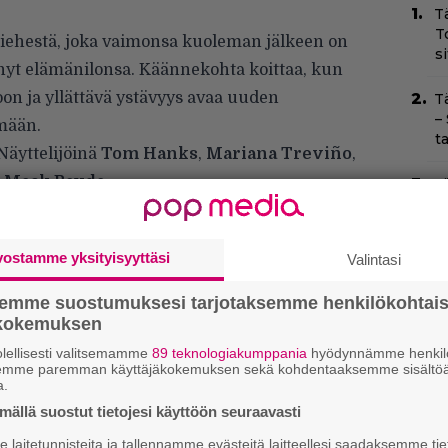
T
T
iehestä, joka vaimonsa kuoleman jälkeen on
s
änyt elämänilonsa. Käännekohta koittaa, kun
n ja yllättävä ystävyys avaa uuden
T
–
mään.
t
 Näyttelijöinä
Tom Hanks
,
Mariana Treviño
,
a
Mack Bayda
.
Yö
k
k
vostamme yksityisyyttäsi
Valintasi
I
s
semme suostumuksesi tarjotaksemme henkilökohtai
t
ökokemuksen
k
lellisesti valitsemamme
89 teknologiakumppania
hyödynnämme henkilö
semme paremman käyttäjäkokemuksen sekä kohdentaaksemme sisältöä
Il
a.
r
ällä suostut tietojesi käyttöön seuraavasti
k
laitetunnisteita ja tallennamme evästeitä laitteellesi saadaksemme tie