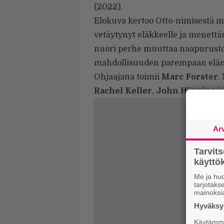
(2022).
Elokuva kertoo Otto-nimisestä m
vetäytynyt eläkkeelle ja menett
nuori perhe muuttaa naapurustoo
mahdollisuuden parempaan elä
Ohjaajana toimii
Marc Forster
.
Rachel Keller
,
John Higgins
j
Ar
Tarvit
käytt
Me ja huo
tarjotak
mainoksi
Hyväksym
Käytämme 