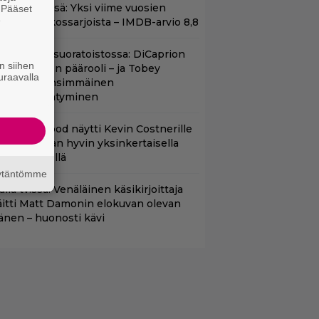
t Netflixissä: Yksi viime vuosien
. Pääset
e
arhaista rikossarjoista – IMDB-arvio 8,8
uippuleffa suoratoistossa: DiCaprion
n siihen
nsimmäinen päärooli – ja Tobey
uraavalla
aguiren ensimmäinen
lokuvaesiintyminen
lint Eastwood näytti Kevin Costnerille
aapin paikan hyvin yksinkertaisella
oimenpiteellä
äytäntömme
lalla tv:ssä: Venäläinen käsikirjoittaja
äitti Matt Damonin elokuvan olevan
änen – huonosti kävi