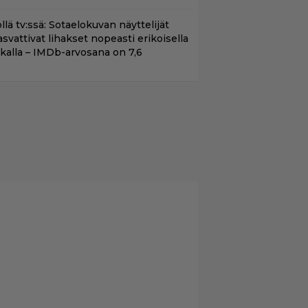
llä tv:ssä: Sotaelokuvan näyttelijät
asvattivat lihakset nopeasti erikoisella
ikalla – IMDb-arvosana on 7,6