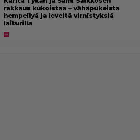
Karita Tykän ja Sami Saikkosen
rakkaus kukoistaa – vähäpukeista
hempeilyä ja leveitä virnistyksiä
laiturilla