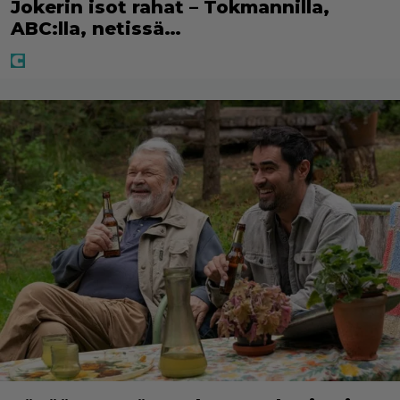
Jokerin isot rahat – Tokmannilla,
ABC:lla, netissä…