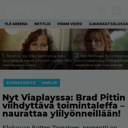
YLE AREENA
NETFLIX
PRIME VIDEO
ILMAISKATSELUSSA
1.
2.
Tänän tv:ssä: Esko Salminen ja Satu
Nyt Netflixissä: 180 miljoona
Silvo tekevät hienot pääroolit vuoden 1984
toimintaseikkailu – Margot Robb
menestyselokuvassa
seksikohtauksen liian pitkälle
SUORATOISTO
VIAPLAY
Nyt Viaplayssa: Brad Pittin
viihdyttävä toimintaleffa –
naurattaa ylilyönneillään!
Elokuvan Rotten Tomatoes -prosentti on