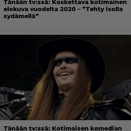
Tänään tv:ssä: Koskettava kotimainen
elokuva vuodelta 2020 – ”Tehty isolla
sydämellä”
Tänään tv:ssä: Kotimaisen komedian