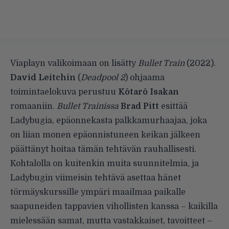
Viaplayn valikoimaan on lisätty
Bullet Train
(2022).
David Leitchin
(
Deadpool 2
) ohjaama
toimintaelokuva perustuu
Kōtarō Isakan
romaaniin.
Bullet Trainissa
Brad Pitt
esittää
Ladybugia, epäonnekasta palkkamurhaajaa, joka
on liian monen epäonnistuneen keikan jälkeen
päättänyt hoitaa tämän tehtävän rauhallisesti.
Kohtalolla on kuitenkin muita suunnitelmia, ja
Ladybugin viimeisin tehtävä asettaa hänet
törmäyskurssille ympäri maailmaa paikalle
saapuneiden tappavien vihollisten kanssa – kaikilla
mielessään samat, mutta vastakkaiset, tavoitteet –