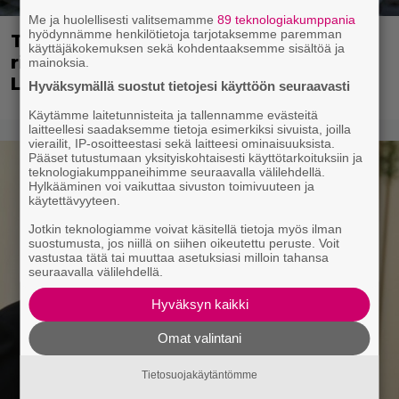
Me ja huolellisesti valitsemamme
89 teknologiakumppania
hyödynnämme henkilötietoja tarjotaksemme paremman
Tänään tv:ssä: Viiden tähden
käyttäjäkokemuksen sekä kohdentaaksemme sisältöä ja
rikostarina 30 vuoden takaa –
mainoksia.
Lajityyppinsä parhaita elokuvia
Hyväksymällä suostut tietojesi käyttöön seuraavasti
Käytämme laitetunnisteita ja tallennamme evästeitä
laitteellesi saadaksemme tietoja esimerkiksi sivuista, joilla
vierailit, IP-osoitteestasi sekä laitteesi ominaisuuksista.
Pääset tutustumaan yksityiskohtaisesti käyttötarkoituksiin ja
teknologiakumppaneihimme seuraavalla välilehdellä.
Hylkääminen voi vaikuttaa sivuston toimivuuteen ja
käytettävyyteen.
Jotkin teknologiamme voivat käsitellä tietoja myös ilman
suostumusta, jos niillä on siihen oikeutettu peruste. Voit
vastustaa tätä tai muuttaa asetuksiasi milloin tahansa
seuraavalla välilehdellä.
Hyväksyn kaikki
Omat valintani
Tietosuojakäytäntömme