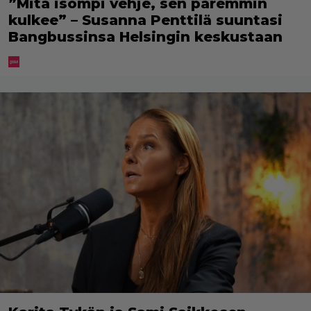
”Mitä isompi vehje, sen paremmin
kulkee” – Susanna Penttilä suuntasi
Bangbussinsa Helsingin keskustaan