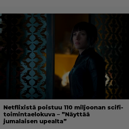
Netflixistä poistuu 110 miljoonan scifi-
toimintaelokuva – ”Näyttää
jumalaisen upealta”