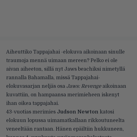
Aiheuttiko Tappajahai -elokuva aikoinaan sinulle
traumoja mennä uimaan mereen?
Pelko ei ole
aivan aiheeton, sillä nyt Jaws beachiksi nimetyllä
rannalla Bahamalla, missä Tappajahai-
elokuvasarjan neljäs osa
Jaws: Revenge
aikoinaan
kuvattiin, on hampaansa merimieheen iskenyt
ihan oikea tappajahai.
43-vuotias merimies
Judson Newton
katosi
elokuun lopussa uimamatkallaan rikkoutuneelta
veneeltään rantaan. Hänen epäiltiin hukkuneen,