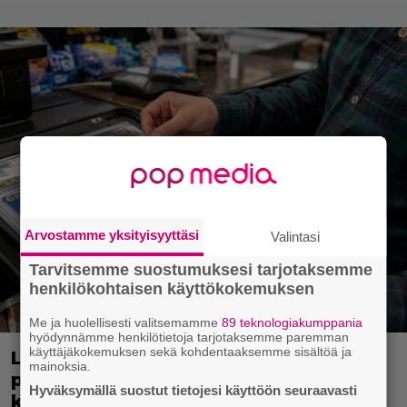
Arvostamme yksityisyyttäsi
Valintasi
Tarvitsemme suostumuksesi tarjotaksemme
henkilökohtaisen käyttökokemuksen
Me ja huolellisesti valitsemamme
89 teknologiakumppania
hyödynnämme henkilötietoja tarjotaksemme paremman
käyttäjäkokemuksen sekä kohdentaaksemme sisältöä ja
Lapset ostivat isälle lahjaksi arvan –
mainoksia.
päävoitto tuli, mutta miten sitten
Hyväksymällä suostut tietojesi käyttöön seuraavasti
kävikään