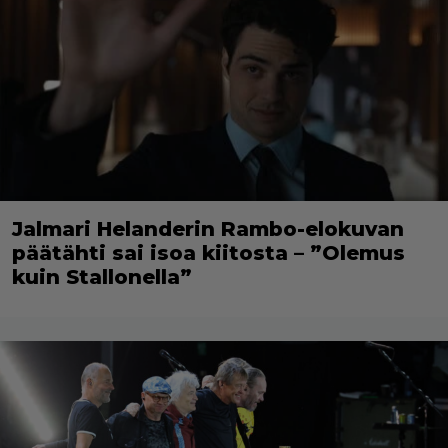
Jalmari Helanderin Rambo-elokuvan
päätähti sai isoa kiitosta – ”Olemus
kuin Stallonella”