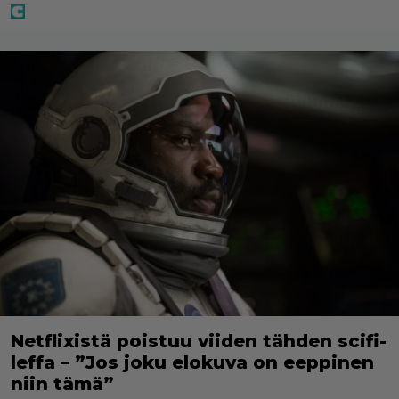
Netflixistä poistuu viiden tähden scifi-
leffa – ”Jos joku elokuva on eeppinen
niin tämä”