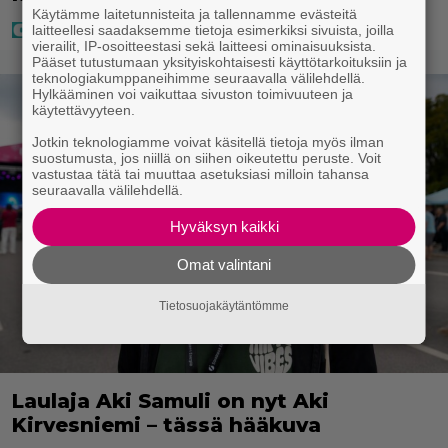
Käytämme laitetunnisteita ja tallennamme evästeitä
laitteellesi saadaksemme tietoja esimerkiksi sivuista, joilla
vierailit, IP-osoitteestasi sekä laitteesi ominaisuuksista.
Pääset tutustumaan yksityiskohtaisesti käyttötarkoituksiin ja
teknologiakumppaneihimme seuraavalla välilehdellä.
Hylkääminen voi vaikuttaa sivuston toimivuuteen ja
käytettävyyteen.
Jotkin teknologiamme voivat käsitellä tietoja myös ilman
suostumusta, jos niillä on siihen oikeutettu peruste. Voit
vastustaa tätä tai muuttaa asetuksiasi milloin tahansa
seuraavalla välilehdellä.
Hyväksyn kaikki
Omat valintani
Tietosuojakäytäntömme
Laulaja Aki Samuli on nyt Aki
Kirvesniemi – tässä hääkuva