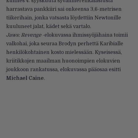
kunnes 4. syyskuuta syvänmerenkalastusta
harrastava pankkiiri sai onkeensa 3,6-metrisen
tiikerihain, jonka vatsasta löydettiin Newtonille
kuuluneet jalat, kädet sekä vartalo.
Jaws: Revenge
-elokuvassa ihmissyöjähaina toimii
valkohai, joka seuraa Brodyn perhettä Karibialle
henkilökohtainen kosto mielessään. Kyseisessä,
kriitikkojen maailman huonoimpien elokuvien
joukkoon rankatussa, elokuvassa pääosaa esitti
Michael Caine
.