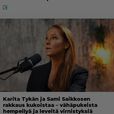
Karita Tykän ja Sami Saikkosen
rakkaus kukoistaa – vähäpukeista
hempeilyä ja leveitä virnistyksiä