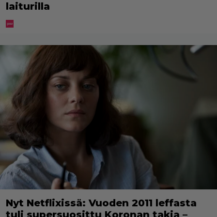
laiturilla
Nyt Netflixissä: Vuoden 2011 leffasta
tuli supersuosittu Koronan takia –