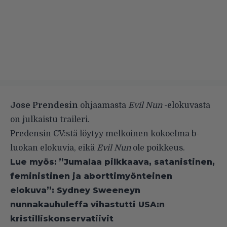
Jose Prendesin
ohjaamasta
Evil Nun
-elokuvasta
on julkaistu traileri.
Predensin CV:stä löytyy melkoinen kokoelma b-
luokan elokuvia, eikä
Evil Nun
ole poikkeus.
Lue myös:
”Jumalaa pilkkaava, satanistinen,
feministinen ja aborttimyönteinen
elokuva”: Sydney Sweeneyn
nunnakauhuleffa vihastutti USA:n
kristilliskonservatiivit