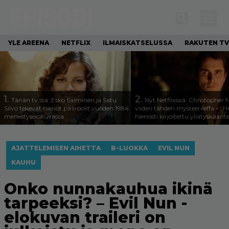
YLE AREENA
NETFLIX
ILMAISKATSELUSSA
RAKUTEN TV
1.
2.
Tänän tv:ssä: Esko Salminen ja Satu
Nyt Netflixissä: Christopher 
Silvo tekevät hienot pääroolit vuoden 1984
viiden tähden mysteerileffa – ”
menestyselokuvassa
hienosti kirjoitettu yllätyskäänt
AJATTELEMISEN AIHETTA
B-LUOKKA
EVIL NUN
KAUHU
Onko nunnakauhua ikinä
tarpeeksi? – Evil Nun -
elokuvan traileri on