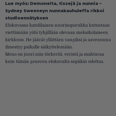
Lue myös:
Demoneita, tissejä ja nunnia –
Sydney Sweeneyn nunnakauhuleffa rikkoi
studioennätyksen
Elokuvassa katolilainen nuorisoporukka kutsutaan
viettämään yötä tyhjillään olevaan meksikolaiseen
kirkkoon. He jäävät yllättäen vangiksi ja aavenunna
ilmestyy paikalle säikyttelemään.
Meno on juuri niin törkeröä, veristä ja mahtavaa
kuin tämän generen elokuvalta sopiikin odottaa.