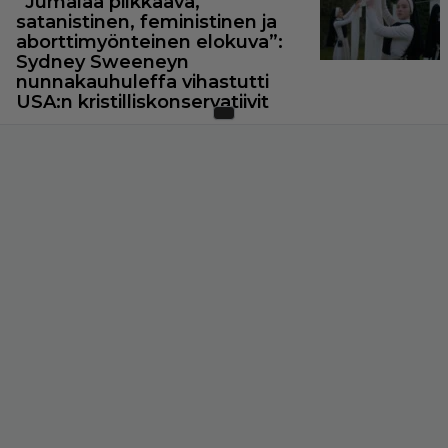
”Jumalaa pilkkaava,
satanistinen, feministinen ja
aborttimyönteinen elokuva”:
Sydney Sweeneyn
nunnakauhuleffa vihastutti
USA:n kristilliskonservatiivit