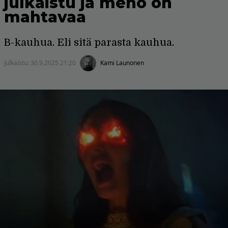
julkaistu ja meno on
mahtavaa
B-kauhua. Eli sitä parasta kauhua.
Julkaistu:
30.9.2025 21:20
Kami Launonen