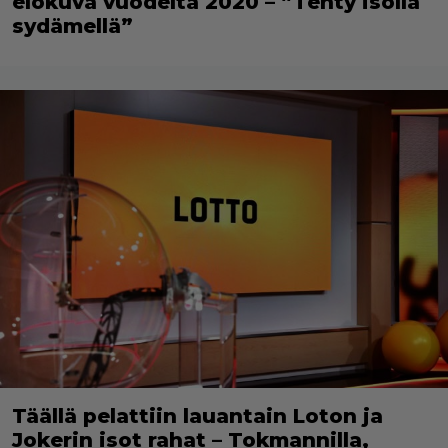
elokuva vuodelta 2020 – ”Tehty isolla
sydämellä”
Täällä pelattiin lauantain Loton ja
Jokerin isot rahat – Tokmannilla,