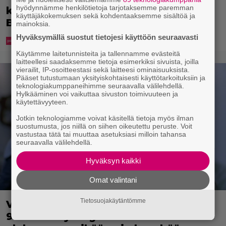
hyödynnämme henkilötietoja tarjotaksemme paremman
kulkee” – Susanna Penttilä suuntasi
käyttäjäkokemuksen sekä kohdentaaksemme sisältöä ja
Bangbussinsa Helsingin keskustaan
mainoksia.
Hyväksymällä suostut tietojesi käyttöön seuraavasti
Käytämme laitetunnisteita ja tallennamme evästeitä
laitteellesi saadaksemme tietoja esimerkiksi sivuista, joilla
vierailit, IP-osoitteestasi sekä laitteesi ominaisuuksista.
Pääset tutustumaan yksityiskohtaisesti käyttötarkoituksiin ja
teknologiakumppaneihimme seuraavalla välilehdellä.
Hylkääminen voi vaikuttaa sivuston toimivuuteen ja
käytettävyyteen.
Jotkin teknologiamme voivat käsitellä tietoja myös ilman
suostumusta, jos niillä on siihen oikeutettu peruste. Voit
vastustaa tätä tai muuttaa asetuksiasi milloin tahansa
seuraavalla välilehdellä.
Hyväksyn kaikki
Omat valintani
Tietosuojakäytäntömme
Vain aikuisille: Ilmaiskatselussa villi
90-luvun kyborgisekoilu – tässä