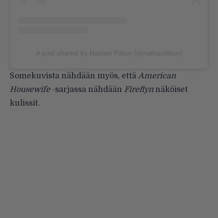
A post shared by Nathan Fillion (@nathanfillion)
Somekuvista nähdään myös, että
American
Housewife
-sarjassa nähdään
Fireflyn
näköiset
kulissit.