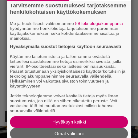
Tarvitsemme suostumuksesi tarjotaksemme
henkilökohtaisen käyttökokemuksen
Me ja huolellisesti valitsemamme
89 teknologiakumppania
hyödynnämme henkilötietoja tarjotaksemme paremman
käyttäjäkokemuksen sekä kohdentaaksemme sisältöä ja
mainoksia.
Hyväksymällä suostut tietojesi käyttöön seuraavasti
Käytämme laitetunnisteita ja tallennamme evästeitä
laitteellesi saadaksemme tietoja esimerkiksi sivuista, joilla
vierailit, IP-osoitteestasi sekä laitteesi ominaisuuksista.
Pääset tutustumaan yksityiskohtaisesti käyttötarkoituksiin ja
teknologiakumppaneihimme seuraavalla välilehdellä.
Hylkääminen voi vaikuttaa sivuston toimivuuteen ja
käytettävyyteen.
Jotkin teknologiamme voivat käsitellä tietoja myös ilman
suostumusta, jos niillä on siihen oikeutettu peruste. Voit
vastustaa tätä tai muuttaa asetuksiasi milloin tahansa
seuraavalla välilehdellä.
Lisää Episodi Googlen suosituksi lähteeksi
Hyväksyn kaikki
Omat valintani