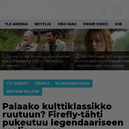
YLE AREENA
NETFLIX
HBO MAX
PRIME VIDEO
K18
1.
2.
Tänään tv:ssä: Koskettava kotimainen
Nyt Netflixissä: 180 miljoona
elokuva vuodelta 2020 – ”Tehty isolla
toimintaseikkailu – Margot Robb
sydämellä”
seksikohtauksen liian pitkälle
TV-SARJAT
FIREFLY
KLASSIKKOSARJA
NATHAN FILLION
Palaako kulttiklassikko
ruutuun? Firefly-tähti
pukeutuu legendaariseen