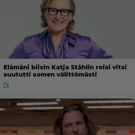
Elämäni biisin Katja Ståhlin roisi vitsi
suututti somen välittömästi