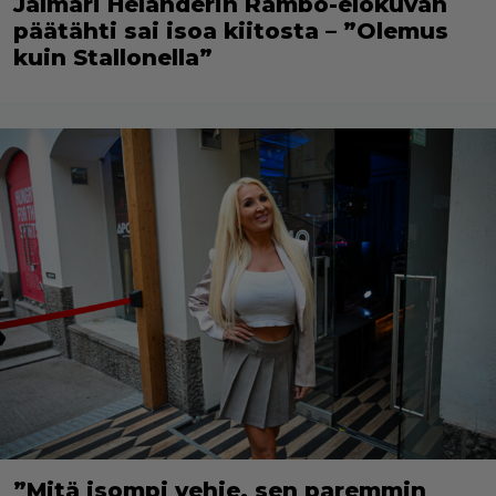
Jalmari Helanderin Rambo-elokuvan
päätähti sai isoa kiitosta – ”Olemus
kuin Stallonella”
”Mitä isompi vehje, sen paremmin