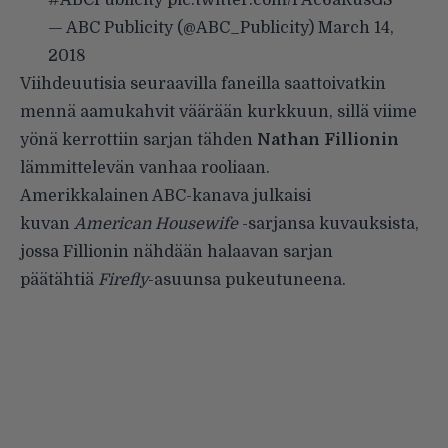
— ABC Publicity (@ABC_Publicity)
March 14,
2018
Viihdeuutisia seuraavilla faneilla saattoivatkin
mennä aamukahvit väärään kurkkuun, sillä viime
yönä kerrottiin sarjan tähden
Nathan Fillionin
lämmittelevän vanhaa rooliaan.
Amerikkalainen ABC-kanava julkaisi
kuvan
American Housewife
-sarjansa kuvauksista,
jossa Fillionin nähdään halaavan sarjan
päätähtiä
Firefly
-asuunsa pukeutuneena.