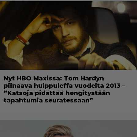
Nyt HBO Maxissa: Tom Hardyn
piinaava huippuleffa vuodelta 2013 –
”Katsoja pidättää hengitystään
tapahtumia seuratessaan”