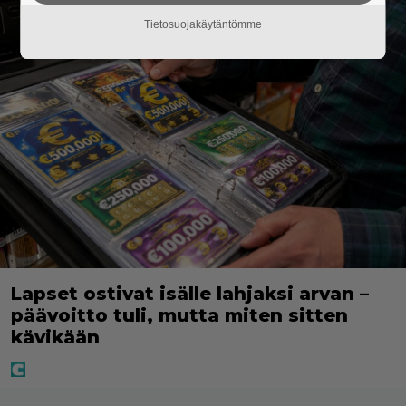
Tietosuojakäytäntömme
Lapset ostivat isälle lahjaksi arvan –
päävoitto tuli, mutta miten sitten
kävikään