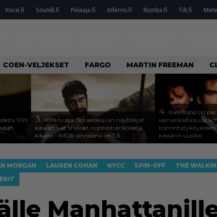
Voice.fi
Soundi.fi
Pelaaja.fi
Inferno.fi
Rumba.fi
Tilt.fi
Metel
T
TIETOVISAT
LISTAT
PODCAST
KILPA
COEN-VELJEKSET
FARGO
MARTIN FREEMAN
C
4.
Illan Bond on par
3.
odelta 1999
Yöllä tv:ssä: Sotaelokuvan näyttelijät
samankaltaisuus Sc
aadun
kasvattivat lihakset nopeasti erikoisella
toimintatykitykseen
kikalla – IMDb-arvosana on 7,6
kässärin uusiksi
AN MORGAN
LAUREN COHAN
NYCC
SPIN-OFF
THE WALKIN
ERIT
lle Manhattanille