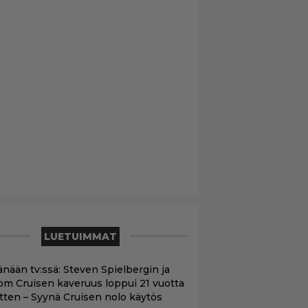
LUETUIMMAT
änään tv:ssä: Steven Spielbergin ja
om Cruisen kaveruus loppui 21 vuotta
itten – Syynä Cruisen nolo käytös