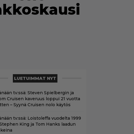
akkoskausi
LUETUIMMAT NYT
änään tv:ssä: Steven Spielbergin ja
om Cruisen kaveruus loppui 21 vuotta
itten – Syynä Cruisen nolo käytös
änään tv:ssä: Loistoleffa vuodelta 1999
 Stephen King ja Tom Hanks laadun
akeina