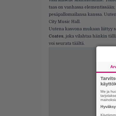
vaaralliselle Manhattanille. To
taas on vanhassa elementissään;
pesäpallomailansa kanssa. Uutena
City Music Hall.
Uutena kasvona mukaan liittyy 
Coates
, joka vilahtaa hänkin tä
voi seurata
täältä
.
Ar
Tarvit
käytt
Me ja huo
tarjotak
mainoksi
Hyväksym
Käytämme 