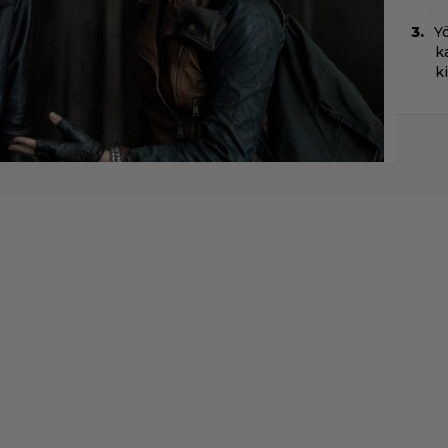
Yö
k
k