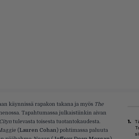
aan käynnissä rapakon takana ja myös
The
enossa. Tapahtumassa julkaistiinkin aivan
Cityn
tulevasta toisesta tuotantokaudesta.
T
T
Maggie (
Lauren Cohan
) pohtimassa paluuta
s