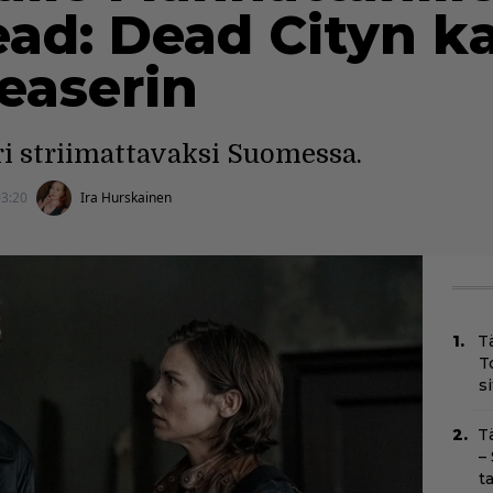
ad: Dead Cityn k
easerin
ri striimattavaksi Suomessa.
03:20
Ira Hurskainen
T
T
s
T
–
t