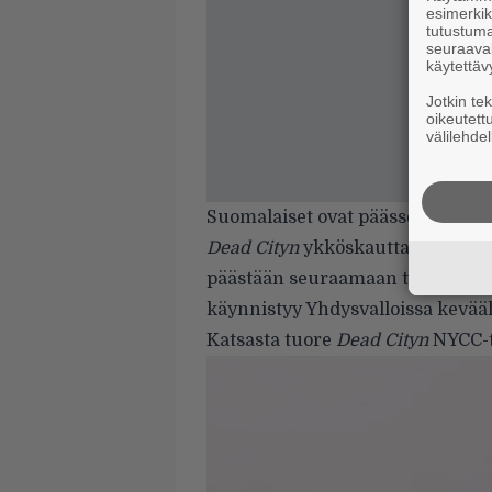
esimerkiks
tutustuma
seuraaval
käytettäv
Jotkin te
oikeutett
välilehdel
Suomalaiset ovat päässeet
vihdoi
Dead Cityn
ykköskautta Disney P
päästään seuraamaan
tammikuun
käynnistyy Yhdysvalloissa kevääl
Katsasta tuore
Dead Cityn
NYCC-te