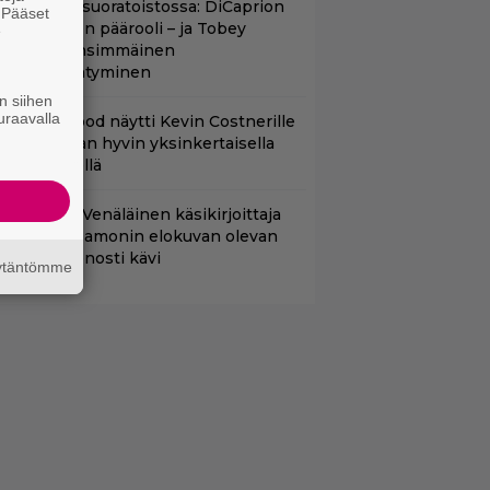
uippuleffa suoratoistossa: DiCaprion
. Pääset
nsimmäinen päärooli – ja Tobey
e
aguiren ensimmäinen
lokuvaesiintyminen
n siihen
uraavalla
lint Eastwood näytti Kevin Costnerille
aapin paikan hyvin yksinkertaisella
oimenpiteellä
lalla tv:ssä: Venäläinen käsikirjoittaja
äitti Matt Damonin elokuvan olevan
änen – huonosti kävi
äytäntömme