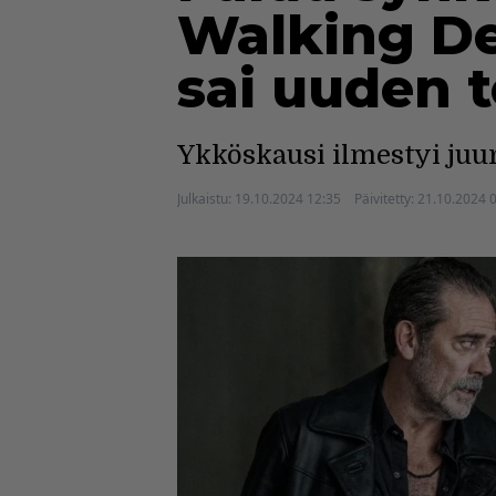
Walking De
sai uuden t
Ykköskausi ilmestyi juu
Julkaistu:
19.10.2024 12:35
Päivitetty:
21.10.2024 