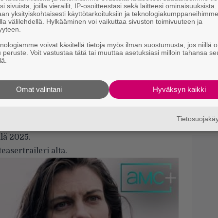
H
i sivuista, joilla vierailit, IP-osoitteestasi sekä laitteesi ominaisuuksista
e
an yksityiskohtaisesti käyttötarkoituksiin ja teknologiakumppaneihimm
la välilehdellä. Hylkääminen voi vaikuttaa sivuston toimivuuteen ja
M
yyteen.
e
knologiamme voivat käsitellä tietoja myös ilman suostumusta, jos niillä o
u peruste. Voit vastustaa tätä tai muuttaa asetuksiasi milloin tahansa se
C
lä.
k
t
Omat valintani
Hyväksyn kaikki
Il
n tällä viikolla katselemaan
The Walking Dead:
v
lussan kautta
. Perinteisessä televisiossa sarjaa
h
Tietosuojak
 puolen välin tienoilla
. Kakkoskausi
lä 2025.
asertraileri alta.