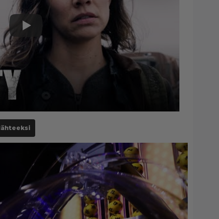
lähteeksi