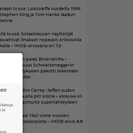
änään tv:ssä: Loistoleffa vuodelta 1999
 Stephen King ja Tom Hanks laadun
akeina
llä tv:ssä: Sotaelokuvan näyttelijät
asvattivat lihakset nopeasti erikoisella
ikalla – IMDb-arvosana on 7,6
llan Bond on paras Brosnanilta –
amankaltaisuus Schwarzeneggerin
oimintatykitykseen pakotti tekemään
ässärin uusiksi
sen
lalla tv:ssä: Jim Carrey -leffan oudon
aakaa kohtausta piti siistiä – elokuva oli
oomikon läpimurto supertähteyteen
tietoja
 ja
t Netflixissä: Yksi viime vuosien
arhaista rikossarjoista – IMDB-arvio 8,8
toja