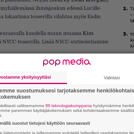
inen päähahmo, Negan (
Jeffrey Dean Morgan
),
 myhäilemässä ihmisjoukon edessä Lucille-
T
–
 lokaationa teaserilla vilahtaa myös Radio
t
seuraavalla kaudella muun muassa
Kim
Yö
k
llä NYCC-teaserilla. Lisää NYCC-uutisointiamme
k
I
s
t
vostamme yksityisyyttäsi
k
Valintasi
semme suostumuksesi tarjotaksemme henkilökohtai
Il
ökokemuksen
r
k
lellisesti valitsemamme
89 teknologiakumppania
hyödynnämme henkilö
semme paremman käyttäjäkokemuksen sekä kohdentaaksemme sisältöä
a.
Ny
p
ällä suostut tietojesi käyttöön seuraavasti
laitetunnisteita ja tallennamme evästeitä laitteellesi saadaksemme tie