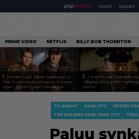
Como.fi
Episodi.fi
ETUSIVU
UUTISET
ELOKUVA
PRIME VIDEO
NETFLIX
BILLY BOB THORNTON
1.
2.
Tänään tv:ssä: Steven Spielbergin ja
Tänään tv:ssä: Loistoleffa vu
Tom Cruisen kaveruus loppui 21 vuotta
– Stephen King ja Tom Hanks l
sitten – Syynä Cruisen nolo käytös
takeina
TV-SARJAT
DEAD CITY
JEFFREY DE
THE WALKING DEAD: DEAD CITY
TRAIL
Paluu synkä