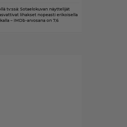
llä tv:ssä: Sotaelokuvan näyttelijät
asvattivat lihakset nopeasti erikoisella
ikalla – IMDb-arvosana on 7,6