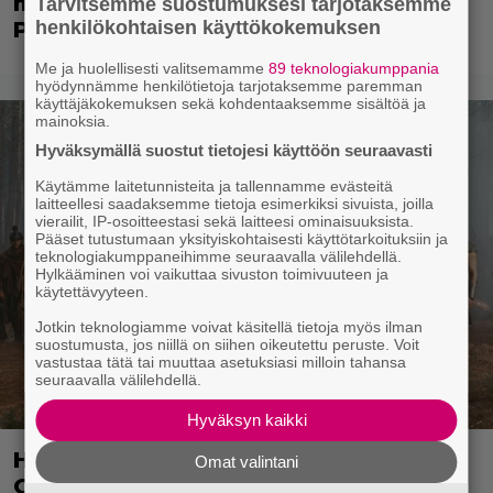
missasi tulevan tähtinäyttelijän – Bill
Tarvitsemme suostumuksesi tarjotaksemme
henkilökohtaisen käyttökokemuksen
Paxton valitsi scifi-klassikon
Me ja huolellisesti valitsemamme
89 teknologiakumppania
hyödynnämme henkilötietoja tarjotaksemme paremman
käyttäjäkokemuksen sekä kohdentaaksemme sisältöä ja
mainoksia.
Hyväksymällä suostut tietojesi käyttöön seuraavasti
Käytämme laitetunnisteita ja tallennamme evästeitä
laitteellesi saadaksemme tietoja esimerkiksi sivuista, joilla
vierailit, IP-osoitteestasi sekä laitteesi ominaisuuksista.
Pääset tutustumaan yksityiskohtaisesti käyttötarkoituksiin ja
teknologiakumppaneihimme seuraavalla välilehdellä.
Hylkääminen voi vaikuttaa sivuston toimivuuteen ja
käytettävyyteen.
Jotkin teknologiamme voivat käsitellä tietoja myös ilman
suostumusta, jos niillä on siihen oikeutettu peruste. Voit
vastustaa tätä tai muuttaa asetuksiasi milloin tahansa
seuraavalla välilehdellä.
Hyväksyn kaikki
Huijaussivustot hyödyntävät The
Omat valintani
Odyssey -elokuvan suosiota