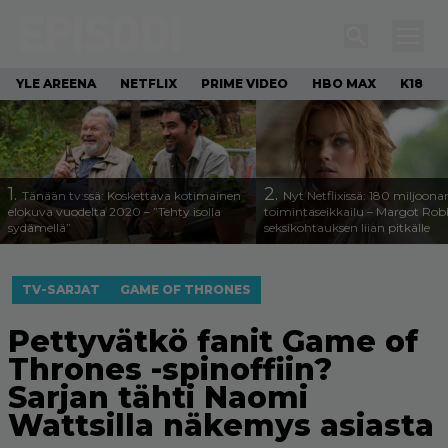
YLE AREENA
NETFLIX
PRIME VIDEO
HBO MAX
K18
1.
2.
Tänään tv:ssä: Koskettava kotimainen
Nyt Netflixissä: 180 miljoona
elokuva vuodelta 2020 – ”Tehty isolla
toimintaseikkailu – Margot Robb
sydämellä”
seksikohtauksen liian pitkälle
TV-SARJAT
GAME OF THRONES
Pettyvätkö fanit Game of
Thrones -spinoffiin?
Sarjan tähti Naomi
Wattsilla näkemys asiasta