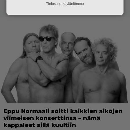
Tietosuojakäytäntömme
Eppu Normaali soitti kaikkien aikojen
viimeisen konserttinsa – nämä
kappaleet sillä kuultiin