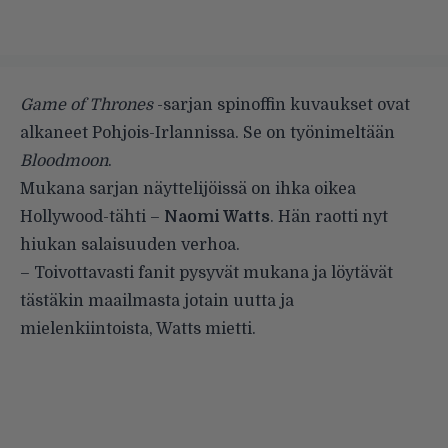
Game of Thrones
-sarjan spinoffin kuvaukset ovat
alkaneet Pohjois-Irlannissa. Se on työnimeltään
Bloodmoon
.
Mukana sarjan näyttelijöissä on ihka oikea
Hollywood-tähti –
Naomi Watts
. Hän raotti nyt
hiukan salaisuuden verhoa.
– Toivottavasti fanit pysyvät mukana ja löytävät
tästäkin maailmasta jotain uutta ja
mielenkiintoista, Watts mietti.