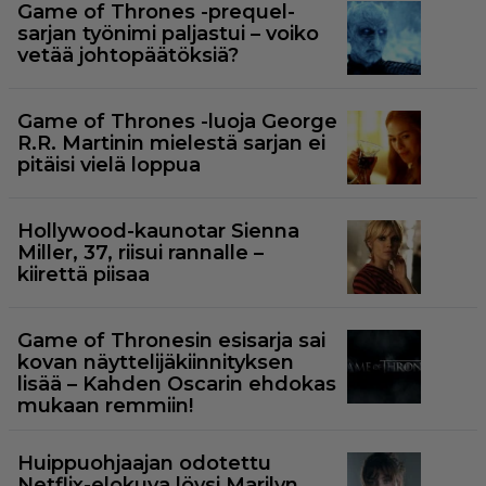
Game of Thrones -prequel-
sarjan työnimi paljastui – voiko
vetää johtopäätöksiä?
Game of Thrones -luoja George
R.R. Martinin mielestä sarjan ei
pitäisi vielä loppua
Hollywood-kaunotar Sienna
Miller, 37, riisui rannalle –
kiirettä piisaa
Game of Thronesin esisarja sai
kovan näyttelijäkiinnityksen
lisää – Kahden Oscarin ehdokas
mukaan remmiin!
Huippuohjaajan odotettu
Netflix-elokuva löysi Marilyn