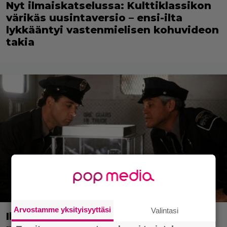
Nyt ilmaiskatselussa: Kulttiklassikon
värikäs uusintaversio – ensi-ilta
lykkääntyi vastenmielisen kohuvideon
takia
Arvostamme yksityisyyttäsi
Valintasi
Illalla tv:ssä: Poliisiopiston jatko-osa