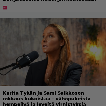
Karita Tykän ja Sami Saikkosen
rakkaus kukoistaa – vähäpukeista
hempeilyä ja leveitä virnistyksiä