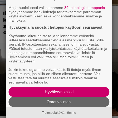
Me ja huolellisesti valitsemamme
89 teknologiakumppania
hyödynnämme henkilötietoja tarjotaksemme paremman
Illalla tv:ssä: Tähtikaksikon kemia
käyttäjäkokemuksen sekä kohdentaaksemme sisältöä ja
kantaa Hollywoodin rikoskomediaa –
mainoksia.
suomalainen este kaatoi jatko-
Hyväksymällä suostut tietojesi käyttöön seuraavasti
osahaaveet
Käytämme laitetunnisteita ja tallennamme evästeitä
laitteellesi saadaksemme tietoja esimerkiksi sivuista, joilla
vierailit, IP-osoitteestasi sekä laitteesi ominaisuuksista.
Pääset tutustumaan yksityiskohtaisesti käyttötarkoituksiin ja
teknologiakumppaneihimme seuraavalla välilehdellä.
Hylkääminen voi vaikuttaa sivuston toimivuuteen ja
käytettävyyteen.
Jotkin teknologiamme voivat käsitellä tietoja myös ilman
suostumusta, jos niillä on siihen oikeutettu peruste. Voit
vastustaa tätä tai muuttaa asetuksiasi milloin tahansa
seuraavalla välilehdellä.
Hyväksyn kaikki
Omat valintani
Tietosuojakäytäntömme