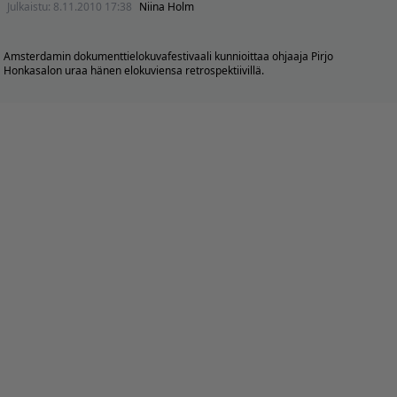
Julkaistu:
8.11.2010 17:38
Niina Holm
Amsterdamin dokumenttielokuvafestivaali kunnioittaa ohjaaja Pirjo
Honkasalon uraa hänen elokuviensa retrospektiivillä.