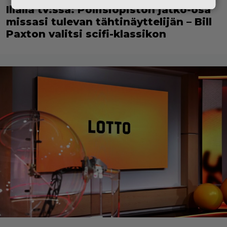
Illalla tv:ssä: Poliisiopiston jatko-osa
missasi tulevan tähtinäyttelijän – Bill
Paxton valitsi scifi-klassikon