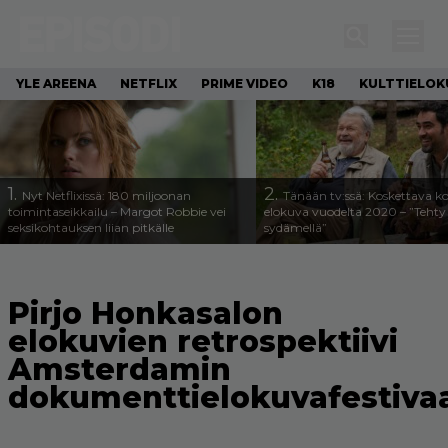
YLE AREENA
NETFLIX
PRIME VIDEO
K18
KULTTIELOK
1.
2.
Nyt Netflixissä: 180 miljoonan
Tänään tv:ssä: Koskettava k
toimintaseikkailu – Margot Robbie vei
elokuva vuodelta 2020 – ”Tehty 
seksikohtauksen liian pitkälle
sydämellä”
Pirjo Honkasalon
elokuvien retrospektiivi
Amsterdamin
dokumenttielokuvafestivaal