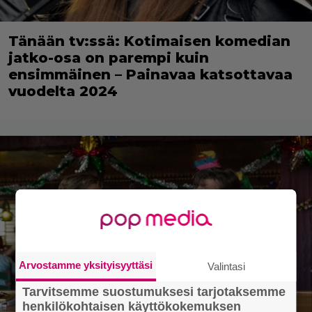
Tänään tv:ssä: Kotimaisen komedian
jatko-osa on parempi kuin
ensimmäinen – Painavaa katsottavaa
vuodelta 2024
Arvostamme yksityisyyttäsi
Valintasi
Tarvitsemme suostumuksesi tarjotaksemme
henkilökohtaisen käyttökokemuksen