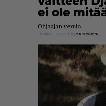
väitteen Dj
ei ole mitä
Ohjaajan versio.
Julkaistu:
29.10.2022 23:50
Jesse Raatikainen