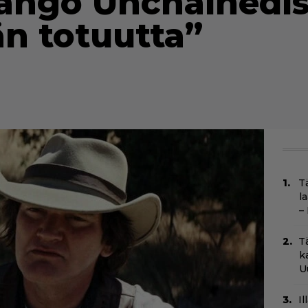
ango Unchainedist
än totuutta”
T
l
–
T
k
U
I