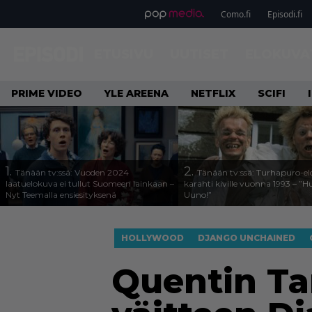
Como.fi
Episodi.fi
ETUSIVU
UUTISET
ELOKUVA
PRIME VIDEO
YLE AREENA
NETFLIX
SCIFI
1.
2.
Tänään tv:ssä: Vuoden 2024
Tänään tv:ssä: Turhapuro-e
laatuelokuva ei tullut Suomeen lainkaan –
karahti kiville vuonna 1993 – ”
Nyt Teemalla ensiesityksenä
Uuno!”
HOLLYWOOD
DJANGO UNCHAINED
Quentin Ta