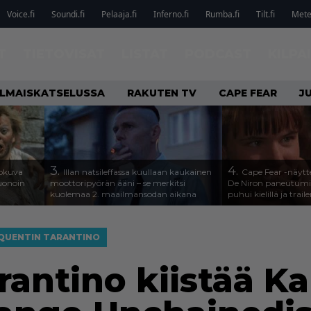
Voice.fi
Soundi.fi
Pelaaja.fi
Inferno.fi
Rumba.fi
Tilt.fi
Metel
T
TIETOVISAT
LISTAT
PODCAST
KILPA
ILMAISKATSELUSSA
RAKUTEN TV
CAPE FEAR
J
3.
4.
lokuva
Illan natsileffassa kuullaan kaukainen
Cape Fear -näytte
Huonoin
moottoripyörän ääni – se merkitsi
De Niron paneutumis
kuolemaa 2. maailmansodan aikana
puhui kielillä ja traile
QUENTIN TARANTINO
rantino kiistää K