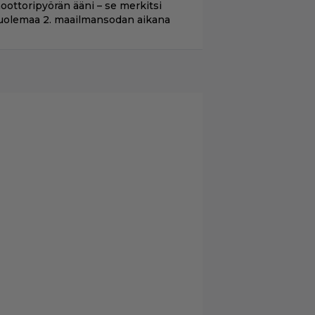
oottoripyörän ääni – se merkitsi
uolemaa 2. maailmansodan aikana