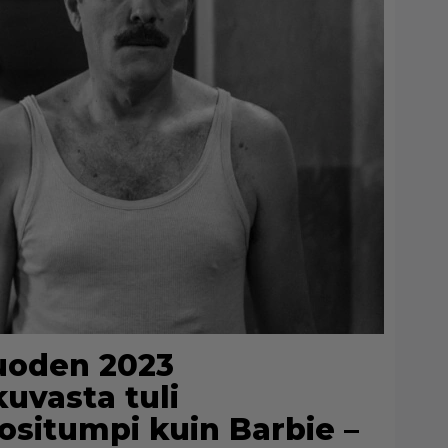
Vuoden 2023
kuvasta tuli
situmpi kuin Barbie –