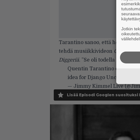
esimerkiks
tutustuma
seuraaval
käytettäv
Jotkin te
oikeutett
välilehdel
Tarantino sanoo, että he tapasivat
tehdä musiikkivideon
God Digger
Diggeriä
. ”Se oli todella hauska 
Quentin Tarantino on Kanye 
idea for Django Unchained…
— Jimmy Kimmel Live (@Ji
Lisää Episodi Googlen suosituksi 