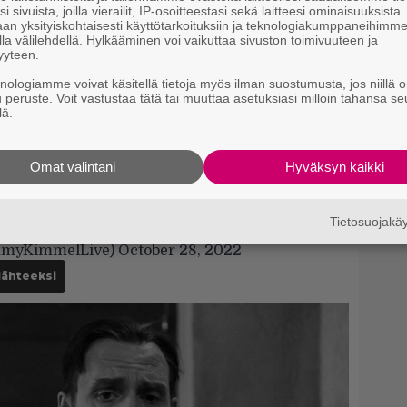
s
i sivuista, joilla vierailit, IP-osoitteestasi sekä laitteesi ominaisuuksista
an yksityiskohtaisesti käyttötarkoituksiin ja teknologiakumppaneihimm
la välilehdellä. Hylkääminen voi vaikuttaa sivuston toimivuuteen ja
S
yyteen.
s
k
knologiamme voivat käsitellä tietoja myös ilman suostumusta, jos niillä o
u peruste. Voit vastustaa tätä tai muuttaa asetuksiasi milloin tahansa se
lä.
Tä
 usein, ja että heillä oli hauskaa. West halusi
U
iin
, jossa hän olisi orja ja laulaisi
Gold
v
Omat valintani
Hyväksyn kaikki
idea”, Tarantino muistelee.
West claiming that he came up with the
Tietosuojak
pic.twitter.com/5gA4z523zW
mmyKimmelLive)
October 28, 2022
lähteeksi