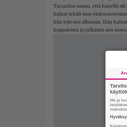
Tarantino sanoo, että hänellä oli
halusi tehdä ison elokuvaversio
hän teki sen albumin. Hän halusi 
kappaleista ja julkaista sen ison
Ar
Tarvit
käytt
Me ja huo
tarjotak
mainoksi
Hyväksym
Käytämme 