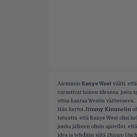
Aiemmin
Kanye West
väitti
, ett
varastivat hänen ideansa, josta 
ottaa kantaa Westin väitteeseen.
Hän kertoi
Jimmy Kimmelin
oh
totuutta, että Kanye West olisi k
jonka jälkeen olisin ajatellut, 
idea ja tehdään siitä
Django Unch