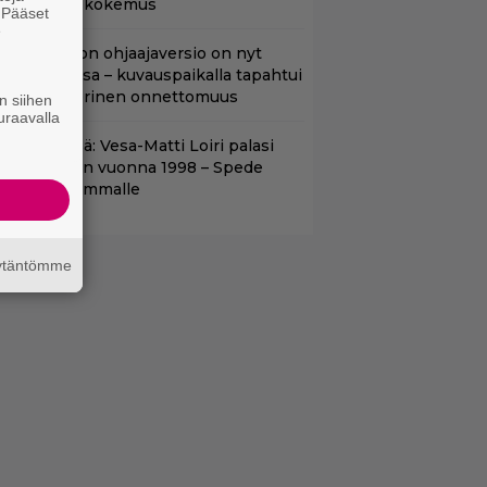
atumainen kokemus
. Pääset
e
cifi-klassikon ohjaajaversio on nyt
uoratoistossa – kuvauspaikalla tapahtui
auhea ja verinen onnettomuus
n siihen
uraavalla
nään tv:ssä: Vesa-Matti Loiri palasi
unon rooliin vuonna 1998 – Spede
etäytyi sivummalle
äytäntömme