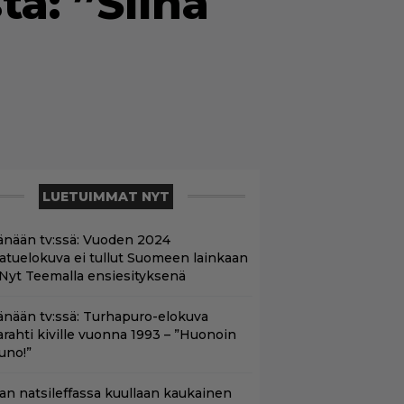
ä: ”Siinä
LUETUIMMAT NYT
änään tv:ssä: Vuoden 2024
aatuelokuva ei tullut Suomeen lainkaan
 Nyt Teemalla ensiesityksenä
änään tv:ssä: Turhapuro-elokuva
arahti kiville vuonna 1993 – ”Huonoin
uno!”
llan natsileffassa kuullaan kaukainen