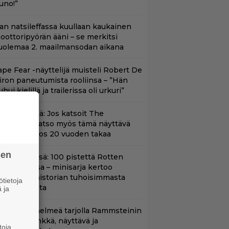
uno!”
llan natsileffassa kuullaan kaukainen
oottoripyörän ääni – se merkitsi
uolemaa 2. maailmansodan aikana
ape Fear -näyttelijä muisteli Robert De
iron paneutumista rooliinsa – ”Hän
hui kielillä ja trailerissa oli urkuri”
änään tv:ssä: Jos katsoit The
dysseyn, katso myös tämä näyttävä
oimintaeepos 20 vuoden takaa
sen
yt Netflixissä: 100 pistettä Rotten
omatoesissa – minisarja kertoo
ritannian historian tuhoisimmasta
tietoja
errori-iskusta
 ja
uoratoistohelmeä tarjolla Rammsteinin
aneille – synkkä, näyttävä ja
toja