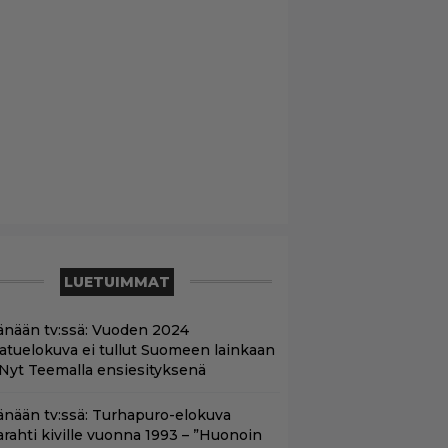
LUETUIMMAT
änään tv:ssä: Vuoden 2024
aatuelokuva ei tullut Suomeen lainkaan
 Nyt Teemalla ensiesityksenä
änään tv:ssä: Turhapuro-elokuva
arahti kiville vuonna 1993 – ”Huonoin