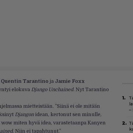
ä
Quentin Tarantino
ja
Jamie Foxx
syntyi elokuva
Django Unchained
. Nyt Tarantino
T
l
jelmassa mietteistään. ”Siinä ei ole mitään
–
eksinyt
Djangon
idean, kertonut sen minulle,
että wow miten hyvä idea, varastetaanpa Kanyen
T
k
ained
. Niin ei tapahtunut.”