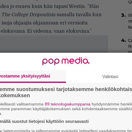
U
 idea jo ennen kuin hän tapasi Westin. ”Hän
n
The College Dropoutista
samalla tavalla kun
I
m
isoja ohjaajia ohjaamaan eri versioita
k
a elokuvana. Ei videona, vaan elokuvina.”
C
N
pu
T
O
vostamme yksityisyyttäsi
Valintasi
t
semme suostumuksesi tarjotaksemme henkilökohtai
N
ökokemuksen
T
B
lellisesti valitsemamme
89 teknologiakumppania
hyödynnämme henkilö
t
semme paremman käyttäjäkokemuksen sekä kohdentaaksemme sisältöä
a.
ällä suostut tietojesi käyttöön seuraavasti
S
f
laitetunnisteita ja tallennamme evästeitä laitteellesi saadaksemme tie