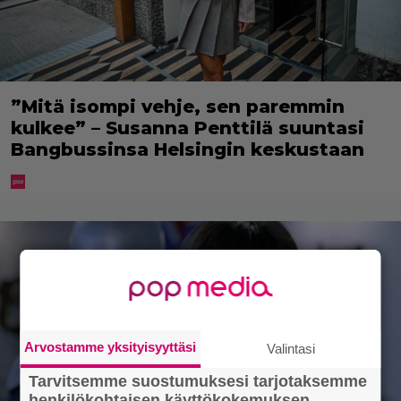
”Mitä isompi vehje, sen paremmin
kulkee” – Susanna Penttilä suuntasi
Bangbussinsa Helsingin keskustaan
Arvostamme yksityisyyttäsi
Valintasi
Tarvitsemme suostumuksesi tarjotaksemme
henkilökohtaisen käyttökokemuksen