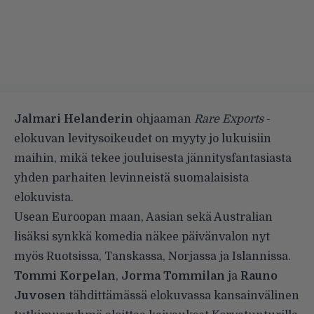
Jalmari Helanderin
ohjaaman
Rare Exports
-
elokuvan levitysoikeudet on myyty jo lukuisiin
maihin
, mikä tekee jouluisesta jännitysfantasiasta
yhden parhaiten levinneistä suomalaisista
elokuvista.
Usean Euroopan maan, Aasian sekä Australian
lisäksi synkkä komedia näkee päivänvalon nyt
myös Ruotsissa, Tanskassa, Norjassa ja Islannissa.
Tommi Korpelan
,
Jorma Tommilan
ja
Rauno
Juvosen
tähdittämässä elokuvassa kansainvälinen