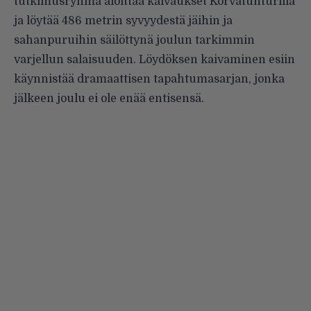
tutkimusryhmä aloittaa kaivaukset Korvatunturilla
ja löytää 486 metrin syvyydestä jäihin ja
sahanpuruihin säilöttynä joulun tarkimmin
varjellun salaisuuden. Löydöksen kaivaminen esiin
käynnistää dramaattisen tapahtumasarjan, jonka
jälkeen joulu ei ole enää entisensä.