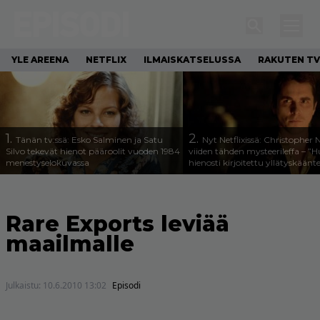
YLE AREENA
NETFLIX
ILMAISKATSELUSSA
RAKUTEN TV
1.
2.
Tänän tv:ssä: Esko Salminen ja Satu
Nyt Netflixissä: Christopher 
Silvo tekevät hienot pääroolit vuoden 1984
viiden tähden mysteerileffa – ”
menestyselokuvassa
hienosti kirjoitettu yllätyskäänt
Rare Exports leviää
maailmalle
Julkaistu:
10.6.2010 13:02
Episodi