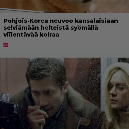
Pohjois-Korea neuvoo kansalaisiaan
selviämään helteistä syömällä
viilentävää koiraa