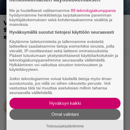
Me ja huolellisesti valitsemamme
89 teknologiakumppania
hyödynnämme henkilötietoja tarjotaksemme paremman
käyttäjäkokemuksen sekä kohdentaaksemme sisältöä ja
Vain aikuisille: Ilmaiskatselussa villi
mainoksia.
90-luvun kyborgisekoilu – tässä
Hyväksymällä suostut tietojesi käyttöön seuraavasti
elokuvassa mikään ei ole pyhää
Käytämme laitetunnisteita ja tallennamme evästeitä
laitteellesi saadaksemme tietoja esimerkiksi sivuista, joilla
vierailit, IP-osoitteestasi sekä laitteesi ominaisuuksista.
Pääset tutustumaan yksityiskohtaisesti käyttötarkoituksiin ja
teknologiakumppaneihimme seuraavalla välilehdellä.
Hylkääminen voi vaikuttaa sivuston toimivuuteen ja
käytettävyyteen.
Jotkin teknologiamme voivat käsitellä tietoja myös ilman
suostumusta, jos niillä on siihen oikeutettu peruste. Voit
vastustaa tätä tai muuttaa asetuksiasi milloin tahansa
seuraavalla välilehdellä.
Hyväksyn kaikki
Omat valintani
Tietosuojakäytäntömme