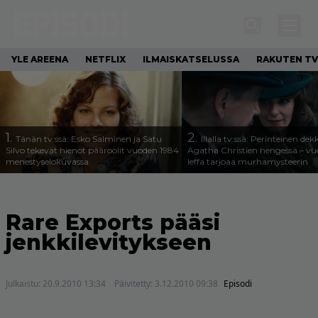
YLE AREENA
NETFLIX
ILMAISKATSELUSSA
RAKUTEN TV
1.
2.
Tänän tv:ssä: Esko Salminen ja Satu
Illalla tv:ssä: Perinteinen dek
Silvo tekevät hienot pääroolit vuoden 1984
Agatha Christien hengessä – v
menestyselokuvassa
leffa tarjoaa murhamysteerin
Rare Exports pääsi
jenkkilevitykseen
Julkaistu:
20.9.2010 13:34
Päivitetty:
3.12.2010 09:38
Episodi