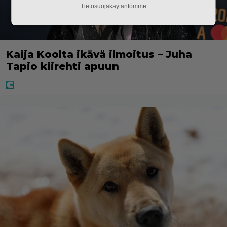
Tietosuojakäytäntömme
Kaija Koolta ikävä ilmoitus – Juha
Tapio kiirehti apuun