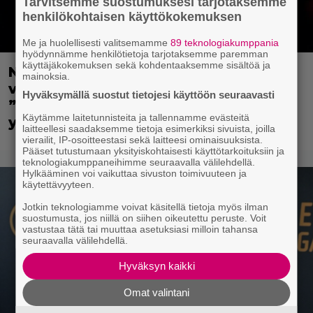
Tarvitsemme suostumuksesi tarjotaksemme
henkilökohtaisen käyttökokemuksen
Me ja huolellisesti valitsemamme
89 teknologiakumppania
hyödynnämme henkilötietoja tarjotaksemme paremman
käyttäjäkokemuksen sekä kohdentaaksemme sisältöä ja
Nyt Netflixissä: Christopher Nolanin
mainoksia.
viiden tähden mysteerileffa –
Hyväksymällä suostut tietojesi käyttöön seuraavasti
”Huikean hienosti kirjoitettu
Käytämme laitetunnisteita ja tallennamme evästeitä
yllätyskäänteiden sarja”
laitteellesi saadaksemme tietoja esimerkiksi sivuista, joilla
vierailit, IP-osoitteestasi sekä laitteesi ominaisuuksista.
Pääset tutustumaan yksityiskohtaisesti käyttötarkoituksiin ja
teknologiakumppaneihimme seuraavalla välilehdellä.
Hylkääminen voi vaikuttaa sivuston toimivuuteen ja
käytettävyyteen.
Jotkin teknologiamme voivat käsitellä tietoja myös ilman
suostumusta, jos niillä on siihen oikeutettu peruste. Voit
vastustaa tätä tai muuttaa asetuksiasi milloin tahansa
seuraavalla välilehdellä.
Hyväksyn kaikki
Omat valintani