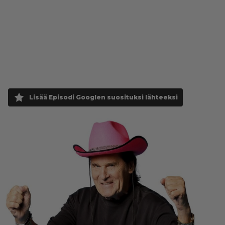
Lisää Episodi Googlen suosituksi lähteeksi