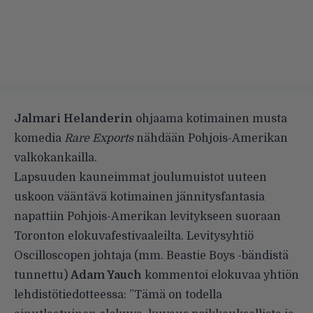
Jalmari Helanderin
ohjaama kotimainen musta
komedia
Rare Exports
nähdään Pohjois-Amerikan
valkokankailla.
Lapsuuden kauneimmat joulumuistot uuteen
uskoon vääntävä kotimainen jännitysfantasia
napattiin Pohjois-Amerikan levitykseen suoraan
Toronton elokuvafestivaaleilta. Levitysyhtiö
Oscilloscopen johtaja (mm. Beastie Boys -bändistä
tunnettu)
Adam Yauch
kommentoi elokuvaa yhtiön
lehdistötiedotteessa: ”Tämä on todella