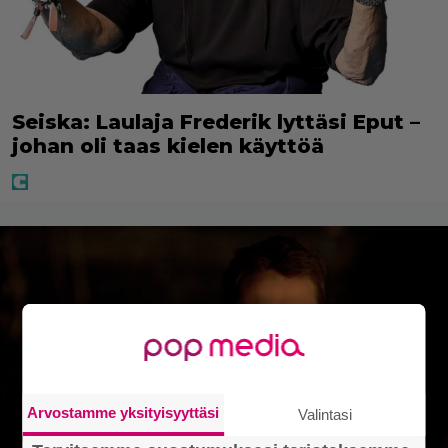
Seiska: Laulaja Frederik lyttäsi Eput –
johan oli taas kielen käyttöä
Arvostamme yksityisyyttäsi
Valintasi