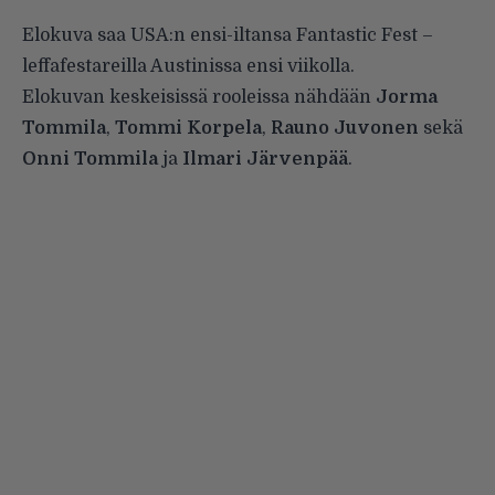
Elokuva saa USA:n ensi-iltansa Fantastic Fest –
leffafestareilla Austinissa ensi viikolla.
Elokuvan keskeisissä rooleissa nähdään
Jorma
Tommila
,
Tommi Korpela
,
Rauno Juvonen
sekä
Onni Tommila
ja
Ilmari Järvenpää
.