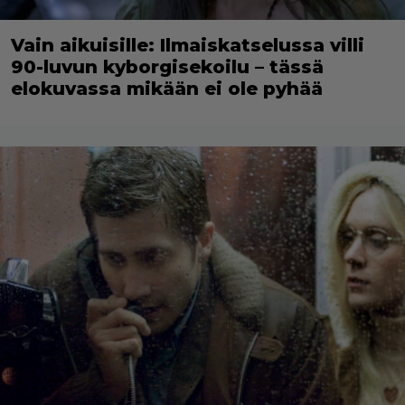
Vain aikuisille: Ilmaiskatselussa villi
90-luvun kyborgisekoilu – tässä
elokuvassa mikään ei ole pyhää