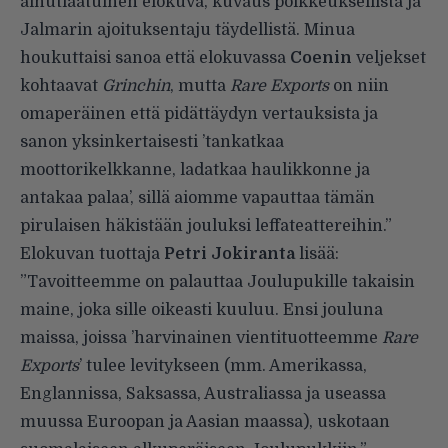
ainutlaatuinen elokuva, kuvaus poikkeuksellista ja
Jalmarin ajoituksentaju täydellistä. Minua
houkuttaisi sanoa että elokuvassa
Coenin
veljekset
kohtaavat
Grinchin
, mutta
Rare Exports
on niin
omaperäinen että pidättäydyn vertauksista ja
sanon yksinkertaisesti ’tankatkaa
moottorikelkkanne, ladatkaa haulikkonne ja
antakaa palaa’, sillä aiomme vapauttaa tämän
pirulaisen häkistään jouluksi leffateattereihin.”
Elokuvan tuottaja
Petri Jokiranta
lisää:
”Tavoitteemme on palauttaa Joulupukille takaisin
maine, joka sille oikeasti kuuluu. Ensi jouluna
maissa, joissa ’harvinainen vientituotteemme
Rare
Exports
’ tulee levitykseen (mm. Amerikassa,
Englannissa, Saksassa, Australiassa ja useassa
muussa Euroopan ja Aasian maassa), uskotaan