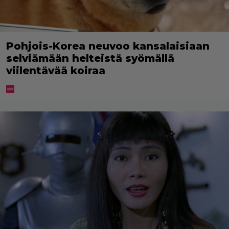
Pohjois-Korea neuvoo kansalaisiaan
selviämään helteistä syömällä
viilentävää koiraa