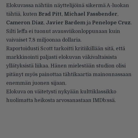
Elokuvassa nähtiin näyttelijöinä sikermä A-luokan
tähtiä, kuten
Brad Pitt
,
Michael Fassbender
,
Cameron Diaz
,
Javier Bardem
ja
Penelope Cruz
.
Silti leffa ei tuonut avausviikonloppunaan kuin
vaivaiset 7,8 miljoonaa dollaria.
Raportoidusti Scott tarkoitti kritiikillään sitä, että
markkinointi paljasti elokuvan väkivaltaisista
yllätyksistä liikaa. Hänen mielestään studion olisi
pitänyt myös painottaa tähtikaartia mainonnassaan
enemmän juonen sijaan.
Elokuva on väitetysti nykyään kulttiklassikko
huolimatta heikosta arvosanastaan IMDb:ssä.