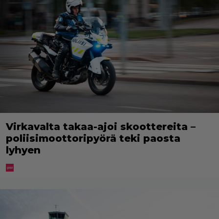
Virkavalta takaa-ajoi skoottereita –
poliisimoottoripyörä teki paosta
lyhyen