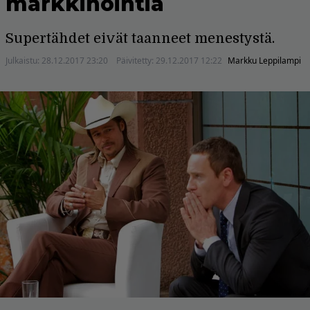
markkinointia
Supertähdet eivät taanneet menestystä.
Julkaistu:
28.12.2017 23:20
Päivitetty:
29.12.2017 12:22
Markku Leppilampi