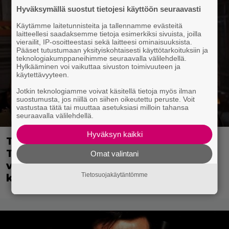
Hyväksymällä suostut tietojesi käyttöön seuraavasti
Käytämme laitetunnisteita ja tallennamme evästeitä
laitteellesi saadaksemme tietoja esimerkiksi sivuista, joilla
vierailit, IP-osoitteestasi sekä laitteesi ominaisuuksista.
Pääset tutustumaan yksityiskohtaisesti käyttötarkoituksiin ja
teknologiakumppaneihimme seuraavalla välilehdellä.
Hylkääminen voi vaikuttaa sivuston toimivuuteen ja
käytettävyyteen.
Jotkin teknologiamme voivat käsitellä tietoja myös ilman
suostumusta, jos niillä on siihen oikeutettu peruste. Voit
vastustaa tätä tai muuttaa asetuksiasi milloin tahansa
seuraavalla välilehdellä.
Hyväksyn kaikki
Tänään tv:ssä: Steven Spielbergin ja
Tom Cruisen kaveruus loppui 21
Omat valintani
vuotta sitten – Syynä Cruisen nolo
Tietosuojakäytäntömme
käytös