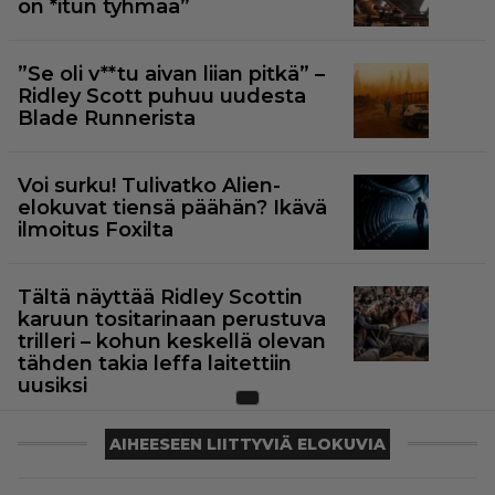
on *itun tyhmää”
”Se oli v**tu aivan liian pitkä” –
Ridley Scott puhuu uudesta
Blade Runnerista
Voi surku! Tulivatko Alien-
elokuvat tiensä päähän? Ikävä
ilmoitus Foxilta
Tältä näyttää Ridley Scottin
karuun tositarinaan perustuva
trilleri – kohun keskellä olevan
tähden takia leffa laitettiin
uusiksi
AIHEESEEN LIITTYVIÄ ELOKUVIA