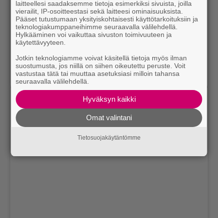
laitteellesi saadaksemme tietoja esimerkiksi sivuista, joilla
vierailit, IP-osoitteestasi sekä laitteesi ominaisuuksista.
Pääset tutustumaan yksityiskohtaisesti käyttötarkoituksiin ja
teknologiakumppaneihimme seuraavalla välilehdellä.
Hylkääminen voi vaikuttaa sivuston toimivuuteen ja
Dark #hair, don’t care 🤷🏻‍♀️ . . . Color by @niky_epi Con I
käytettävyyteen.
guanti di pulizia di @littlecrumb_ 🤣🤣
Jotkin teknologiamme voivat käsitellä tietoja myös ilman
suostumusta, jos niillä on siihen oikeutettu peruste. Voit
A post shared by
Nina Senicar
(@ninasenicar) on
Feb 4, 2019 at 9:28am PST
vastustaa tätä tai muuttaa asetuksiasi milloin tahansa
seuraavalla välilehdellä.
Hyväksyn kaikki
Omat valintani
Tietosuojakäytäntömme