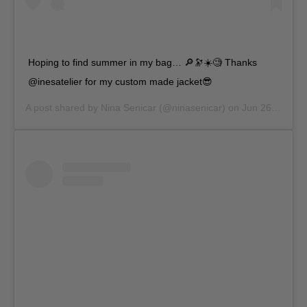
Hoping to find summer in my bag… 🔎🔭☀️🧐 Thanks
@inesatelier for my custom made jacket😎
A post shared by
Nina Senicar
(@ninasenicar) on
Jun 26, 2019 at 8:53am PDT