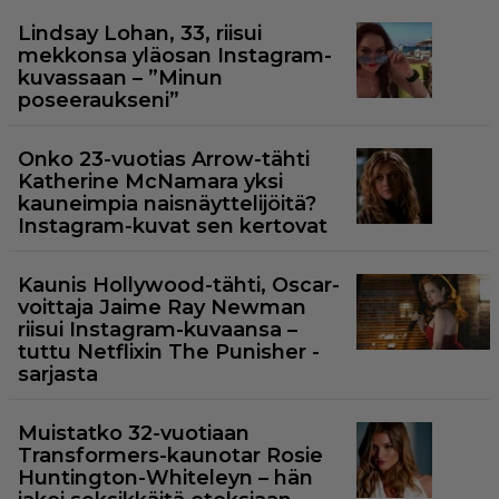
Lindsay Lohan, 33, riisui
mekkonsa yläosan Instagram-
kuvassaan – ”Minun
poseeraukseni”
Onko 23-vuotias Arrow-tähti
Katherine McNamara yksi
kauneimpia naisnäyttelijöitä?
Instagram-kuvat sen kertovat
Kaunis Hollywood-tähti, Oscar-
voittaja Jaime Ray Newman
riisui Instagram-kuvaansa –
tuttu Netflixin The Punisher -
sarjasta
Muistatko 32-vuotiaan
Transformers-kaunotar Rosie
Huntington-Whiteleyn – hän