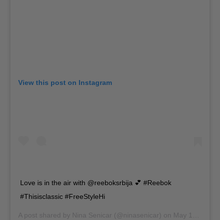
View this post on Instagram
Love is in the air with @reeboksrbija 💕 #Reebok
#Thisisclassic #FreeStyleHi
A post shared by
Nina Senicar
(@ninasenicar) on
May 17, 2018 at 3:22am PDT