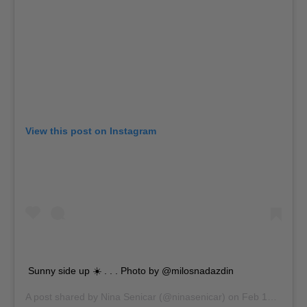
View this post on Instagram
Sunny side up ☀️ . . . Photo by @milosnadazdin
A post shared by
Nina Senicar
(@ninasenicar) on
Feb 15, 2019 at 9:06am PST