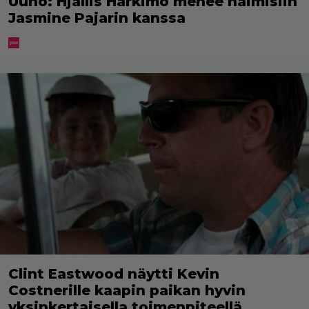
Uuno: Hjallis Harkimo menee naimisiin
Jasmine Pajarin kanssa
Clint Eastwood näytti Kevin
Costnerille kaapin paikan hyvin
yksinkertaisella toimenpiteellä