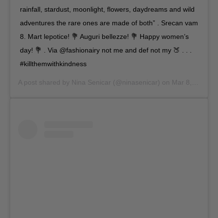
rainfall, stardust, moonlight, flowers, daydreams and wild
adventures the rare ones are made of both” . Srecan vam
8. Mart lepotice! 💐 Auguri bellezze! 💐 Happy women’s
day! 💐 . Via @fashionairy not me and def not my 🍑 . . .
#killthemwithkindness
A post shared by
Nina Senicar
(@ninasenicar) on
Mar 8, 2019 at 10:07am PST