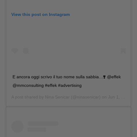
View this post on Instagram
E ancora oggi scrivo il tuo nome sulla sabbia…❣️ @effek
@mmconsulting #effek #advertising
A post shared by
Nina Senicar
(@ninasenicar) on
Jun 1, 2019 at 12:54am PDT