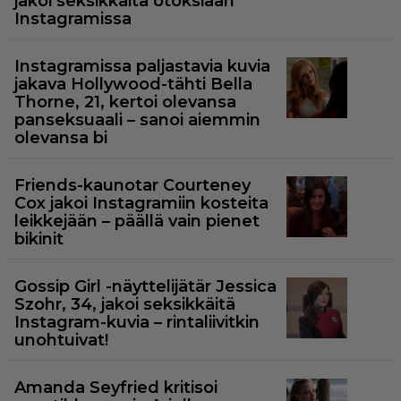
jakoi seksikkäitä otoksiaan
Instagramissa
Instagramissa paljastavia kuvia
jakava Hollywood-tähti Bella
Thorne, 21, kertoi olevansa
panseksuaali – sanoi aiemmin
olevansa bi
Friends-kaunotar Courteney
Cox jakoi Instagramiin kosteita
leikkejään – päällä vain pienet
bikinit
Gossip Girl -näyttelijätär Jessica
Szohr, 34, jakoi seksikkäitä
Instagram-kuvia – rintaliivitkin
unohtuivat!
Amanda Seyfried kritisoi