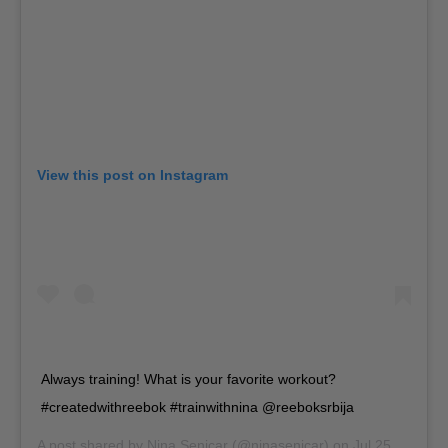
View this post on Instagram
Always training! What is your favorite workout?
#createdwithreebok #trainwithnina @reeboksrbija
A post shared by
Nina Senicar
(@ninasenicar) on
Jul 25, 2019 at 9:29am PDT