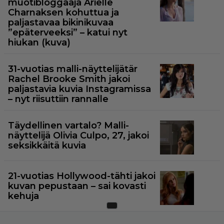
muotibloggaaja Arielle
Charnaksen kohuttua ja
paljastavaa bikinikuvaa
”epäterveeksi” – katui nyt
hiukan (kuva)
31-vuotias malli-näyttelijätär
Rachel Brooke Smith jakoi
paljastavia kuvia Instagramissa
– nyt riisuttiin rannalle
Täydellinen vartalo? Malli-
näyttelijä Olivia Culpo, 27, jakoi
seksikkäitä kuvia
21-vuotias Hollywood-tähti jakoi
kuvan pepustaan – sai kovasti
kehuja