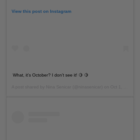
View this post on Instagram
What, it’s October? I don’t see it! 🍋 🍋
A post shared by
Nina Senicar
(@ninasenicar) on
Oct 1, 2018 at 8:02am PDT