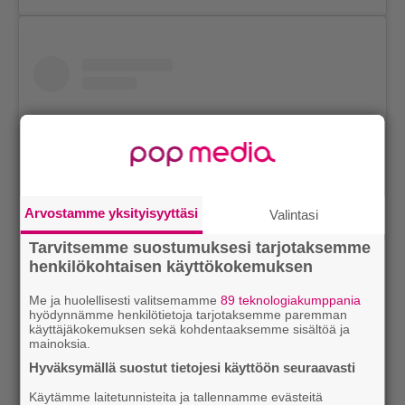
Arvostamme yksityisyyttäsi
Valintasi
Tarvitsemme suostumuksesi tarjotaksemme
henkilökohtaisen käyttökokemuksen
View this post on Instagram
Me ja huolellisesti valitsemamme
89 teknologiakumppania
hyödynnämme henkilötietoja tarjotaksemme paremman
käyttäjäkokemuksen sekä kohdentaaksemme sisältöä ja
mainoksia.
Hyväksymällä suostut tietojesi käyttöön seuraavasti
Käytämme laitetunnisteita ja tallennamme evästeitä