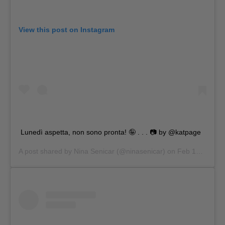
View this post on Instagram
Lunedì aspetta, non sono pronta! 🤪 . . . 📷 by @katpage
A post shared by
Nina Senicar
(@ninasenicar) on
Feb 18, 2019 at 11:15am PST