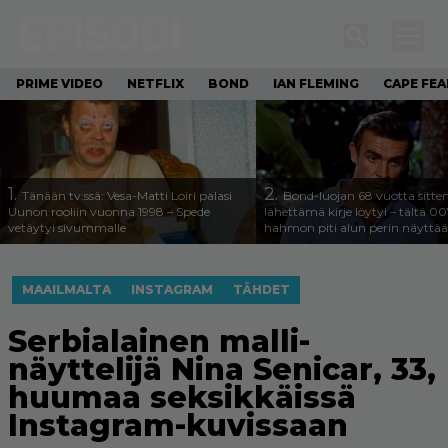
PRIME VIDEO
NETFLIX
BOND
IAN FLEMING
CAPE FEA
1.
2.
Tänään tv:ssä: Vesa-Matti Loiri palasi
Bond-luojan 68 vuotta sitte
Uunon rooliin vuonna 1998 – Spede
lähettämä kirje löytyi – tältä 00
vetäytyi sivummalle
hahmon piti alun perin näyttää
MAAILMALTA
INSTAGRAM
TÄHDET
Serbialainen malli-
näyttelijä Nina Senicar, 33,
huumaa seksikkäissä
Instagram-kuvissaan