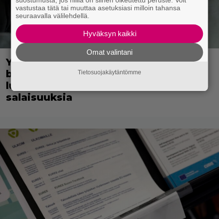
vastustaa tätä tai muuttaa asetuksiasi milloin tahansa
seuraavalla välilehdellä.
Hyväksyn kaikki
Omat valintani
Yöllä tv:ssä: Pätevä vakoojaleffa vie
brittimiehen Neuvostoliittoon –
Tietosuojakäytäntömme
luvassa kylmän sodan jännitystä ja
salaisuuksia