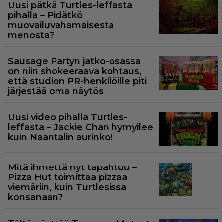
Uusi pätkä Turtles-leffasta
pihalla – Pidätkö
muovailuvahamaisesta
menosta?
Sausage Partyn jatko-osassa
on niin shokeeraava kohtaus,
että studion PR-henkilöille piti
järjestää oma näytös
Uusi video pihalla Turtles-
leffasta – Jackie Chan hymyilee
kuin Naantalin aurinko!
Mitä ihmettä nyt tapahtuu –
Pizza Hut toimittaa pizzaa
viemäriin, kuin Turtlesissa
konsanaan?