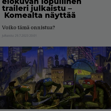
elokuvan lopullinen
traileri julkaistu –
Komealta näyttää
Voiko tämä onnistua?
Julkaistu:
29.7.2023 20:01