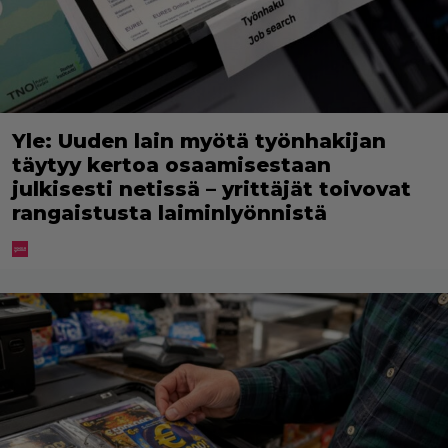
Yle: Uuden lain myötä työnhakijan
täytyy kertoa osaamisestaan
julkisesti netissä – yrittäjät toivovat
rangaistusta laiminlyönnistä