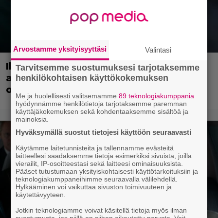
Arvostamme yksityisyyttäsi
Valintasi
Illalla tv:ssä: Suomi-komediaa
Tarvitsemme suostumuksesi tarjotaksemme
arvostetaan myös maailmalla – nyt ei
henkilökohtaisen käyttökokemuksen
ole luvassa kevyt reissu!
Me ja huolellisesti valitsemamme
89 teknologiakumppania
hyödynnämme henkilötietoja tarjotaksemme paremman
käyttäjäkokemuksen sekä kohdentaaksemme sisältöä ja
mainoksia.
Hyväksymällä suostut tietojesi käyttöön seuraavasti
Käytämme laitetunnisteita ja tallennamme evästeitä
laitteellesi saadaksemme tietoja esimerkiksi sivuista, joilla
vierailit, IP-osoitteestasi sekä laitteesi ominaisuuksista.
Pääset tutustumaan yksityiskohtaisesti käyttötarkoituksiin ja
teknologiakumppaneihimme seuraavalla välilehdellä.
Hylkääminen voi vaikuttaa sivuston toimivuuteen ja
käytettävyyteen.
Jotkin teknologiamme voivat käsitellä tietoja myös ilman
suostumusta, jos niillä on siihen oikeutettu peruste. Voit