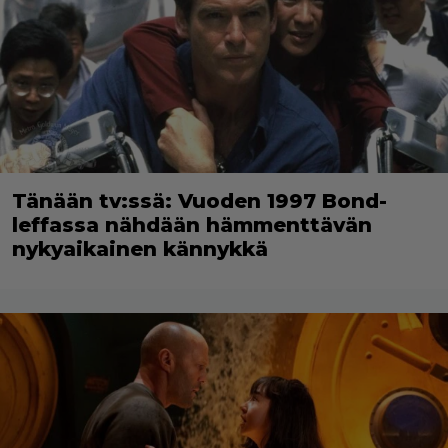
Tänään tv:ssä: Vuoden 1997 Bond-
leffassa nähdään hämmenttävän
nykyaikainen kännykkä