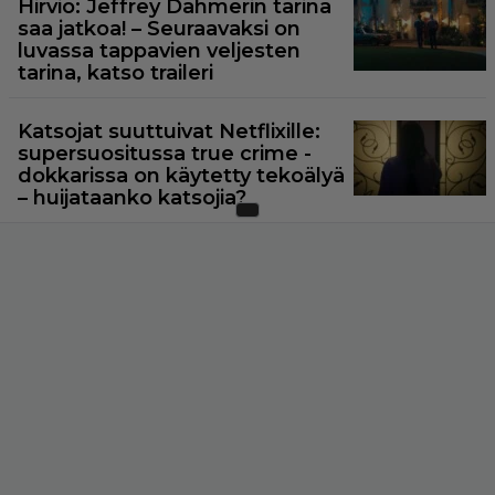
Hirviö: Jeffrey Dahmerin tarina
saa jatkoa! – Seuraavaksi on
luvassa tappavien veljesten
tarina, katso traileri
Katsojat suuttuivat Netflixille:
supersuositussa true crime -
dokkarissa on käytetty tekoälyä
– huijataanko katsojia?