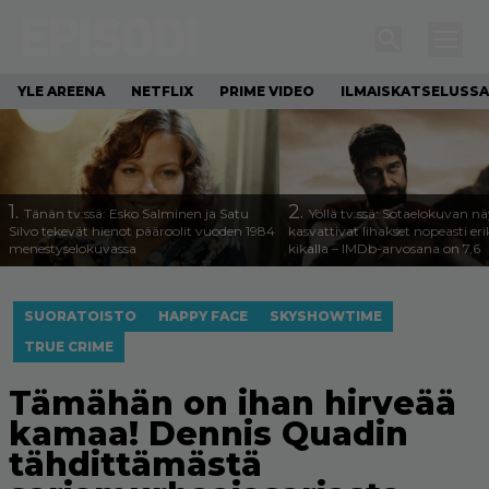
YLE AREENA
NETFLIX
PRIME VIDEO
ILMAISKATSELUSSA
1.
2.
Tänän tv:ssä: Esko Salminen ja Satu
Yöllä tv:ssä: Sotaelokuvan näy
Silvo tekevät hienot pääroolit vuoden 1984
kasvattivat lihakset nopeasti eri
menestyselokuvassa
kikalla – IMDb-arvosana on 7,6
SUORATOISTO
HAPPY FACE
SKYSHOWTIME
TRUE CRIME
Tämähän on ihan hirveää
kamaa! Dennis Quadin
tähdittämästä