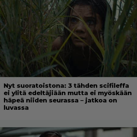
Nyt suoratoistona: 3 tähden scifileffa
ei ylitä edeltäjiään mutta ei myöskään
häpeä niiden seurassa – jatkoa on
luvassa