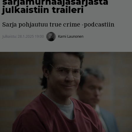
sarjamurhaajasarjasta
julkaistiin traileri
Sarja pohjautuu true crime -podcastiin
Julkaistu:
28.1.2025 19:00
Kami Launonen