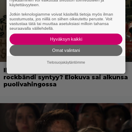
Hylkääminen voi vaikuttaa sivuston toimivuuteen ja
käytettävyyteen.
Jotkin teknologiamme voivat käsitellä tietoja myös ilman
suostumusta, jos niillä on siihen oikeutettu peruste. Voit
vastustaa tätä tai muuttaa asetuksiasi milloin tahansa
seuraavalla välilehdellä.
Hyväksyn kaikki
Omat valintani
Tietosuojakäytäntömme
Illalla tv:ssä: Miten suomalainen
rockbändi syntyy? Elokuva sai alkunsa
puolivahingossa