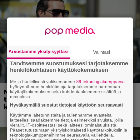
Arvostamme yksityisyyttäsi
Valintasi
Tarvitsemme suostumuksesi tarjotaksemme
henkilökohtaisen käyttökokemuksen
Me ja huolellisesti valitsemamme
89 teknologiakumppania
hyödynnämme henkilötietoja tarjotaksemme paremman
Nyt suoratoistossa: Guy Ritchien
käyttäjäkokemuksen sekä kohdentaaksemme sisältöä ja
mainoksia.
tyylikäs vakoojaleffa – seikkailu
Hyväksymällä suostut tietojesi käyttöön seuraavasti
kylmän sodan keskellä
Käytämme laitetunnisteita ja tallennamme evästeitä
laitteellesi saadaksemme tietoja esimerkiksi sivuista, joilla
vierailit, IP-osoitteestasi sekä laitteesi ominaisuuksista.
Pääset tutustumaan yksityiskohtaisesti käyttötarkoituksiin ja
teknologiakumppaneihimme seuraavalla välilehdellä.