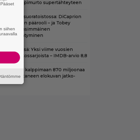
oomikon läpimurto supertähteyteen
. Pääset
e
uippuleffa suoratoistossa: DiCaprion
nsimmäinen päärooli – ja Tobey
n siihen
aguiren ensimmäinen
uraavalla
lokuvaesiintyminen
t Netflixissä: Yksi viime vuosien
arhaista rikossarjoista – IMDB-arvio 8,8
hjaaja lähti kalppimaan 870 miljoonaa
ollaria tuottaneen elokuvan jatko-
äytäntömme
sasta