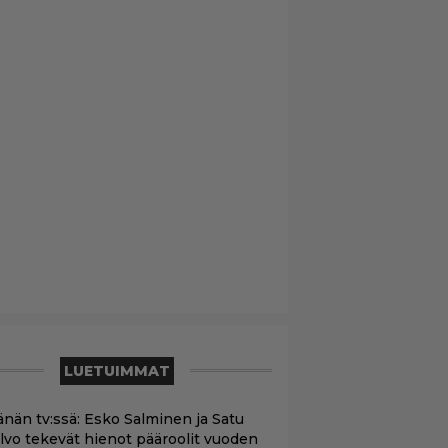
LUETUIMMAT
änän tv:ssä: Esko Salminen ja Satu
ilvo tekevät hienot pääroolit vuoden