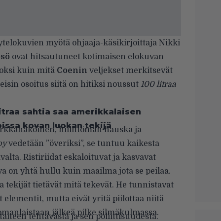
ytelokuvien myötä ohjaaja-käsikirjoittaja Nikki
ösö
ovat hitsautuneet kotimaisen elokuvan
uoksi kuin mitä
Coenin
veljekset merkitsevät
eisin osoitus siitä on hitiksi noussut
100 litraa
itraa sahtia saa amerikkalaisen
oissa kovan luokan tekijä
tarkkanäköinen, hillittömän hauska ja
by
vedetään ”överiksi”, se tuntuu kaikesta
alta. Ristiriidat eskaloituvat ja kasvavat
va on yhtä hullu kuin maailma jota se peilaa.
tekijät tietävät mitä tekevät. He tunnistavat
 elementit, mutta eivät yritä piilottaa niitä
omanlaistaan jälkeä pilke silmäkulmassa.
aiteen tehtävästä ja sen poliittisuudesta.