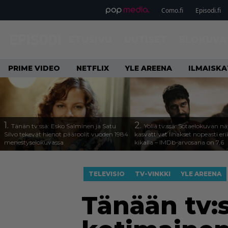
Como.fi
Episodi.fi
ETUSIVU
UUTISET
ELOKUVA
PRIME VIDEO
NETFLIX
YLE AREENA
ILMAISK
1.
2.
Tänän tv:ssä: Esko Salminen ja Satu
Yöllä tv:ssä: Sotaelokuvan näy
Silvo tekevät hienot pääroolit vuoden 1984
kasvattivat lihakset nopeasti eri
menestyselokuvassa
kikalla – IMDb-arvosana on 7,6
TELEVISIO
TV-VINKKI
YLE AREENA
Tänään tv: