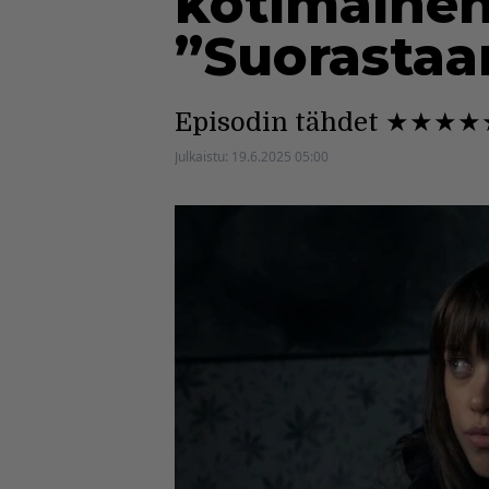
kotimainen
”Suorastaa
Episodin tähdet ★★★
Julkaistu:
19.6.2025 05:00