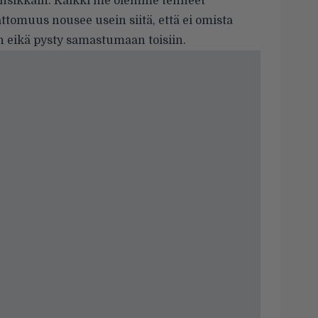
ansikkain. Kaikki me olemme tehneet
ttomuus nousee usein siitä, että ei omista
 eikä pysty samastumaan toisiin.