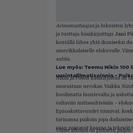
Armomurhaajan
ja lukuisten lyh
ja tuottaja-käsikirjoittaja
Jani P
kentällä lähes yhtä ikoniseksi d
amerikkalaiselle elokuvalle. Viim
sahtia.
Lue myös:
Teemu Nikin 100 l
uusintafilmatisoinnin – Puik
Nikin ja Pösön käsikirjoitus on 
suorastaan nerokas. Vaikka
Nim
huolimatta luontevalta ja uskottav
valtaviin mittasuhteisiin – eloku
Epäuskottavuudet toimivat, koska 
tarinansa paikoin jopa dadaistiset
vaan painavat kaasua ja tekevät 
Viime aikoina on puhuttu paljon t