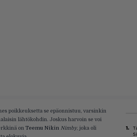
Lähes poikkeuksetta se epäonnistuu, varsinkin
laisin lähtökohdin. Joskus harvoin se voi
merkkinä on
Teemu Nikin
Nimby
, joka oli
T
S
a elokuvia.