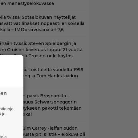
984 menestyselokuvassa
llä tv:ssä: Sotaelokuvan näyttelijät
asvattivat lihakset nopeasti erikoisella
ikalla – IMDb-arvosana on 7,6
änään tv:ssä: Steven Spielbergin ja
om Cruisen kaveruus loppui 21 vuotta
itten – Syynä Cruisen nolo käytös
änään tv:ssä: Loistoleffa vuodelta 1999
 Stephen King ja Tom Hanks laadun
akeina
sen
llan Bond on paras Brosnanilta –
amankaltaisuus Schwarzeneggerin
oimintatykitykseen pakotti tekemään
tietoja
 ja
ässärin uusiksi
lalla tv:ssä: Jim Carrey -leffan oudon
aakaa kohtausta piti siistiä – elokuva oli
toja