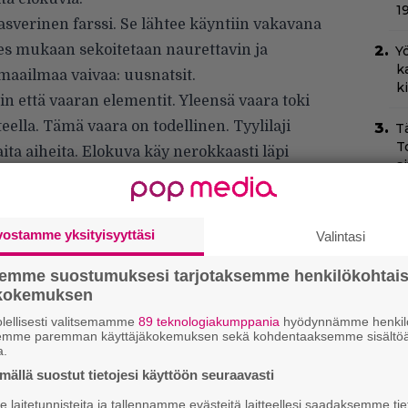
1
sverinen farssi. Se lähtee käyntiin vakavana
s mukaan sekoitetaan naurettavin ja
Yö
k
maailmaa vaivaa: uusnatsit.
k
in että vaaran elementit. Yleensä vaara toki
teella. Tämä vaara on todellinen. Tyylilaji
T
T
ita aiheita. Elokuva käy nerokkaasti läpi
s
ta omien perheenjäsenten, kansallisuuksien ja
T
–
vostamme yksityisyyttäsi
Valintasi
t
semme suostumuksesi tarjotaksemme henkilökohtai
I
ökokemuksen
s
t
lellisesti valitsemamme
89 teknologiakumppania
hyödynnämme henkilö
semme paremman käyttäjäkokemuksen sekä kohdentaaksemme sisältöä
k
a.
ällä suostut tietojesi käyttöön seuraavasti
Il
r
laitetunnisteita ja tallennamme evästeitä laitteellesi saadaksemme tie