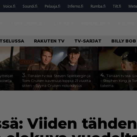
Voice.fi
Soundi.fi
Pelaaja.fi
Inferno.fi
Rumba.fi
Tilt.fi
Metel
T
TIETOVISAT
LISTAT
PODCAST
KILPA
ATSELUSSA
RAKUTEN TV
TV-SARJAT
BILLY BO
3.
4.
ttelijät
Tänään tv:ssä: Steven Spielbergin ja
Tänään tv:ssä: Lo
koisella
Tom Cruisen kaveruus loppui 21 vuotta
– Stephen King ja T
sitten – Syynä Cruisen nolo käytös
takeina
ssä: Viiden tähde