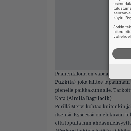
esimerkiks
tutustuma
seuraaval
käytettäv
Jotkin te
oikeutett
välilehdel
Päähenkilönä on vapaamielisenä i
Pukkila
), joka lähtee tapaamaa
pienelle paikkakunnalle. Tarkoitu
Kata (
Almila Bagriacik
).
Perillä Mervi kohtaa kuitenkin jä
itsensä. Kyseessä on elokuvan tek
että lopulta niin ahdasmielisyyt