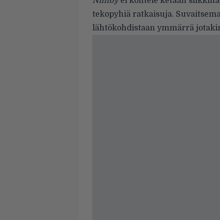
Nimby
ei kohtele ketään silkkih
tekopyhiä ratkaisuja. Suvaitsema
lähtökohdistaan ymmärrä jotakin