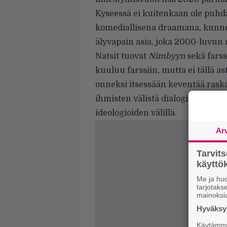
Kyseessä ei kuitenkaan ole puhda
komediallisena draamana, kunne
älyvapain asia, joka 2000-luvun 
Natsit tuovat
Nimbyyn
sekä farss
kuuluu farssiin, mutta ei tällä as
onneksi itsessään keventää raska
ihmisten välistä dialogin puutet
ideologioiden välillä.
Ar
Tarvit
käytt
Me ja huo
tarjotak
mainoksi
Hyväksym
Käytämme 