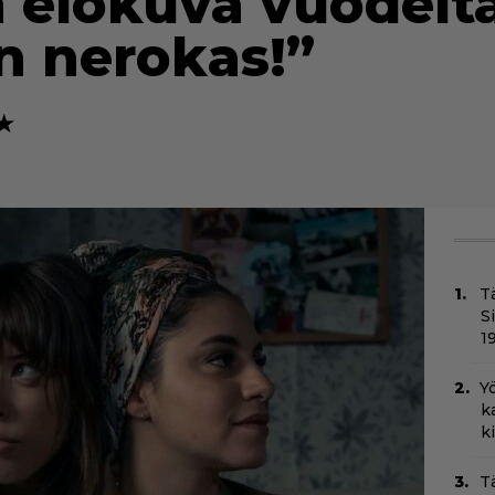
 elokuva vuodelta
n nerokas!”
★★
T
S
1
Yö
k
k
T