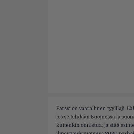
Farssi on vaarallinen tyylilaji. 
jos se tehdään Suomessa ja suoma
kuitenkin onnistua, ja siitä esi
ilmestymisvuotensa 2020 parhait