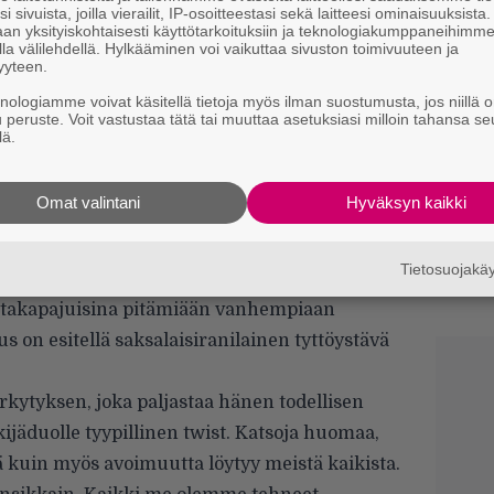
k
i sivuista, joilla vierailit, IP-osoitteestasi sekä laitteesi ominaisuuksista
an yksityiskohtaisesti käyttötarkoituksiin ja teknologiakumppaneihimm
la välilehdellä. Hylkääminen voi vaikuttaa sivuston toimivuuteen ja
H
yyteen.
e
knologiamme voivat käsitellä tietoja myös ilman suostumusta, jos niillä o
M
u peruste. Voit vastustaa tätä tai muuttaa asetuksiasi milloin tahansa se
e
lä.
Ny
p
Omat valintani
Hyväksyn kaikki
O
d
Tietosuojak
tseään pitävä helsinkiläinen Mervi (
Susanna
o
n takapajuisina pitämiään vanhempiaan
s on esitellä saksalaisiranilainen tyttöystävä
rkytyksen, joka paljastaa hänen todellisen
ijäduolle tyypillinen twist. Katsoja huomaa,
tä kuin myös avoimuutta löytyy meistä kaikista.