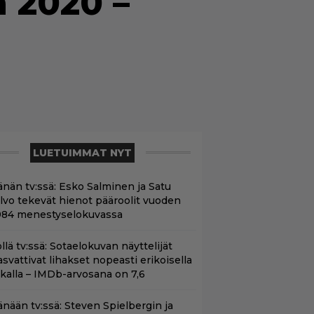
 2020 –
LUETUIMMAT NYT
änän tv:ssä: Esko Salminen ja Satu
ilvo tekevät hienot pääroolit vuoden
984 menestyselokuvassa
llä tv:ssä: Sotaelokuvan näyttelijät
asvattivat lihakset nopeasti erikoisella
ikalla – IMDb-arvosana on 7,6
änään tv:ssä: Steven Spielbergin ja