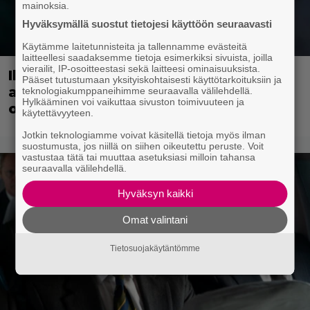
mainoksia.
Hyväksymällä suostut tietojesi käyttöön seuraavasti
Käytämme laitetunnisteita ja tallennamme evästeitä
laitteellesi saadaksemme tietoja esimerkiksi sivuista, joilla
vierailit, IP-osoitteestasi sekä laitteesi ominaisuuksista.
Illalla tv:ssä: Suomi-komediaa
Pääset tutustumaan yksityiskohtaisesti käyttötarkoituksiin ja
arvostetaan myös maailmalla – nyt ei
teknologiakumppaneihimme seuraavalla välilehdellä.
Hylkääminen voi vaikuttaa sivuston toimivuuteen ja
ole luvassa kevyt reissu!
käytettävyyteen.
Jotkin teknologiamme voivat käsitellä tietoja myös ilman
suostumusta, jos niillä on siihen oikeutettu peruste. Voit
vastustaa tätä tai muuttaa asetuksiasi milloin tahansa
seuraavalla välilehdellä.
Hyväksyn kaikki
Omat valintani
Tietosuojakäytäntömme