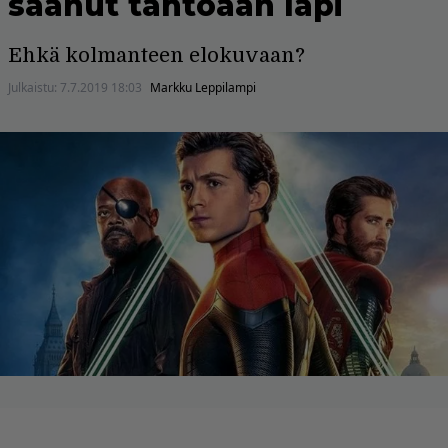
saanut tahtoaan läpi
Ehkä kolmanteen elokuvaan?
Julkaistu:
7.7.2019 18:03
Markku Leppilampi