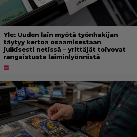
Yle: Uuden lain myötä työnhakijan
täytyy kertoa osaamisestaan
julkisesti netissä – yrittäjät toivovat
rangaistusta laiminlyönnistä