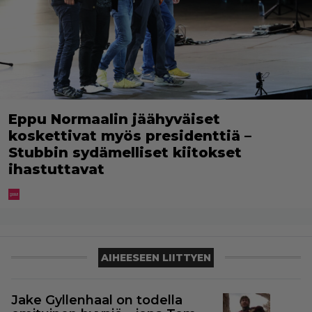
Eppu Normaalin jäähyväiset
koskettivat myös presidenttiä –
Stubbin sydämelliset kiitokset
ihastuttavat
AIHEESEEN LIITTYEN
Jake Gyllenhaal on todella