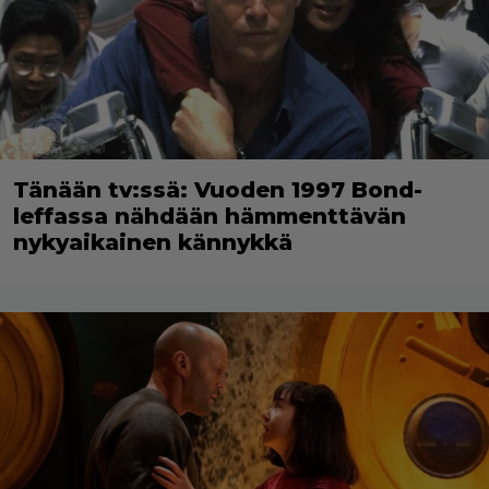
Tänään tv:ssä: Vuoden 1997 Bond-
leffassa nähdään hämmenttävän
nykyaikainen kännykkä