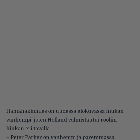
Hämähäkkimies on uudessa elokuvassa hiukan
vanhempi, joten Holland valmistautui rooliin
hiukan eri tavalla.
– Peter Parker on vanhempi ja paremmassa