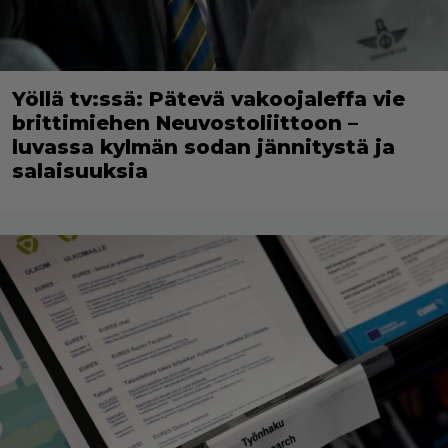
Yöllä tv:ssä: Pätevä vakoojaleffa vie
brittimiehen Neuvostoliittoon –
luvassa kylmän sodan jännitystä ja
salaisuuksia