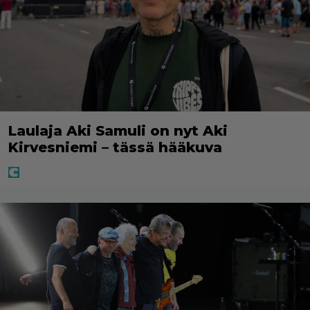
Laulaja Aki Samuli on nyt Aki
Kirvesniemi – tässä hääkuva