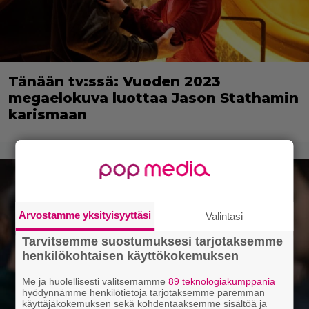
Tänään tv:ssä: Vuoden 2023
megaelokuva luottaa Jason Stathamin
karismaan
Arvostamme yksityisyyttäsi
Valintasi
Tarvitsemme suostumuksesi tarjotaksemme
henkilökohtaisen käyttökokemuksen
Me ja huolellisesti valitsemamme
89 teknologiakumppania
hyödynnämme henkilötietoja tarjotaksemme paremman
käyttäjäkokemuksen sekä kohdentaaksemme sisältöä ja