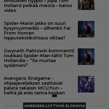
omituinen hyypiö – jopa Tom
Holland pelkää miestä – katso
video
Spider-Manin jatko on suuri
kysymysmerkki – siihenkö Far
From Homen
lopputekstikohtaus viittaa?
Gwyneth Paltrowin kommentti
loukkasi Spider-Man-tähti Tom
Hollandia – ”Se murtaa
sydämeni”
Avengers: Endgame -
ohjaajaveljekset saattavat
palata takaisin MCU:hun –
heiltä jäi eräs tarina kesken
AIHEESEEN LIITTYVIÄ ELOKUVIA