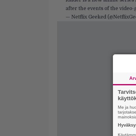
Raider is a new anime series
after the events of the video-
— Netflix Geeked (@NetflixG
Ar
Tarvit
käytt
Me ja huo
tarjotak
mainoksi
Hyväksym
Käytämme 