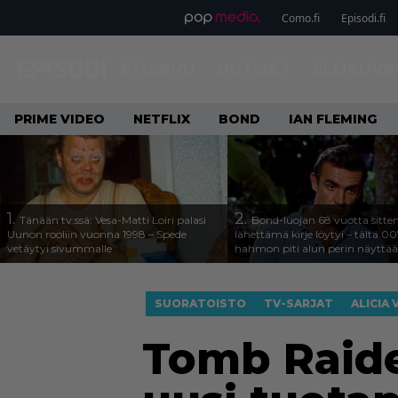
Como.fi
Episodi.fi
ETUSIVU
UUTISET
ELOKUVA
PRIME VIDEO
NETFLIX
BOND
IAN FLEMING
1.
2.
Tänään tv:ssä: Vesa-Matti Loiri palasi
Bond-luojan 68 vuotta sitte
Uunon rooliin vuonna 1998 – Spede
lähettämä kirje löytyi – tältä 00
vetäytyi sivummalle
hahmon piti alun perin näyttää
SUORATOISTO
TV-SARJAT
ALICIA
Tomb Raide