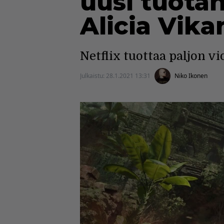
uusi tuotan
Alicia Vika
Netflix tuottaa paljon vi
Julkaistu:
28.1.2021 13:31
Niko Ikonen