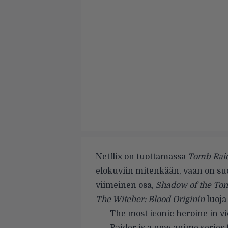
Netflix on tuottamassa
Tomb Rai
elokuviin mitenkään, vaan on suo
viimeinen osa,
Shadow of the To
The Witcher: Blood Originin
luoj
The most iconic heroine in v