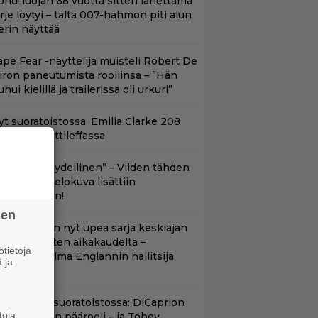
ond-luojan 68 vuotta sitten lähettämä
irje löytyi – tältä 007-hahmon piti alun
erin näyttää
ape Fear -näyttelijä muisteli Robert De
iron paneutumista rooliinsa – ”Hän
hui kielillä ja trailerissa oli urkuri”
yt suoratoistossa: Emilia Clarke 208
iljoonan hittileffassa
Lajissaan täydellinen” – Viiden tähden
cifitoimintaelokuva lisättiin
uoratoistoon!
sen
etflixissä on nyt upea sarja keskiajan
uninkaallisten aikakaudelta –
tietoja
eskiössä julma Englannin hallitsija
 ja
enrik VIII
uippuleffa suoratoistossa: DiCaprion
toja
nsimmäinen päärooli – ja Tobey