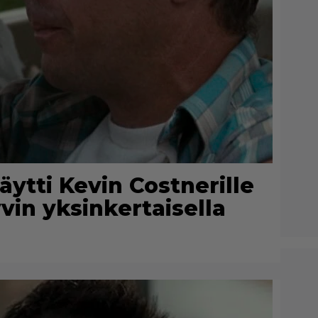
äytti Kevin Costnerille
vin yksinkertaisella