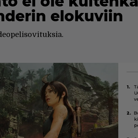
to ei ole kuitenk
nderin elokuviin
deopelisovituksia.
Tä
U
v
B
k
p