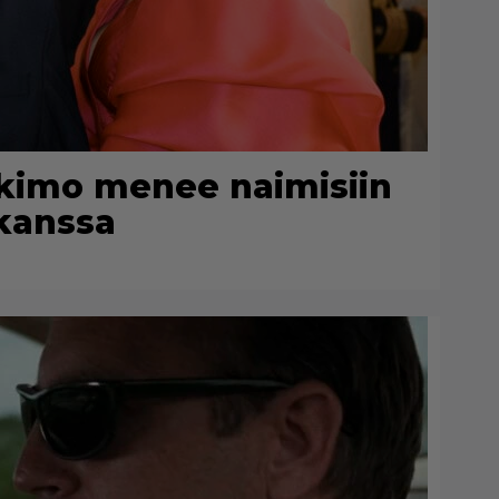
rkimo menee naimisiin
 kanssa