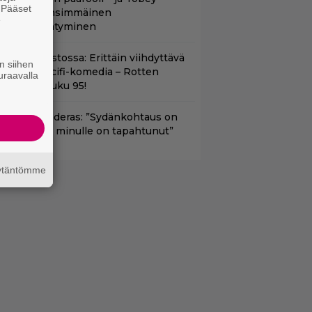
. Pääset
aguiren ensimmäinen
e
lokuvaesiintyminen
t suoratoistossa: Erittäin viihdyttävä
n siihen
a kehuttu scifi-komedia – Rotten
uraavalla
omatoes -luku 95!
ntonio Banderas: ”Sydänkohtaus on
arasta mitä minulle on tapahtunut”
äytäntömme