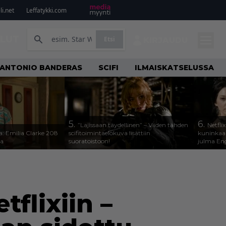
i.net
Leffatykki.com
ILUT
Etsi
KIRJAUDU
ANTONIO BANDERAS
SCIFI
ILMAISKATSELUSSA
5.
6.
”Lajissaan täydellinen” – Viiden tähden
Netfli
a: Emilia Clarke 208
scifitoimintaelokuva lisättiin
kuninkaal
sa
suoratoistoon!
julma Engl
flixiin –