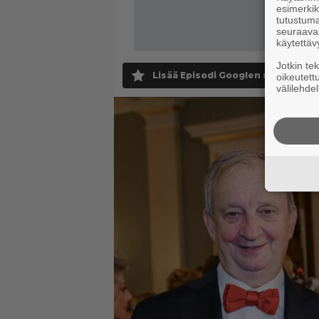
esimerkiks
tutustuma
seuraaval
käytettäv
Jotkin te
Lisää Episodi Googlen suosituksi 
oikeutett
välilehdel