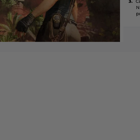
C
N
pu