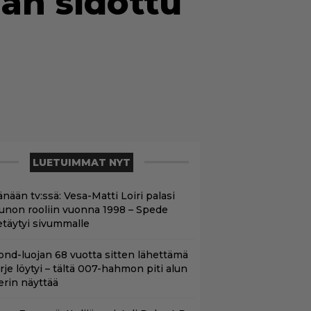
aan sidottu
LUETUIMMAT NYT
nään tv:ssä: Vesa-Matti Loiri palasi
unon rooliin vuonna 1998 – Spede
etäytyi sivummalle
ond-luojan 68 vuotta sitten lähettämä
irje löytyi – tältä 007-hahmon piti alun
erin näyttää