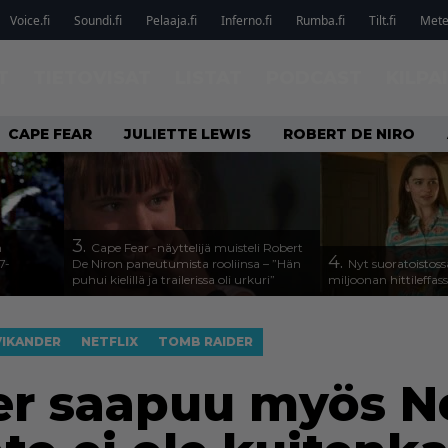
Voice.fi
Soundi.fi
Pelaaja.fi
Inferno.fi
Rumba.fi
Tilt.fi
Metel
T
TIETOVISAT
LISTAT
PODCAST
KILPA
CAPE FEAR
JULIETTE LEWIS
ROBERT DE NIRO
3.
n
Cape Fear -näyttelijä muisteli Robert
4.
7-
De Niron paneutumista rooliinsa – ”Hän
Nyt suoratoistoss
puhui kielillä ja trailerissa oli urkuri”
miljoonan hittileffas
 VIKANDER
NETFLIX
TOMB RAIDER
r saapuu myös Net