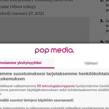
 from
@Legendary
following Lara Croft
B
k
game reboot trilogy.
p
eeked)
January 27, 2021
C
N
pu
N
m
”
s
vostamme yksityisyyttäsi
Valintasi
s
semme suostumuksesi tarjotaksemme henkilökohtai
N
ökokemuksen
k
lellisesti valitsemamme
89 teknologiakumppania
hyödynnämme henkilö
k
semme paremman käyttäjäkokemuksen sekä kohdentaaksemme sisältöä
H
a.
ällä suostut tietojesi käyttöön seuraavasti
H
laitetunnisteita ja tallennamme evästeitä laitteellesi saadaksemme tie
e