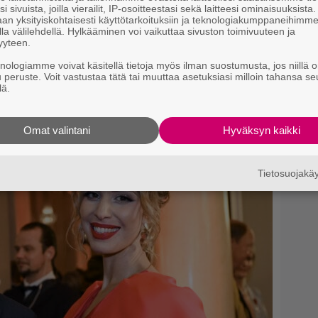
i sivuista, joilla vierailit, IP-osoitteestasi sekä laitteesi ominaisuuksista
M
an yksityiskohtaisesti käyttötarkoituksiin ja teknologiakumppaneihimm
e
la välilehdellä. Hylkääminen voi vaikuttaa sivuston toimivuuteen ja
yyteen.
Ny
knologiamme voivat käsitellä tietoja myös ilman suostumusta, jos niillä o
j
lähteeksi
u peruste. Voit vastustaa tätä tai muuttaa asetuksiasi milloin tahansa se
T
lä.
A
Omat valintani
Hyväksyn kaikki
p
Tietosuojak