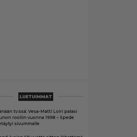
LUETUIMMAT
nään tv:ssä: Vesa-Matti Loiri palasi
unon rooliin vuonna 1998 – Spede
etäytyi sivummalle