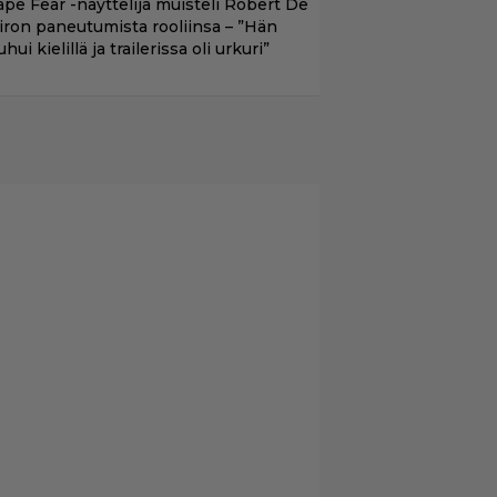
ape Fear -näyttelijä muisteli Robert De
iron paneutumista rooliinsa – ”Hän
hui kielillä ja trailerissa oli urkuri”