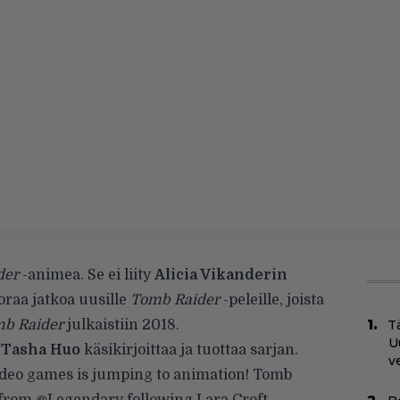
der
-animea. Se ei liity
Alicia Vikanderin
raa jatkoa uusille
Tomb Raider
-peleille, joista
mb Raider
julkaistiin 2018.
Tä
U
a
Tasha Huo
käsikirjoittaa ja tuottaa sarjan.
v
ideo games is jumping to animation! Tomb