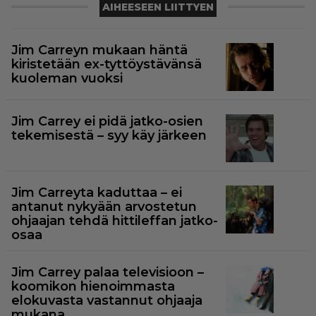
AIHEESEEN LIITTYEN
Jim Carreyn mukaan häntä
kiristetään ex-tyttöystävänsä
kuoleman vuoksi
Jim Carrey ei pidä jatko-osien
tekemisestä – syy käy järkeen
Jim Carreyta kaduttaa – ei
antanut nykyään arvostetun
ohjaajan tehdä hittileffan jatko-
osaa
Jim Carrey palaa televisioon –
koomikon hienoimmasta
elokuvasta vastannut ohjaaja
mukana