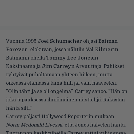
Vuonna 1995
Joel Schumacher
ohjasi
Batman
Forever
-elokuvan, jossa nähtiin
Val Kilmerin
Batmanin ohella
Tommy Lee Jonesin
Kaksinaama ja
Jim Carreyn
Arvuuttaja. Pahikset
ryhtyivät puhaltamaan yhteen hiileen, mutta
oikeassa elämässä tämä hiili jäi vain haaveeksi.
”Olin tähti ja se oli ongelma”, Carrey sanoo. ”Hän on
joka tapauksessa ilmiömäinen näyttelijä. Rakastan
häntä silti.”
Carrey paljasti
Hollywood Reporterin
mukaan
Norm Mcdonald Livessä
, että Jones halveksi häntä.
Tuotannon keskivaiheilla Carrey sattui vahingossa