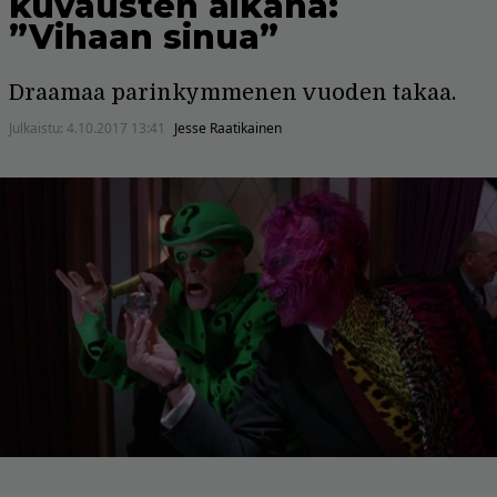
kuvausten aikana:
”Vihaan sinua”
Draamaa parinkymmenen vuoden takaa.
Julkaistu:
4.10.2017 13:41
Jesse Raatikainen