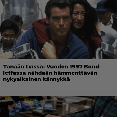
Tänään tv:ssä: Vuoden 1997 Bond-
leffassa nähdään hämmenttävän
nykyaikainen kännykkä