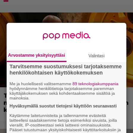
Arvostamme yksityisyyttäsi
Valintasi
Tarvitsemme suostumuksesi tarjotaksemme
henkilökohtaisen käyttökokemuksen
Me ja huolellisesti valitsemamme
89 teknologiakumppania
hyödynnämme henkilötietoja tarjotaksemme paremman
käyttäjäkokemuksen sekä kohdentaaksemme sisältöä ja
Tänään tv:ssä: Vuoden 2023
mainoksia.
megaelokuva luottaa Jason Stathamin
Hyväksymällä suostut tietojesi käyttöön seuraavasti
karismaan
Käytämme laitetunnisteita ja tallennamme evästeitä
laitteellesi saadaksemme tietoja esimerkiksi sivuista, joilla
vierailit, IP-osoitteestasi sekä laitteesi ominaisuuksista.
Pääset tutustumaan yksityiskohtaisesti käyttötarkoituksiin ja