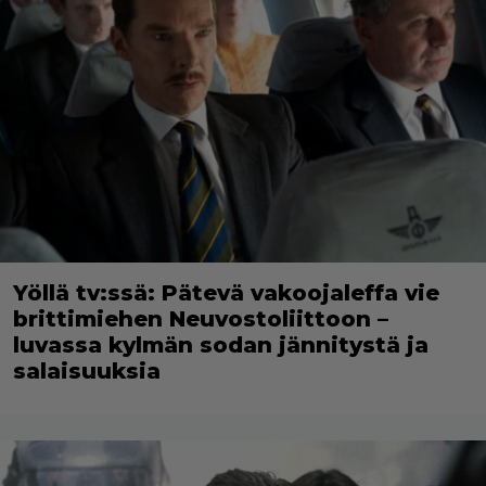
Yöllä tv:ssä: Pätevä vakoojaleffa vie
brittimiehen Neuvostoliittoon –
luvassa kylmän sodan jännitystä ja
salaisuuksia