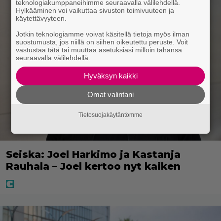
teknologiakumppaneihimme seuraavalla välilehdellä.
Hylkääminen voi vaikuttaa sivuston toimivuuteen ja
käytettävyyteen.
Jotkin teknologiamme voivat käsitellä tietoja myös ilman
suostumusta, jos niillä on siihen oikeutettu peruste. Voit
vastustaa tätä tai muuttaa asetuksiasi milloin tahansa
seuraavalla välilehdellä.
Hyväksyn kaikki
Omat valintani
Tietosuojakäytäntömme
Seiska: Joel Harkimo ja Kastanja
Rauhala – Joel kertoo nyt kaiken