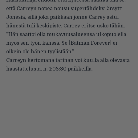
Haastattelija ehdotti, että kyseessä saattaa olla se,
että Carreyn nopea nousu supertähdeksi ärsytti
Jonesia, sillä joka paikkaan jonne Carrey astui
hänestä tuli keskipiste. Carrey ei itse usko tähän.
”Hän saattoi olla mukavuusalueensa ulkopuolella
myös sen työn kanssa. Se [Batman Forever] ei
oikein ole hänen tyylistään.”
Carreyn kertomana tarinan voi kuulla alla olevasta
haastattelusta, n. 1:08:30 paikkeilla.