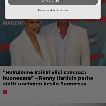
Omat valintani
Tietosuojakäytäntömme
”Nukuimme kaikki viisi samassa
huoneessa” – Renny Harlinin perhe
vietti unelmien kesän Suomessa