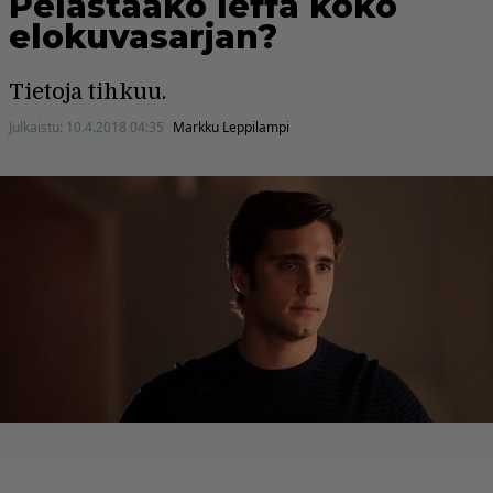
Pelastaako leffa koko
elokuvasarjan?
Tietoja tihkuu.
Julkaistu:
10.4.2018 04:35
Markku Leppilampi