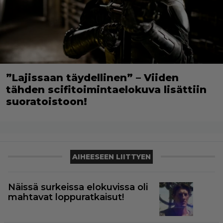
”Lajissaan täydellinen” – Viiden
tähden scifitoimintaelokuva lisättiin
suoratoistoon!
AIHEESEEN LIITTYEN
Näissä surkeissa elokuvissa oli
mahtavat loppuratkaisut!