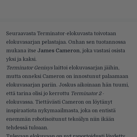
Seuraavasta Terminator-elokuvasta toivotaan
elokuvasarjan pelastajaa. Onhan sen tuotannossa
mukana itse
James Cameron
, joka vastasi osista
yksi ja kaksi.
Terminator Genisys
laittoi elokuvasarjan jäihin,
mutta onneksi Cameron on innostunut palaamaan
elokuvasarjan pariin. Joskus aikoinaan hän tuumi,
että tarina olisi jo kerrottu
Terminator 2
-
elokuvassa. Tiettävästi Cameron on löytänyt
inspiraatiota nykymaailmasta, joka on entistä
enemmän robotisoitunut tekoälyn niin ikään
tehdessä tuloaan.
Tulevaan elokuvaan on nyt raportoidusti löydetty