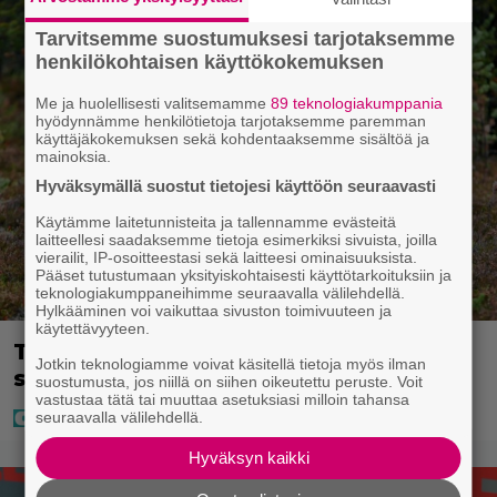
Tarvitsemme suostumuksesi tarjotaksemme
henkilökohtaisen käyttökokemuksen
Me ja huolellisesti valitsemamme
89 teknologiakumppania
hyödynnämme henkilötietoja tarjotaksemme paremman
käyttäjäkokemuksen sekä kohdentaaksemme sisältöä ja
mainoksia.
Hyväksymällä suostut tietojesi käyttöön seuraavasti
Käytämme laitetunnisteita ja tallennamme evästeitä
laitteellesi saadaksemme tietoja esimerkiksi sivuista, joilla
vierailit, IP-osoitteestasi sekä laitteesi ominaisuuksista.
Pääset tutustumaan yksityiskohtaisesti käyttötarkoituksiin ja
teknologiakumppaneihimme seuraavalla välilehdellä.
Hylkääminen voi vaikuttaa sivuston toimivuuteen ja
käytettävyyteen.
Tarja bongasi poron – mitä ihmettä
Jotkin teknologiamme voivat käsitellä tietoja myös ilman
sillä oli sarvissaan?
suostumusta, jos niillä on siihen oikeutettu peruste. Voit
vastustaa tätä tai muuttaa asetuksiasi milloin tahansa
seuraavalla välilehdellä.
Hyväksyn kaikki