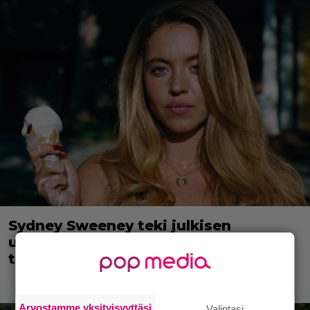
Sydney Sweeney teki julkisen
ulostulon – syynä 3238 hehtaaria
tuhonneet metsäpalot
Arvostamme yksityisyyttäsi
Valintasi