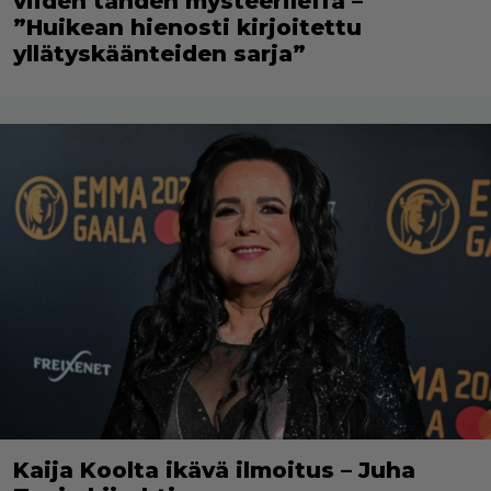
viiden tähden mysteerileffa –
”Huikean hienosti kirjoitettu
yllätyskäänteiden sarja”
Kaija Koolta ikävä ilmoitus – Juha