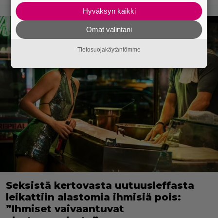
Hyväksyn kaikki
Omat valintani
Tietosuojakäytäntömme
Seksistä kertovasta uutuusleffasta
leikattiin alastomia ihmisiä pois:
”Ihmiset vaivaantuvat