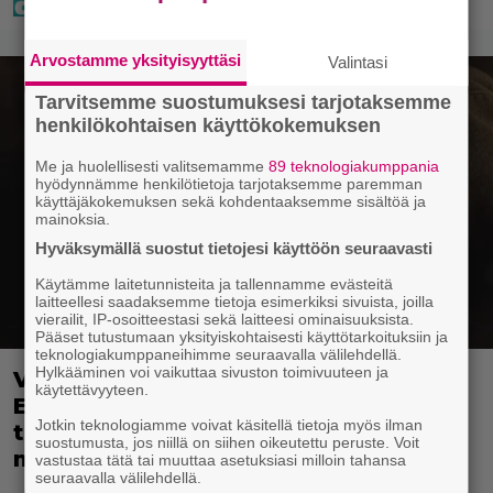
Arvostamme yksityisyyttäsi
Valintasi
Tarvitsemme suostumuksesi tarjotaksemme
henkilökohtaisen käyttökokemuksen
Me ja huolellisesti valitsemamme
89 teknologiakumppania
hyödynnämme henkilötietoja tarjotaksemme paremman
käyttäjäkokemuksen sekä kohdentaaksemme sisältöä ja
mainoksia.
Hyväksymällä suostut tietojesi käyttöön seuraavasti
Käytämme laitetunnisteita ja tallennamme evästeitä
laitteellesi saadaksemme tietoja esimerkiksi sivuista, joilla
vierailit, IP-osoitteestasi sekä laitteesi ominaisuuksista.
Pääset tutustumaan yksityiskohtaisesti käyttötarkoituksiin ja
teknologiakumppaneihimme seuraavalla välilehdellä.
Hylkääminen voi vaikuttaa sivuston toimivuuteen ja
Veteraaninäyttelijä ylisti Robert
käytettävyyteen.
Eggersin tulevan elokuvan maasta
Jotkin teknologiamme voivat käsitellä tietoja myös ilman
taivaisiin – ”kuin toisesta
suostumusta, jos niillä on siihen oikeutettu peruste. Voit
maailmasta”
vastustaa tätä tai muuttaa asetuksiasi milloin tahansa
seuraavalla välilehdellä.