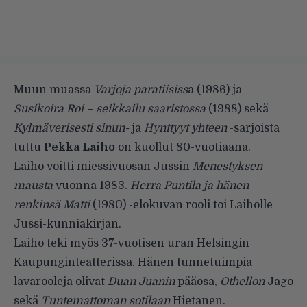
Muun muassa
Varjoja paratiisiss
a (1986) ja
Susikoira Roi – seikkailu saaristossa
(1988) sekä
Kylmäverisesti sinun-
ja
Hynttyyt yhteen
-sarjoista
tuttu
Pekka Laiho
on kuollut 80-vuotiaana.
Laiho voitti miessivuosan Jussin
Menestyksen
mausta
vuonna 1983.
Herra Puntila ja hänen
renkinsä Matti
(1980) -elokuvan rooli toi Laiholle
Jussi-kunniakirjan.
Laiho teki myös 37-vuotisen uran Helsingin
Kaupunginteatterissa. Hänen tunnetuimpia
lavarooleja olivat
Duan Juanin
pääosa,
Othellon
Jago
sekä
Tuntemattoman sotilaan
Hietanen.