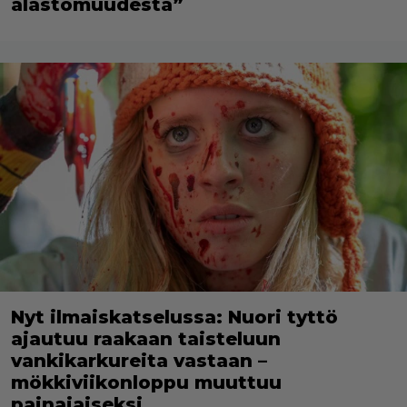
alastomuudesta”
Nyt ilmaiskatselussa: Nuori tyttö
ajautuu raakaan taisteluun
vankikarkureita vastaan –
mökkiviikonloppu muuttuu
painajaiseksi