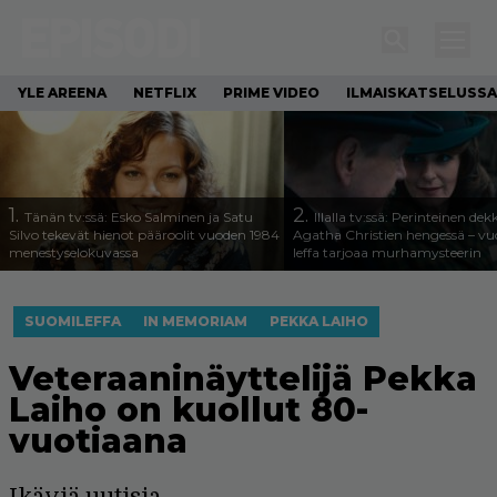
YLE AREENA
NETFLIX
PRIME VIDEO
ILMAISKATSELUSSA
1.
2.
Tänän tv:ssä: Esko Salminen ja Satu
Illalla tv:ssä: Perinteinen dek
Silvo tekevät hienot pääroolit vuoden 1984
Agatha Christien hengessä – v
menestyselokuvassa
leffa tarjoaa murhamysteerin
SUOMILEFFA
IN MEMORIAM
PEKKA LAIHO
Veteraaninäyttelijä Pekka
Laiho on kuollut 80-
vuotiaana
Ikäviä uutisia.