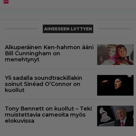
AIHEESEEN LIITTYEN
Alkuperäinen Ken-hahmon ääni
Bill Cunningham on
menehtynyt
Yli sadalla soundtrackillakin
soinut Sinéad O’Connor on
kuollut
Tony Bennett on kuollut – Teki
muistettavia cameoita myös
elokuvissa