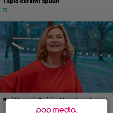
Tapio kiirehti apuun
Sari Havas julkaisi rakkaastaan kuvan
– ”Seikkailukumppanini”