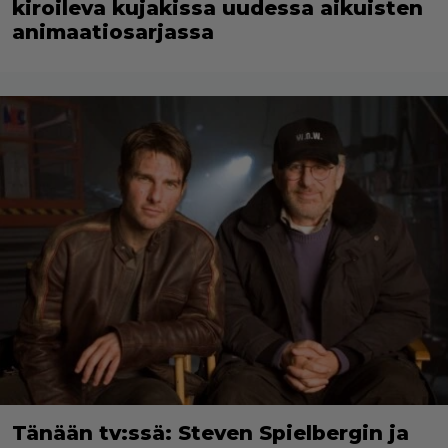
kiroileva kujakissa uudessa aikuisten
animaatiosarjassa
Tänään tv:ssä: Steven Spielbergin ja