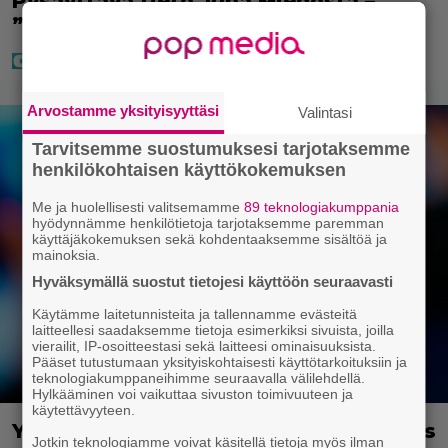
Pysäyttävä tieto Juha Miedosta –
”Onko tämä oikein?”
Arvostamme yksityisyyttäsi
Valintasi
Tarvitsemme suostumuksesi tarjotaksemme
henkilökohtaisen käyttökokemuksen
Me ja huolellisesti valitsemamme
89 teknologiakumppania
hyödynnämme henkilötietoja tarjotaksemme paremman
käyttäjäkokemuksen sekä kohdentaaksemme sisältöä ja
mainoksia.
Hyväksymällä suostut tietojesi käyttöön seuraavasti
Käytämme laitetunnisteita ja tallennamme evästeitä
laitteellesi saadaksemme tietoja esimerkiksi sivuista, joilla
vierailit, IP-osoitteestasi sekä laitteesi ominaisuuksista.
Pääset tutustumaan yksityiskohtaisesti käyttötarkoituksiin ja
teknologiakumppaneihimme seuraavalla välilehdellä.
Hylkääminen voi vaikuttaa sivuston toimivuuteen ja
käytettävyyteen.
Yli 300 vuotta vanha maailmanennätys
Jotkin teknologiamme voivat käsitellä tietoja myös ilman