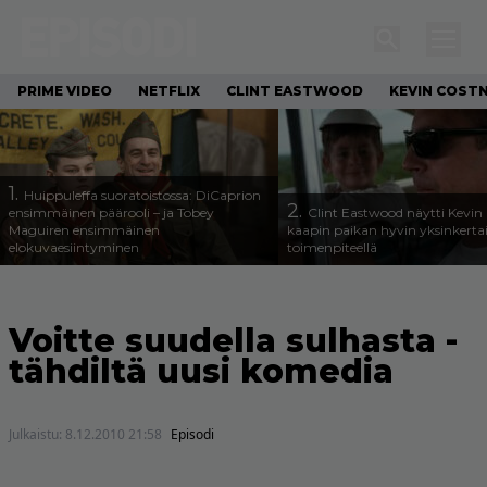
PRIME VIDEO
NETFLIX
CLINT EASTWOOD
KEVIN COST
1.
Huippuleffa suoratoistossa: DiCaprion
2.
ensimmäinen päärooli – ja Tobey
Clint Eastwood näytti Kevin 
Maguiren ensimmäinen
kaapin paikan hyvin yksinkertai
elokuvaesiintyminen
toimenpiteellä
Voitte suudella sulhasta -
tähdiltä uusi komedia
Julkaistu:
8.12.2010 21:58
Episodi