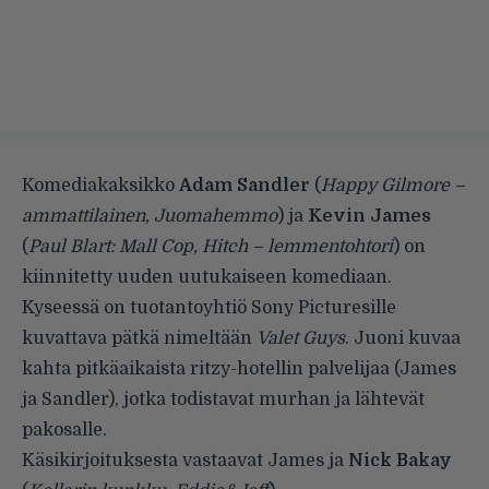
Komediakaksikko
Adam Sandler
(
Happy Gilmore –
ammattilainen, Juomahemmo
) ja
Kevin James
(
Paul Blart: Mall Cop, Hitch – lemmentohtori
) on
kiinnitetty uuden uutukaiseen komediaan.
Kyseessä on tuotantoyhtiö Sony Picturesille
kuvattava pätkä nimeltään
Valet Guys
. Juoni kuvaa
kahta pitkäaikaista ritzy-hotellin palvelijaa (James
ja Sandler), jotka todistavat murhan ja lähtevät
pakosalle.
Käsikirjoituksesta vastaavat James ja
Nick Bakay