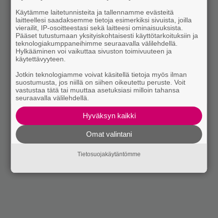
Käytämme laitetunnisteita ja tallennamme evästeitä
laitteellesi saadaksemme tietoja esimerkiksi sivuista, joilla
vierailit, IP-osoitteestasi sekä laitteesi ominaisuuksista.
Pääset tutustumaan yksityiskohtaisesti käyttötarkoituksiin ja
teknologiakumppaneihimme seuraavalla välilehdellä.
Hylkääminen voi vaikuttaa sivuston toimivuuteen ja
käytettävyyteen.
Jotkin teknologiamme voivat käsitellä tietoja myös ilman
suostumusta, jos niillä on siihen oikeutettu peruste. Voit
vastustaa tätä tai muuttaa asetuksiasi milloin tahansa
seuraavalla välilehdellä.
Hyväksyn kaikki
Omat valintani
Tietosuojakäytäntömme