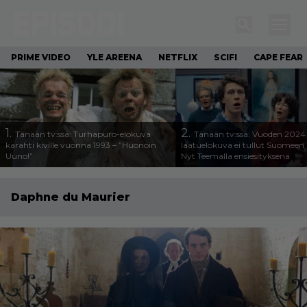
PRIME VIDEO
YLE AREENA
NETFLIX
SCIFI
CAPE FEAR
1.
2.
Tänään tv:ssä: Turhapuro-elokuva
Tänään tv:ssä: Vuoden 2024
karahti kiville vuonna 1993 – ”Huonoin
laatuelokuva ei tullut Suomeen 
Uuno!”
Nyt Teemalla ensiesityksenä
Daphne du Maurier