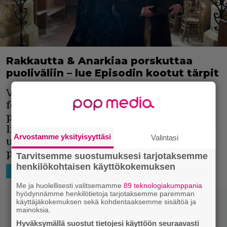
Rakkautta & Anarkiaa porskuttaa
puoliväliin – lue Episodin kootut tärpit
Vuoden 2017 Rakkautta & Anarkiaa -
festivaali saavuttaa keskiviikkona 20.9.
puolivälinsä. Sen kunniaksi koostimme
listan Episodin toimituksen näkemistä
Arvostamme yksityisyyttäsi
Valintasi
uusista ja jo aikaisemmin esitetyistä
päivän tärpeistä.
Tarvitsemme suostumuksesi tarjotaksemme
henkilökohtaisen käyttökokemuksen
19.9.2017 18:27
Jouni Vikman
TAPAHTUMAT
Me ja huolellisesti valitsemamme
89 teknologiakumppania
hyödynnämme henkilötietoja tarjotaksemme paremman
käyttäjäkokemuksen sekä kohdentaaksemme sisältöä ja
mainoksia.
Hyväksymällä suostut tietojesi käyttöön seuraavasti