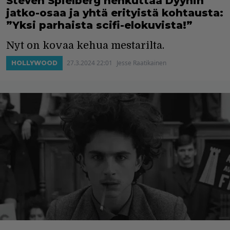
Steven Spielberg hehkuttaa Dyynin
jatko-osaa ja yhtä erityistä kohtausta:
”Yksi parhaista scifi-elokuvista!”
Nyt on kovaa kehua mestarilta.
27.3.2024 22:01
Jesse Raatikainen
HOLLYWOOD