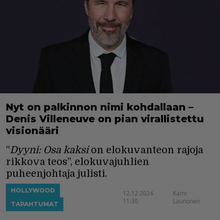
Nyt on palkinnon nimi kohdallaan –
Denis Villeneuve on pian virallistettu
visionääri
”
Dyyni: Osa kaksi
on elokuvanteon rajoja
rikkova teos”, elokuvajuhlien
puheenjohtaja julisti.
HOLLYWOOD
12.12.2024
Kami
11:30
Launonen
TAPAHTUMAT