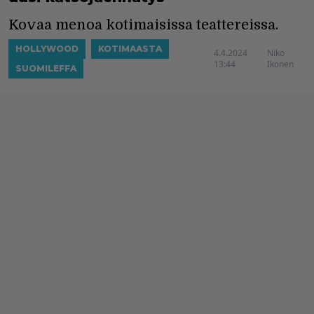
Kovaa menoa kotimaisissa teattereissa.
HOLLYWOOD
KOTIMAASTA
4.4.2024
Niko
13:44
Ikonen
SUOMILEFFA