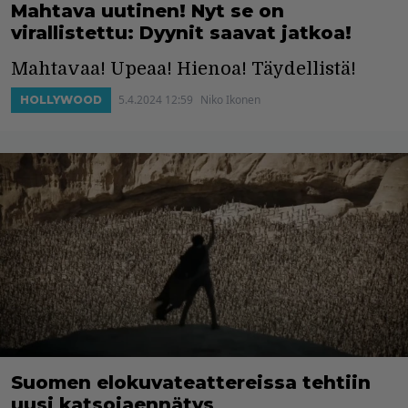
Mahtava uutinen! Nyt se on
virallistettu: Dyynit saavat jatkoa!
Mahtavaa! Upeaa! Hienoa! Täydellistä!
5.4.2024 12:59
Niko Ikonen
HOLLYWOOD
Suomen elokuvateattereissa tehtiin
uusi katsojaennätys