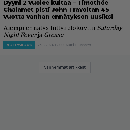
Dyyni 2 vuolee kultaa – Timothée
Chalamet pisti John Travoltan 45
vuotta vanhan ennätyksen uusiksi
Aiempi ennätys liittyi elokuviin
Saturday
Night Fever
ja
Grease
.
25.3.2024 12:00
Kami Launonen
HOLLYWOOD
Artikkelien
Vanhemmat artikkelit
selaus