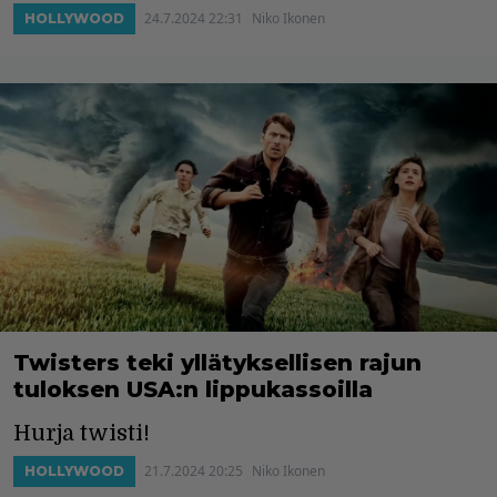
24.7.2024 22:31
Niko Ikonen
HOLLYWOOD
Twisters teki yllätyksellisen rajun
tuloksen USA:n lippukassoilla
Hurja twisti!
21.7.2024 20:25
Niko Ikonen
HOLLYWOOD