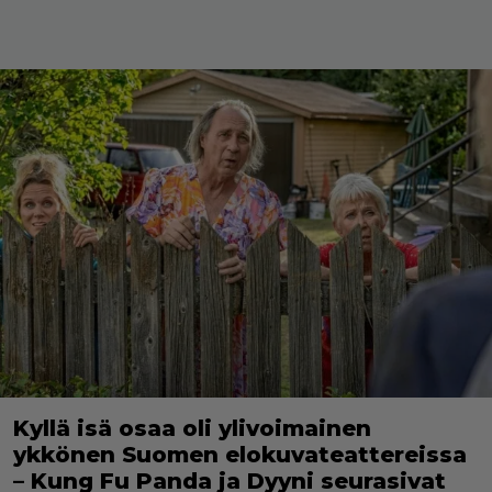
Kyllä isä osaa oli ylivoimainen
ykkönen Suomen elokuvateattereissa
– Kung Fu Panda ja Dyyni seurasivat