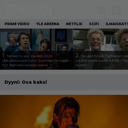
PRIME VIDEO
YLE AREENA
NETFLIX
SCIFI
ILMAISKAT
1.
2.
Tänään tv:ssä: Vuoden 2024
Tänään tv:ssä: Turhapuro-e
laatuelokuva ei tullut Suomeen lainkaan –
karahti kiville vuonna 1993 – ”
Nyt Teemalla ensiesityksenä
Uuno!”
Dyyni: Osa kaksi