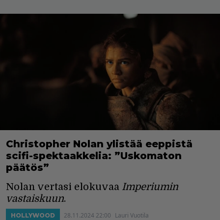
Christopher Nolan ylistää eeppistä
scifi-spektaakkelia: ”Uskomaton
päätös”
Nolan vertasi elokuvaa
Imperiumin
vastaiskuun
.
28.11.2024 22:00
Lauri Vuotila
HOLLYWOOD