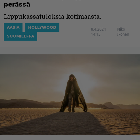
perässä
Lippukassatuloksia kotimaasta.
AASIA
HOLLYWOOD
8.4.2024
Niko
14:13
Ikonen
SUOMILEFFA