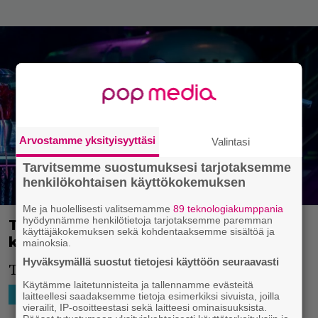
Arvostamme yksityisyyttäsi
Valintasi
Tarvitsemme suostumuksesi tarjotaksemme
henkilökohtaisen käyttökokemuksen
Me ja huolellisesti valitsemamme
89 teknologiakumppania
hyödynnämme henkilötietoja tarjotaksemme paremman
Tuleeko Bad Boys: Ride or Diesta
käyttäjäkokemuksen sekä kohdentaaksemme sisältöä ja
kesän ensimmäinen lippukassahitti?
mainoksia.
Hyväksymällä suostut tietojesi käyttöön seuraavasti
Tätä elokuvateatterit ovat kaivanneet.
Käytämme laitetunnisteita ja tallennamme evästeitä
8.6.2024 18:57
Niko Ikonen
HOLLYWOOD
MAAILMALTA
laitteellesi saadaksemme tietoja esimerkiksi sivuista, joilla
vierailit, IP-osoitteestasi sekä laitteesi ominaisuuksista.