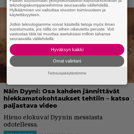
Pääset tutustumaan yksityiskohtaisesti käyttötarkoituksiin ja
teknologiakumppaneihimme seuraavalla välilehdellä.
Hylkääminen voi vaikuttaa sivuston toimivuuteen ja
käytettävyyteen.
Jotkin teknologiamme voivat käsitellä tietoja myös ilman
suostumusta, jos niillä on siihen oikeutettu peruste. Voit
vastustaa tätä tai muuttaa asetuksiasi milloin tahansa
seuraavalla välilehdellä.
Hyväksyn kaikki
Omat valintani
Tietosuojakäytäntömme
Näin Dyyni: Osa kahden jännittävät
hiekkamatokohtaukset tehtiin – katso
paljastava video
Hieno elokuva! Dyynin messiasta
odotellessa.