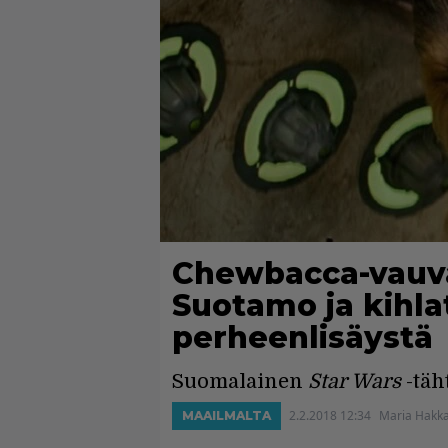
Chewbacca-vauva
Suotamo ja kihla
perheenlisäystä
Suomalainen
Star Wars
-täht
2.2.2018 12:34
Maria Hakka
MAAILMALTA