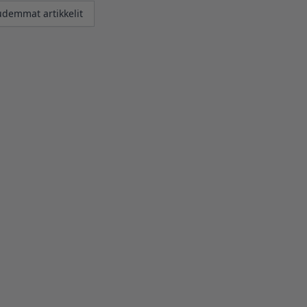
kkelien
demmat artikkelit
us