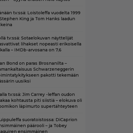
änään tv:ssä: Loistoleffa vuodelta 1999
 Stephen King ja Tom Hanks laadun
akeina
llä tv:ssä: Sotaelokuvan näyttelijät
asvattivat lihakset nopeasti erikoisella
ikalla – IMDb-arvosana on 7,6
llan Bond on paras Brosnanilta –
amankaltaisuus Schwarzeneggerin
oimintatykitykseen pakotti tekemään
ässärin uusiksi
lalla tv:ssä: Jim Carrey -leffan oudon
aakaa kohtausta piti siistiä – elokuva oli
oomikon läpimurto supertähteyteen
uippuleffa suoratoistossa: DiCaprion
nsimmäinen päärooli – ja Tobey
aguiren ensimmäinen