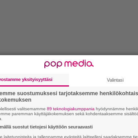
vostamme yksityisyyttäsi
Valintasi
semme suostumuksesi tarjotaksemme henkilökohtai
ökokemuksen
lellisesti valitsemamme
89 teknologiakumppania
hyödynnämme henkilö
semme paremman käyttäjäkokemuksen sekä kohdentaaksemme sisältöä
a.
ällä suostut tietojesi käyttöön seuraavasti
laitetunnisteita ja tallennamme evästeitä laitteellesi saadaksemme tie