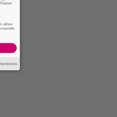
. Pääset
e
n siihen
uraavalla
äytäntömme