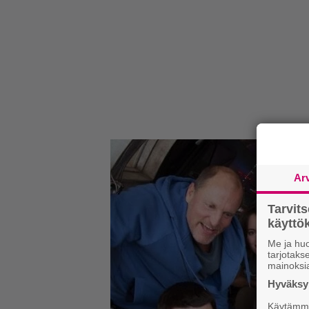
Ar
Tarvit
käytt
Me ja huo
tarjotak
mainoksi
Hyväksym
Käytämme 