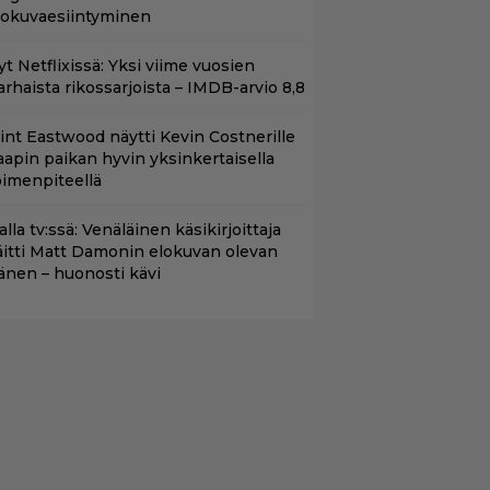
lokuvaesiintyminen
t Netflixissä: Yksi viime vuosien
arhaista rikossarjoista – IMDB-arvio 8,8
lint Eastwood näytti Kevin Costnerille
aapin paikan hyvin yksinkertaisella
oimenpiteellä
lalla tv:ssä: Venäläinen käsikirjoittaja
äitti Matt Damonin elokuvan olevan
änen – huonosti kävi