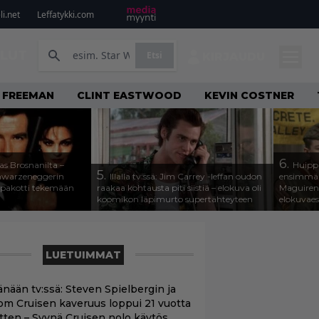
i.net
Leffatykki.com
ILUT
Etsi
KIRJAUDU
 FREEMAN
CLINT EASTWOOD
KEVIN COSTNER
6.
as Brosnanilta –
Huippu
5.
hwarzeneggerin
Illalla tv:ssä: Jim Carrey -leffan oudon
ensimmäin
 pakotti tekemään
raakaa kohtausta piti siistiä – elokuva oli
Maguiren
koomikon läpimurto supertähteyteen
elokuvae
LUETUIMMAT
änään tv:ssä: Steven Spielbergin ja
om Cruisen kaveruus loppui 21 vuotta
itten – Syynä Cruisen nolo käytös