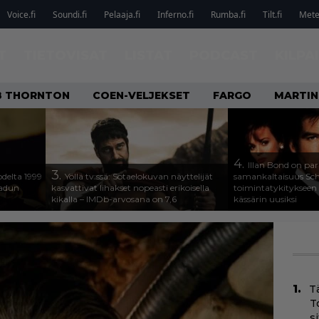
Voice.fi
Soundi.fi
Pelaaja.fi
Inferno.fi
Rumba.fi
Tilt.fi
Metel
T
TIETOVISAT
LISTAT
PODCAST
KILPA
OB THORNTON
COEN-VELJEKSET
FARGO
MARTIN
4.
Illan Bond on par
3.
odelta 1999
Yöllä tv:ssä: Sotaelokuvan näyttelijät
samankaltaisuus Sc
aadun
kasvattivat lihakset nopeasti erikoisella
toimintatykitykseen
kikalla – IMDb-arvosana on 7,6
kässärin uusiksi
T
T
s