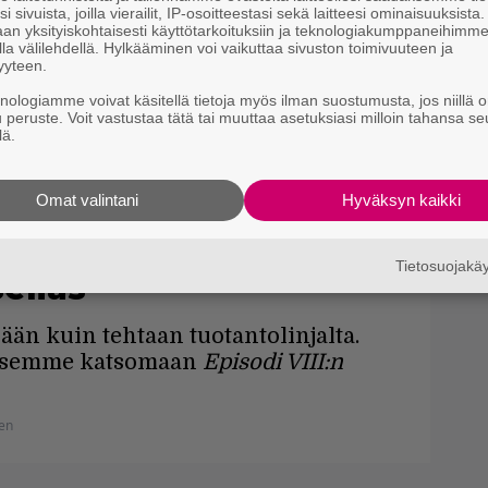
i sivuista, joilla vierailit, IP-osoitteestasi sekä laitteesi ominaisuuksista
an yksityiskohtaisesti käyttötarkoituksiin ja teknologiakumppaneihimm
la välilehdellä. Hylkääminen voi vaikuttaa sivuston toimivuuteen ja
yyteen.
knologiamme voivat käsitellä tietoja myös ilman suostumusta, jos niillä o
u peruste. Voit vastustaa tätä tai muuttaa asetuksiasi milloin tahansa se
lä.
Omat valintani
Hyväksyn kaikki
effa sai nimensä, eikä
Tietosuojak
eliäs
yään kuin tehtaan tuotantolinjalta.
ääsemme katsomaan
Episodi VIII:n
en