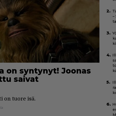
T
–
t
Yö
k
k
I
s
t
 on syntynyt! Joonas
k
ttu saivat
Il
r
k
i on tuore isä.
H
la
e
M