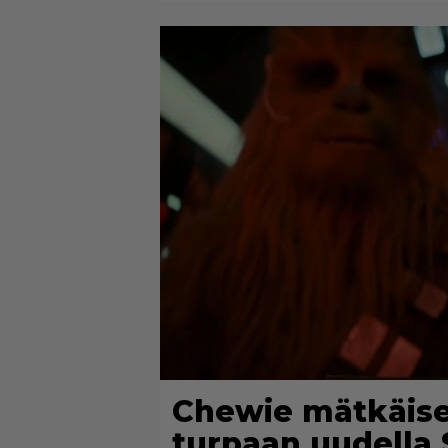
Chewie mätkäise
turpaan uudella 