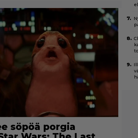
e
Ny
p
C
k
t
Il
v
h
e söpöä porgia
Star Wars: The Last