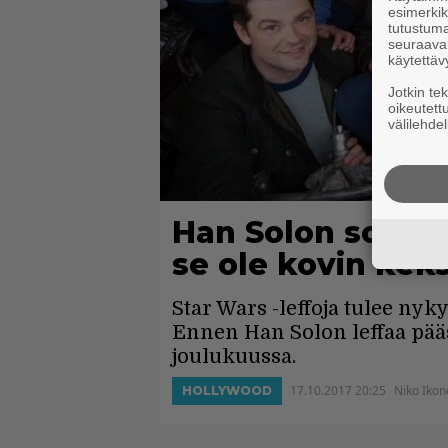
esimerkiks
tutustuma
seuraaval
käytettäv
Jotkin te
oikeutett
välilehdel
Han Solon soolol
se ole kovin keks
Star Wars -leffoja tulee nyk
Ennen Han Solon leffaa p
joulukuussa.
17.10.2017 20:25
Niko Ikon
HOLLYWOOD