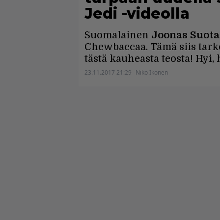
Jedi -videolla
Suomalainen
Joonas Suot
Chewbaccaa. Tämä siis tarko
tästä kauheasta teosta! Hyi,
23.11.2017 21:29
Niko Ikonen