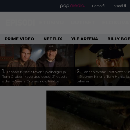
Como.fi
Episodi.fi
ETUSIVU
UUTISET
ELOKUVA
PRIME VIDEO
NETFLIX
YLE AREENA
BILLY B
1.
2.
Tänään tv:ssä: Steven Spielbergin ja
Tänään tv:ssä: Loistoleffa vu
Tom Cruisen kaveruus loppui 21 vuotta
– Stephen King ja Tom Hanks l
sitten – Syynä Cruisen nolo käytös
takeina