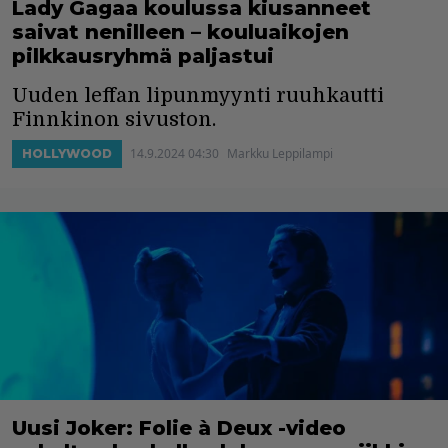
Lady Gagaa koulussa kiusanneet
saivat nenilleen – kouluaikojen
pilkkausryhmä paljastui
Uuden leffan lipunmyynti ruuhkautti
Finnkinon sivuston.
14.9.2024 04:30
Markku Leppilampi
HOLLYWOOD
Uusi Joker: Folie à Deux -video