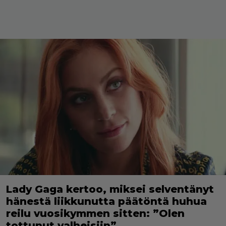
Lady Gaga kertoo, miksei selventänyt
hänestä liikkunutta päätöntä huhua
reilu vuosikymmen sitten: ”Olen
tottunut valheisiin”