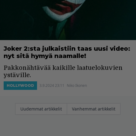
Joker 2:sta julkaistiin taas uusi video:
nyt sitä hymyä naamalle!
Pakkonähtävää kaikille laatuelokuvien
ystäville.
3.9.2024 23:11
Niko Ikonen
HOLLYWOOD
Artikkelien
Uudemmat artikkelit
Vanhemmat artikkelit
selaus