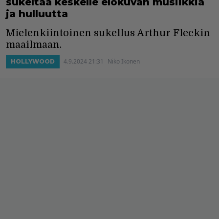
sukeltaa keskelle elokuvan musiikkia
ja hulluutta
Mielenkiintoinen sukellus Arthur Fleckin
maailmaan.
4.9.2024 21:31
Niko Ikonen
HOLLYWOOD