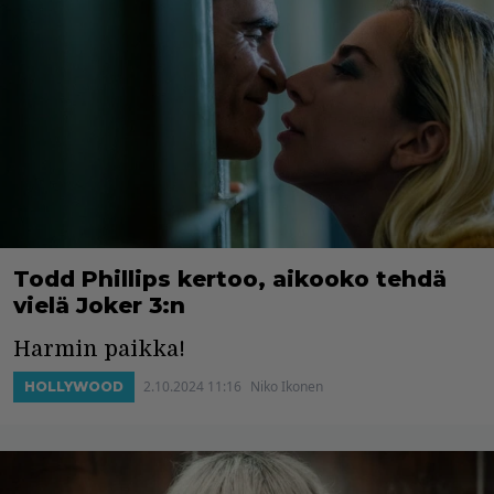
Todd Phillips kertoo, aikooko tehdä
vielä Joker 3:n
Harmin paikka!
2.10.2024 11:16
Niko Ikonen
HOLLYWOOD