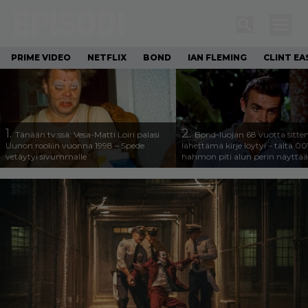
PRIME VIDEO
NETFLIX
BOND
IAN FLEMING
CLINT E
1.
2.
Tänään tv:ssä: Vesa-Matti Loiri palasi
Bond-luojan 68 vuotta sitte
Uunon rooliin vuonna 1998 – Spede
lähettämä kirje löytyi – tältä 00
vetäytyi sivummalle
hahmon piti alun perin näyttää