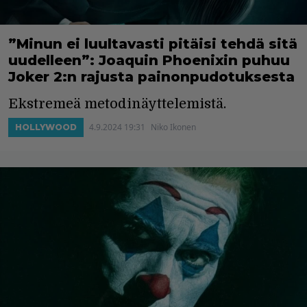
”Minun ei luultavasti pitäisi tehdä sitä
uudelleen”: Joaquin Phoenixin puhuu
Joker 2:n rajusta painonpudotuksesta
Ekstremeä metodinäyttelemistä.
4.9.2024 19:31
Niko Ikonen
HOLLYWOOD