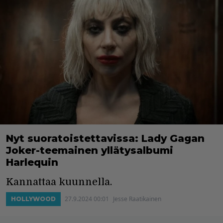
Nyt suoratoistettavissa: Lady Gagan
Joker-teemainen yllätysalbumi
Harlequin
Kannattaa kuunnella.
27.9.2024 00:01
Jesse Raatikainen
HOLLYWOOD