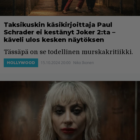
Taksikuskin käsikirjoittaja Paul
Schrader ei kestänyt Joker 2:ta –
käveli ulos kesken näytöksen
Tässäpä on se todellinen murskakritiikki.
15.10.2024 20:00
Niko Ikonen
HOLLYWOOD