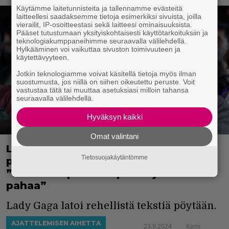
Käytämme laitetunnisteita ja tallennamme evästeitä
laitteellesi saadaksemme tietoja esimerkiksi sivuista, joilla
vierailit, IP-osoitteestasi sekä laitteesi ominaisuuksista.
Pääset tutustumaan yksityiskohtaisesti käyttötarkoituksiin ja
teknologiakumppaneihimme seuraavalla välilehdellä.
Hylkääminen voi vaikuttaa sivuston toimivuuteen ja
käytettävyyteen.
Jotkin teknologiamme voivat käsitellä tietoja myös ilman
suostumusta, jos niillä on siihen oikeutettu peruste. Voit
vastustaa tätä tai muuttaa asetuksiasi milloin tahansa
seuraavalla välilehdellä.
Hyväksyn kaikki
Omat valintani
Lady Gaga kertoi mistä ammensi
Tietosuojakäytäntömme
palon Harley Quinn -hahmoon –
”Minulle tapahtui lapsena jotain
pahaa”
Lady Gaga latoi rehellistä tekstiä pöytään.
AJATTELEMISEN AIHETTA
23.9.2024
Kami