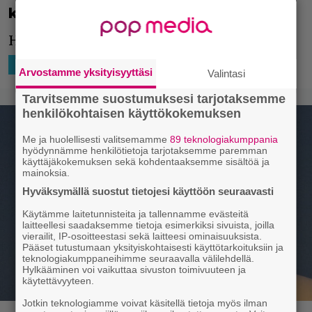
kehutusta Legion-sarjasta
Hyviä uutisia trekkieille.
20.11.2019 17:04
Niko Ikonen
HOLLYWOOD
Arvostamme yksityisyyttäsi
Valintasi
Tarvitsemme suostumuksesi tarjotaksemme
henkilökohtaisen käyttökokemuksen
Me ja huolellisesti valitsemamme
89 teknologiakumppania
hyödynnämme henkilötietoja tarjotaksemme paremman
käyttäjäkokemuksen sekä kohdentaaksemme sisältöä ja
mainoksia.
Hyväksymällä suostut tietojesi käyttöön seuraavasti
Käytämme laitetunnisteita ja tallennamme evästeitä
laitteellesi saadaksemme tietoja esimerkiksi sivuista, joilla
vierailit, IP-osoitteestasi sekä laitteesi ominaisuuksista.
Pääset tutustumaan yksityiskohtaisesti käyttötarkoituksiin ja
teknologiakumppaneihimme seuraavalla välilehdellä.
Hylkääminen voi vaikuttaa sivuston toimivuuteen ja
käytettävyyteen.
Jotkin teknologiamme voivat käsitellä tietoja myös ilman