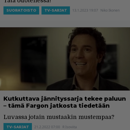
Tätä odotellessa!
13.1.2023 19:07
Niko Ikonen
SUORATOISTO
TV-SARJAT
Kutkuttava jännityssarja tekee paluun
– tämä Fargon jatkosta tiedetään
Luvassa jotain mustaakin mustempaa?
21.2.2022 07:00
R Isoviita
TV-SARJAT