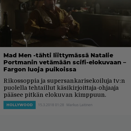
Mad Men -tähti liittymässä Natalie
Portmanin vetämään scifi-elokuvaan –
Fargon luoja puikoissa
Rikossoppia ja supersankarisekoiluja tv:n
puolella tehtaillut käsikirjoittaja-ohjaaja
pääsee pitkän elokuvan kimppuun.
15.3.2018 01:28
Markus Laitinen
HOLLYWOOD