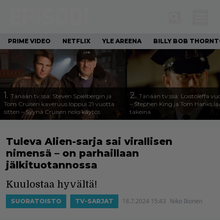
PRIME VIDEO
NETFLIX
YLE AREENA
BILLY BOB THORN
1.
2.
Tänään tv:ssä: Steven Spielbergin ja
Tänään tv:ssä: Loistoleffa vu
Tom Cruisen kaveruus loppui 21 vuotta
– Stephen King ja Tom Hanks l
sitten – Syynä Cruisen nolo käytös
takeina
Tuleva Alien-sarja sai virallisen
nimensä – on parhaillaan
jälkituotannossa
Kuulostaa hyvältä!
18.7.2024 15:43
Niko Ikonen
SUORATOISTO
TV-SARJAT