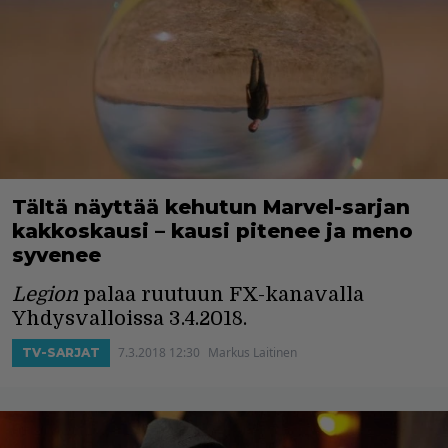
Tältä näyttää kehutun Marvel-sarjan
kakkoskausi – kausi pitenee ja meno
syvenee
Legion
palaa ruutuun FX-kanavalla
Yhdysvalloissa 3.4.2018.
7.3.2018 12:30
Markus Laitinen
TV-SARJAT