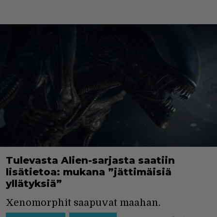
Tulevasta Alien-sarjasta saatiin
lisätietoa: mukana ”jättimäisiä
yllätyksiä”
Xenomorphit saapuvat maahan.