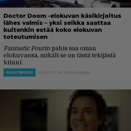
Doctor Doom -elokuvan käsikirjoitus
lähes valmis – yksi seikka saattaa
kuitenkin estää koko elokuvan
toteutumisen
Fantastic Fourin
pahis saa oman
elokuvansa, mikäli se on tästä tekijästä
kiinni.
5.6.2018 17:43
Markus Laitinen
HOLLYWOOD