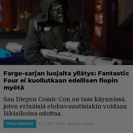
Fargo-sarjan luojalta yllätys: Fantastic
Four ei kuollutkaan edellisen flopin
myötä
San Diegon Comic Con on taas käynnissä,
joten erinäisiä elokuvauutisiakin voidaan
lähiaikoina odottaa.
21.7.2017 10:09
Markus Laitinen
HOLLYWOOD