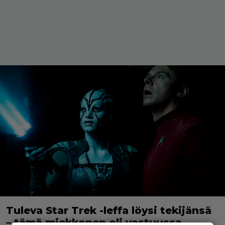
Tuleva Star Trek -leffa löysi tekijänsä
– tämä miekkonen oli vastuussa