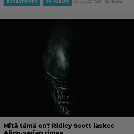
18.2.2022 17:33
Niko Ikonen
SUORATOISTO
TV-SARJAT
Mitä tämä on? Ridley Scott laskee
Alien-sarjan rimaa