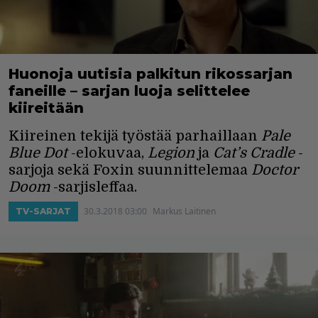
Huonoja uutisia palkitun rikossarjan
faneille – sarjan luoja selittelee
kiireitään
Kiireinen tekijä työstää parhaillaan
Pale
Blue Dot
-elokuvaa,
Legion
ja
Cat’s Cradle
-
sarjoja sekä Foxin suunnittelemaa
Doctor
Doom
-sarjisleffaa.
30.3.2018 03:00
Markus Laitinen
TV-SARJAT