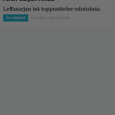
Leffasarjan isä toppuuttelee odotuksia.
13.10.2021 15:30
R Isoviita
TV-SARJAT