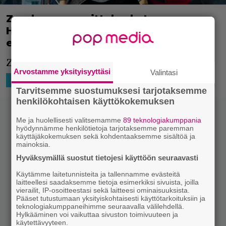
Zendaya suunnittelee katoavansa
Hollywoodista tämän vuoden
elokuvien jälkeen
Zendaya on tehnyt hurjasti töitä.
Arvostamme yksityisyyttäsi
Valintasi
27.3.2026 14:02
Niko Ikonen
HOLLYWOOD
Tarvitsemme suostumuksesi tarjotaksemme
henkilökohtaisen käyttökokemuksen
Me ja huolellisesti valitsemamme
89 teknologiakumppania
hyödynnämme henkilötietoja tarjotaksemme paremman
käyttäjäkokemuksen sekä kohdentaaksemme sisältöä ja
mainoksia.
Hyväksymällä suostut tietojesi käyttöön seuraavasti
Käytämme laitetunnisteita ja tallennamme evästeitä
laitteellesi saadaksemme tietoja esimerkiksi sivuista, joilla
vierailit, IP-osoitteestasi sekä laitteesi ominaisuuksista.
Pääset tutustumaan yksityiskohtaisesti käyttötarkoituksiin ja
teknologiakumppaneihimme seuraavalla välilehdellä.
Hylkääminen voi vaikuttaa sivuston toimivuuteen ja
käytettävyyteen.