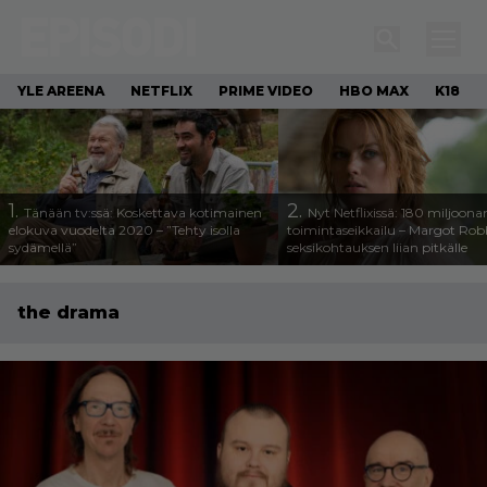
YLE AREENA
NETFLIX
PRIME VIDEO
HBO MAX
K18
1.
2.
Tänään tv:ssä: Koskettava kotimainen
Nyt Netflixissä: 180 miljoona
elokuva vuodelta 2020 – ”Tehty isolla
toimintaseikkailu – Margot Robb
sydämellä”
seksikohtauksen liian pitkälle
the drama