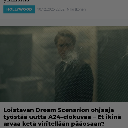
10.12.2025 22:02
Niko Ikonen
HOLLYWOOD
Loistavan Dream Scenarion ohjaaja
työstää uutta A24-elokuvaa – Et ikinä
arvaa ketä viritellään pääosaan?