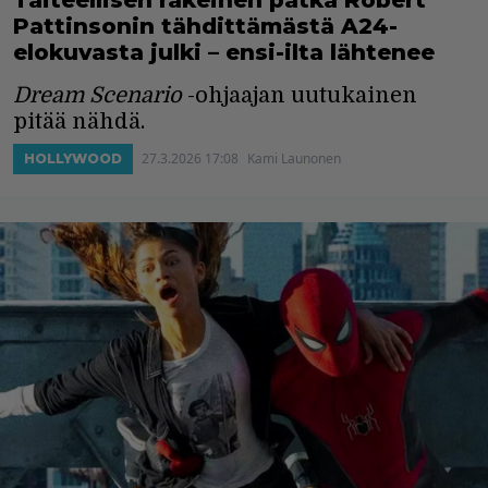
Taiteellisen rakeinen pätkä Robert
Pattinsonin tähdittämästä A24-
elokuvasta julki – ensi-ilta lähtenee
Dream Scenario
-ohjaajan uutukainen
pitää nähdä.
27.3.2026 17:08
Kami Launonen
HOLLYWOOD