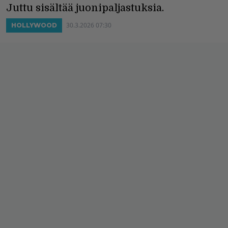
Juttu sisältää juonipaljastuksia.
30.3.2026 07:30
HOLLYWOOD