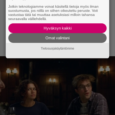
Jotkin teknologiamme voivat käsitellä tietoja myös ilman
suostumusta, jos niillä on siihen oikeutettu peruste. Voit
vastustaa tätä tai muuttaa asetuksiasi milloin tahansa
seuraavalla välilehdellä.
Hyväksyn kaikki
Omat valintani
Tietosuojakäytäntömme