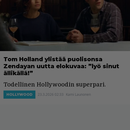
Tom Holland ylistää puolisonsa
Zendayan uutta elokuvaa: ”lyö sinut
ällikällä!”
Todellinen Hollywoodin superpari.
23.3.2026 02:33
Kami Launonen
HOLLYWOOD