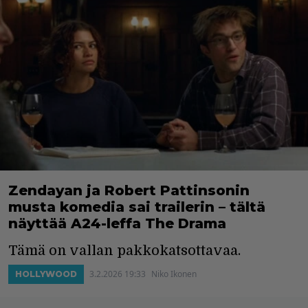
Zendayan ja Robert Pattinsonin
musta komedia sai trailerin – tältä
näyttää A24-leffa The Drama
Tämä on vallan pakkokatsottavaa.
3.2.2026 19:33
Niko Ikonen
HOLLYWOOD