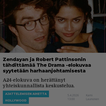
Zendayan ja Robert Pattinsonin
tähdittämää The Drama -elokuvaa
syytetään harhaanjohtamisesta
A24-elokuva on herättänyt
yhteiskunnallista keskustelua.
AJATTELEMISEN AIHETTA
5.4.2026
Kami
13:00
Launonen
HOLLYWOOD