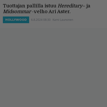
Tuottajan pallilla istuu
Hereditary
– ja
Midsommar
-velho Ari Aster.
6.8.2024 08:30
Kami Launonen
HOLLYWOOD