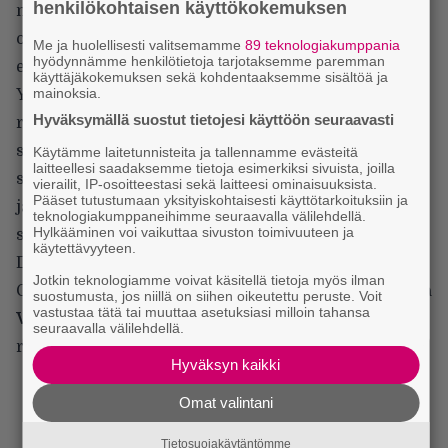
henkilökohtaisen käyttökokemuksen
näkemään kuinka Rosen elokuva ja Lylen hahmo
olivat kömpelöitä ja pahimmillaan jopa loukkaavia
Me ja huolellisesti valitsemamme
89 teknologiakumppania
hyödynnämme henkilötietoja tarjotaksemme paremman
esimerkkejä valkoisesta pelastajasta.
käyttäjäkokemuksen sekä kohdentaaksemme sisältöä ja
mainoksia.
Yahya Abdul-Mateen II tekee hienon
Hyväksymällä suostut tietojesi käyttöön seuraavasti
roolisuorituksen Anthonyna, mutta elokuvan
sykkivä sydän on muun muassa
Wandavision
-
Käytämme laitetunnisteita ja tallennamme evästeitä
laitteellesi saadaksemme tietoja esimerkiksi sivuista, joilla
sarjasta tuttu Teyonah Parris. Brianna on elokuvan
vierailit, IP-osoitteestasi sekä laitteesi ominaisuuksista.
Pääset tutustumaan yksityiskohtaisesti käyttötarkoituksiin ja
järjen ääni sekä uhri, mutta Parris ei koskaan
teknologiakumppaneihimme seuraavalla välilehdellä.
Hylkääminen voi vaikuttaa sivuston toimivuuteen ja
supista rooliaan pelkäksi kirkuvaksi tytöksi. Colman
käytettävyyteen.
Domingo on myös vaikuttava vanhana Cabrini-
Jotkin teknologiamme voivat käsitellä tietoja myös ilman
Greenin asukkaana, mutta Rosen elokuvasta palaava
suostumusta, jos niillä on siihen oikeutettu peruste. Voit
vastustaa tätä tai muuttaa asetuksiasi milloin tahansa
Vanessa Williams
on lähinnä haaskattu pienessä
seuraavalla välilehdellä.
roolissa.
Hyväksyn kaikki
Omat valintani
Tietosuojakäytäntömme