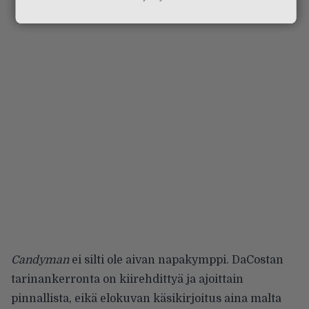
Candyman
ei silti ole aivan napakymppi. DaCostan
tarinankerronta on kiirehdittyä ja ajoittain
pinnallista, eikä elokuvan käsikirjoitus aina malta