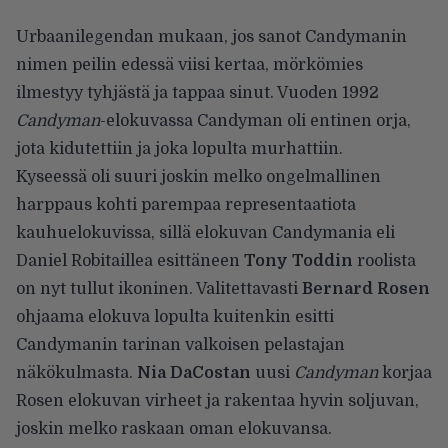
Urbaanilegendan mukaan, jos sanot Candymanin
nimen peilin edessä viisi kertaa, mörkömies
ilmestyy tyhjästä ja tappaa sinut. Vuoden 1992
Candyman
-elokuvassa Candyman oli entinen orja,
jota kidutettiin ja joka lopulta murhattiin.
Kyseessä oli suuri joskin melko ongelmallinen
harppaus kohti parempaa representaatiota
kauhuelokuvissa, sillä elokuvan Candymania eli
Daniel Robitaillea esittäneen
Tony Toddin
roolista
on nyt tullut ikoninen. Valitettavasti
Bernard Rosen
ohjaama elokuva lopulta kuitenkin esitti
Candymanin tarinan valkoisen pelastajan
näkökulmasta.
Nia DaCostan
uusi
Candyman
korjaa
Rosen elokuvan virheet ja rakentaa hyvin soljuvan,
joskin melko raskaan oman elokuvansa.