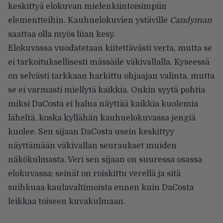
keskittyä elokuvan mielenkiintoisimpiin
elementteihin. Kauhuelokuvien ystäville
Candyman
saattaa olla myös liian kesy.
Elokuvassa vuodatetaan kiitettävästi verta, mutta se
ei tarkoituksellisesti mässäile väkivallalla. Kyseessä
on selvästi tarkkaan harkittu ohjaajan valinta, mutta
se ei varmasti miellytä kaikkia. Onkin syytä pohtia
miksi DaCosta ei halua näyttää kaikkia kuolemia
läheltä, koska kyllähän kauhuelokuvassa jengiä
kuolee. Sen sijaan DaCosta usein keskittyy
näyttämään väkivallan seuraukset muiden
näkökulmasta. Veri sen sijaan on suuressa osassa
elokuvassa; seinät on roiskittu verellä ja sitä
suihkuaa kaulavaltimoista ennen kuin DaCosta
leikkaa toiseen kuvakulmaan.