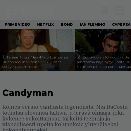
PRIME VIDEO
NETFLIX
BOND
IAN FLEMING
CAPE FEA
1.
2.
Tänään tv:ssä: Vesa-Matti Loiri palasi
Bond-luojan 68 vuotta sitte
Uunon rooliin vuonna 1998 – Spede
lähettämä kirje löytyi – tältä 00
vetäytyi sivummalle
hahmon piti alun perin näyttää
Candyman
Komea versio vanhasta legendasta. Nia DaCosta
todistaa olevansa taitava ja terävä ohjaaja, joka
kykenee sekoittamaan tärkeitä teemoja ja
visuaalisesti upeita kohtauksia yhtenäiseksi
kokonaisuudeksi.