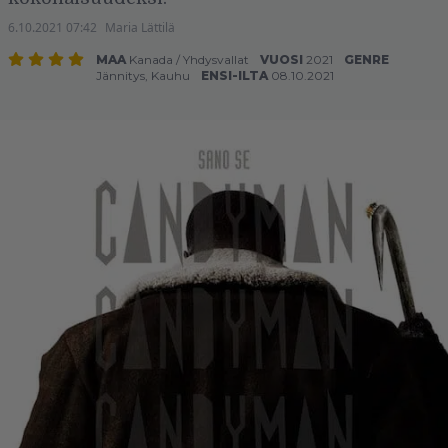
6.10.2021 07:42
Maria Lättilä
MAA
Kanada
/
Yhdysvallat
VUOSI
2021
GENRE
Jännitys
,
Kauhu
ENSI-ILTA
08.10.2021