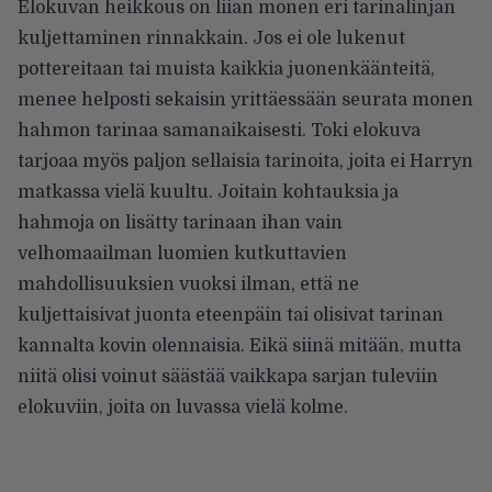
Elokuvan heikkous on liian monen eri tarinalinjan
kuljettaminen rinnakkain. Jos ei ole lukenut
pottereitaan tai muista kaikkia juonenkäänteitä,
menee helposti sekaisin yrittäessään seurata monen
hahmon tarinaa samanaikaisesti. Toki elokuva
tarjoaa myös paljon sellaisia tarinoita, joita ei Harryn
matkassa vielä kuultu. Joitain kohtauksia ja
hahmoja on lisätty tarinaan ihan vain
velhomaailman luomien kutkuttavien
mahdollisuuksien vuoksi ilman, että ne
kuljettaisivat juonta eteenpäin tai olisivat tarinan
kannalta kovin olennaisia. Eikä siinä mitään, mutta
niitä olisi voinut säästää vaikkapa sarjan tuleviin
elokuviin, joita on luvassa vielä kolme.