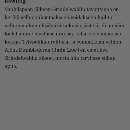
Rowling
.
Vankilapaon jälkeen Grindelwaldin tavoitteena on
kerätä velhojoukot taakseen voidakseen hallita
velhomaailman lisäksi ei-taikovia, jästejä, eli meidän
kielellämme tavallisia ihmisiä, joilla ei ole maagisia
kykyjä. Tylypahkan rehtorin ja voimakkaan velhon
Albus Dumbledoren (
Jude Law
) on estettävä
Grindelwaldin aikeet, mutta hän tarvitsee siihen
apua.