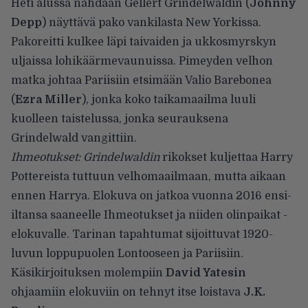
Heti alussa nähdään Gellert Grindelwaldin (
Johnny
Depp
) näyttävä pako vankilasta New Yorkissa.
Pakoreitti kulkee läpi taivaiden ja ukkosmyrskyn
uljaissa lohikäärmevaunuissa. Pimeyden velhon
matka johtaa Pariisiin etsimään Valio Barebonea
(
Ezra Miller
), jonka koko taikamaailma luuli
kuolleen taistelussa, jonka seurauksena
Grindelwald vangittiin.
Ihmeotukset: Grindelwaldin
rikokset kuljettaa Harry
Pottereista tuttuun velhomaailmaan, mutta aikaan
ennen Harrya. Elokuva on jatkoa vuonna 2016 ensi-
iltansa saaneelle Ihmeotukset ja niiden olinpaikat -
elokuvalle. Tarinan tapahtumat sijoittuvat 1920-
luvun loppupuolen Lontooseen ja Pariisiin.
Käsikirjoituksen molempiin
David Yatesin
ohjaamiin elokuviin on tehnyt itse loistava
J.K.