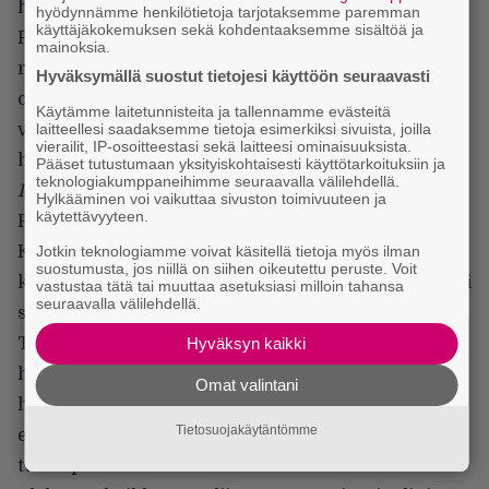
hän ensin kunniasta, sillä se vaatisi matkustamista
hyödynnämme henkilötietoja tarjotaksemme paremman
käyttäjäkokemuksen sekä kohdentaaksemme sisältöä ja
Pariisiin. Lopulta Scamander päättää kuitenkin
mainoksia.
rikkoa matkustuskieltoa yhteisen hyvän vuoksi. Ei
Hyväksymällä suostut tietojesi käyttöön seuraavasti
ole pahitteeksi, että Scamanderin sydämen vienyt
Käytämme laitetunnisteita ja tallennamme evästeitä
laitteellesi saadaksemme tietoja esimerkiksi sivuista, joilla
velhokaunotar (
Katherine Waterston
) majailee
vierailit, IP-osoitteestasi sekä laitteesi ominaisuuksista.
hänkin Pariisissa.
Pääset tutustumaan yksityiskohtaisesti käyttötarkoituksiin ja
teknologiakumppaneihimme seuraavalla välilehdellä.
Ihmeotukset: Grindelwaldin rikokset
tavoittaa Harry
Hylkääminen voi vaikuttaa sivuston toimivuuteen ja
käytettävyyteen.
Pottereista tutun maagisen maailman.
Jotkin teknologiamme voivat käsitellä tietoja myös ilman
Kaksituntinen elokuva tarjoaa ilahduttavia
suostumusta, jos niillä on siihen oikeutettu peruste. Voit
keksintöjä, ennennäkemättömiä loitsuja sekä tietysti
vastustaa tätä tai muuttaa asetuksiasi milloin tahansa
seuraavalla välilehdellä.
söpöjä ja hurjia taikaolentoja. Elokuva esittelee
Hyväksyn kaikki
Tylypahkastakin tuttuja taruolentoja sekä niiden
henkilöiden seikkailuja, joista Harry luki
Omat valintani
historiankirjoistaan. Ihmeotus-sarjan toinen
Tietosuojakäytäntömme
elokuva avaa kiinnostavasti monen kirjasarjasta
tutun pahiksen taustatarinaa.