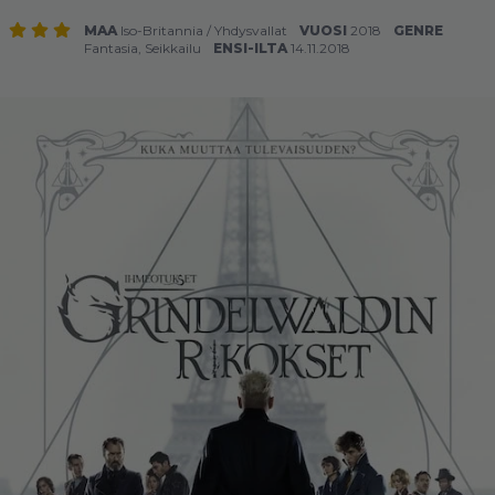
MAA
Iso-Britannia
/
Yhdysvallat
VUOSI
2018
GENRE
Fantasia
,
Seikkailu
ENSI-ILTA
14.11.2018