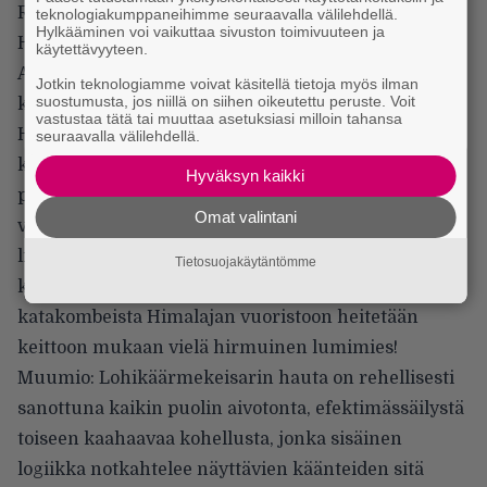
Rick ja Evelyn sekä Evelynin Jonathan-veli (John
teknologiakumppaneihimme seuraavalla välilehdellä.
Hylkääminen voi vaikuttaa sivuston toimivuuteen ja
Hannah) vedetään jälleen mukaan seikkailuun, kun
käytettävyyteen.
Alex huijataan herättämään henkiin eläväksi
Jotkin teknologiamme voivat käsitellä tietoja myös ilman
suostumusta, jos niillä on siihen oikeutettu peruste. Voit
kuolleeksi kirotun muinaisen lohikäärmekeisarin.
vastustaa tätä tai muuttaa asetuksiasi milloin tahansa
Hongkongilaisen toimintaguru Jet Lin esittämän
seuraavalla välilehdellä.
keisarin maailmanvalloitushimo on vuosisatojen
Hyväksyn kaikki
pakkolevon aikana vain yltynyt, ja O’Connellit saavat
Omat valintani
vastaansa muotoa muuttavan hirmuhallitsijan
lisäksi tämän valtavan valloitusarmeijan. Eikä siinä
Tietosuojakäytäntömme
kaikki: toiminnan siirryttyä kiinalaisista
katakombeista Himalajan vuoristoon heitetään
keittoon mukaan vielä hirmuinen lumimies!
Muumio: Lohikäärmekeisarin hauta on rehellisesti
sanottuna kaikin puolin aivotonta, efektimässäilystä
toiseen kaahaavaa kohellusta, jonka sisäinen
logiikka notkahtelee näyttävien käänteiden sitä