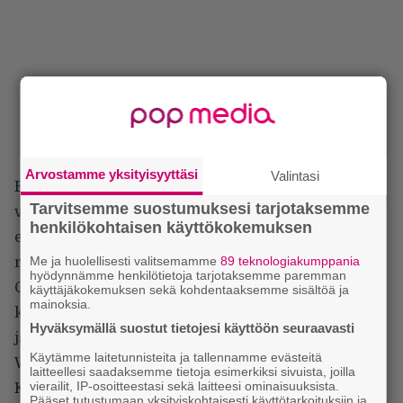
Arvostamme yksityisyyttäsi
Valintasi
Egyptin sijaan tällä kertaa seikkaillaan Kiinassa
Tarvitsemme suostumuksesi tarjotaksemme
vuonna 1946. Vuosikymmenen hyppäys edellisestä
henkilökohtaisen käyttökokemuksen
elokuvasta selittää aikuiseksi kasvaneen Alexin ja
Me ja huolellisesti valitsemamme
89 teknologiakumppania
rauhallisempaan elämään vetäytyneet isä- ja äiti-
hyödynnämme henkilötietoja tarjotaksemme paremman
O'Connellin, Evelyn-äitiä esittää Maria Bello
käyttäjäkokemuksen sekä kohdentaaksemme sisältöä ja
mainoksia.
kahdessa aikaisemmassa elokuvassa roolissa olleen
Hyväksymällä suostut tietojesi käyttöön seuraavasti
ja oikeassa elämässäkin äidiksi tulleen Rachel
Käytämme laitetunnisteita ja tallennamme evästeitä
Weitzin oltua haluton lähtemään kuvauksiin
laitteellesi saadaksemme tietoja esimerkiksi sivuista, joilla
vierailit, IP-osoitteestasi sekä laitteesi ominaisuuksista.
Kiinaan useaksi kuukaudeksi.
Pääset tutustumaan yksityiskohtaisesti käyttötarkoituksiin ja