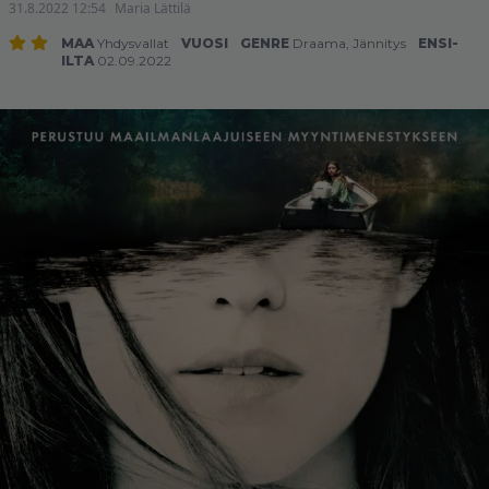
31.8.2022 12:54
Maria Lättilä
MAA
Yhdysvallat
VUOSI
GENRE
Draama
,
Jännitys
ENSI-
ILTA
02.09.2022