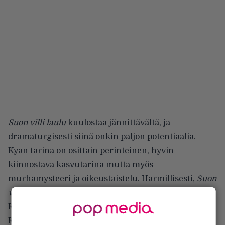
Suon villi laulu
kuulostaa jännittävältä, ja
dramaturgisesti siinä onkin paljon potentiaalia.
Kyan tarina on osittain perinteinen, hyvin
kiinnostava kasvutarina mutta myös
murhamysteeri ja oikeustaistelu. Harmillisesti,
Suon
villi laulu
on vuoden tylsin elokuva.
Kyseessä on oikeastaan aika vaikuttava suoritus.
Kaikki elokuvan elementit ovat sodassa keskenään