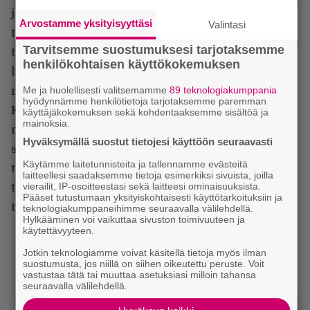
ja se on visuaalisesti lattea, eikä sitä ei auta huonot
Arvostamme yksityisyyttäsi
Valintasi
tietokonegrafiikat. Newman ei pysty liikuttamaan
Tarvitsemme suostumuksesi tarjotaksemme
tarinaa soljuvasti, vaan se pysähtelee ja lähtee taas
henkilökohtaisen käyttökokemuksen
liikkeelle ontuvasti, vähän kuin vanhan Ladan
Me ja huolellisesti valitsemamme
89 teknologiakumppania
mäkilähtö.
hyödynnämme henkilötietoja tarjotaksemme paremman
Kirjana
Suon villi laulu
on varmasti
käyttäjäkokemuksen sekä kohdentaaksemme sisältöä ja
mainoksia.
mielenkiintoinen, mutta elokuva on hyvä todiste
Hyväksymällä suostut tietojesi käyttöön seuraavasti
siitä, että kyseessä on kaksi täysin erilaista
Käytämme laitetunnisteita ja tallennamme evästeitä
taidemuotoa. Kirjassa Kyan tunteita voi kuvailla ja
laitteellesi saadaksemme tietoja esimerkiksi sivuista, joilla
vierailit, IP-osoitteestasi sekä laitteesi ominaisuuksista.
tapahtumiin voi käyttää aikaa, mutta elokuvassa
Pääset tutustumaan yksityiskohtaisesti käyttötarkoituksiin ja
tarinaa on jo vähän liikaakin.
teknologiakumppaneihimme seuraavalla välilehdellä.
Hylkääminen voi vaikuttaa sivuston toimivuuteen ja
käytettävyyteen.
Jotkin teknologiamme voivat käsitellä tietoja myös ilman
suostumusta, jos niillä on siihen oikeutettu peruste. Voit
vastustaa tätä tai muuttaa asetuksiasi milloin tahansa
seuraavalla välilehdellä.