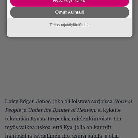
Hyväksyn kaikki
Omat valintani
Tietosuojakäytäntömme
Daisy Edgar-Jones, joka oli loistava sarjoissa
Normal
People
ja
Under the Banner of Heaven
, ei kykene
tekemään Kyasta tarpeeksi mielenkiintoista. On
myös vaikea uskoa, että Kya, jolla on kauniit
hampaat ja täydellinen iho, asuisi suolla ja olisi