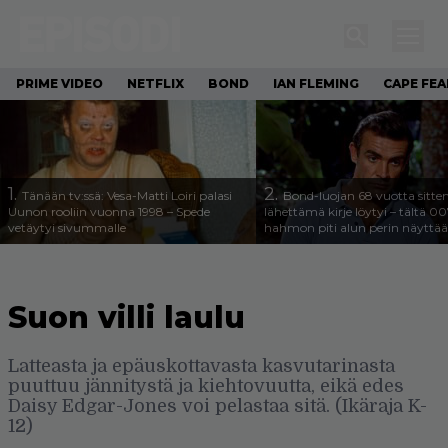
PRIME VIDEO
NETFLIX
BOND
IAN FLEMING
CAPE FEA
1.
2.
Tänään tv:ssä: Vesa-Matti Loiri palasi
Bond-luojan 68 vuotta sitte
Uunon rooliin vuonna 1998 – Spede
lähettämä kirje löytyi – tältä 00
vetäytyi sivummalle
hahmon piti alun perin näyttää
Suon villi laulu
Latteasta ja epäuskottavasta kasvutarinasta
puuttuu jännitystä ja kiehtovuutta, eikä edes
Daisy Edgar-Jones voi pelastaa sitä. (Ikäraja K-
12)