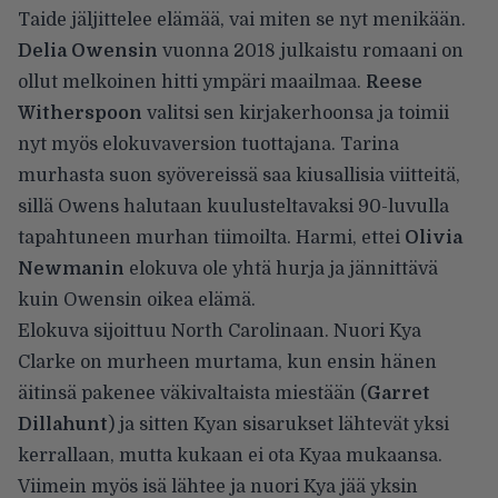
Taide jäljittelee elämää, vai miten se nyt menikään.
Delia Owensin
vuonna 2018 julkaistu romaani on
ollut melkoinen hitti ympäri maailmaa.
Reese
Witherspoon
valitsi sen kirjakerhoonsa ja toimii
nyt myös elokuvaversion tuottajana. Tarina
murhasta suon syövereissä saa kiusallisia viitteitä,
sillä Owens halutaan kuulusteltavaksi 90-luvulla
tapahtuneen murhan tiimoilta. Harmi, ettei
Olivia
Newmanin
elokuva ole yhtä hurja ja jännittävä
kuin Owensin oikea elämä.
Elokuva sijoittuu North Carolinaan. Nuori Kya
Clarke on murheen murtama, kun ensin hänen
äitinsä pakenee väkivaltaista miestään (
Garret
Dillahunt
) ja sitten Kyan sisarukset lähtevät yksi
kerrallaan, mutta kukaan ei ota Kyaa mukaansa.
Viimein myös isä lähtee ja nuori Kya jää yksin