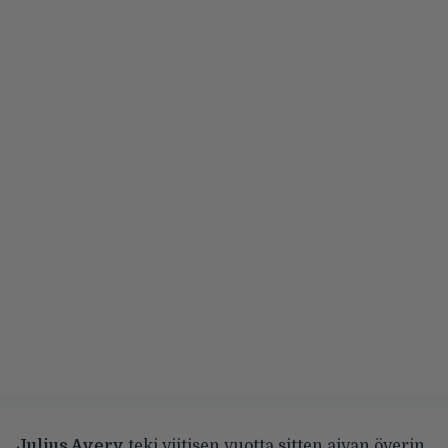
Julius Avery
teki viitisen vuotta sitten aivan överin