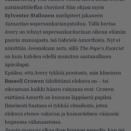
natsimättöleffan
Overlord
. Hän ohjasi myös
Sylvester Stallonen
mielipiteet jakaneen
Samaritan
-supersankariangstailun. Tällä kertaa
Avery on tehnyt supersankaritarinan oikean elämän
paavin manaajasta, isä Gabriele Amorthista. Nyt ei
nimittäin Jeesuskaan auta, sillä
The Pope’s Exorcist
on kuin kahden edellä mainitun saatanallinen
äpärälapsi.
Epäilen, että Avery tykkää juustosta, niin kliseinen
Russell Crowen
tähdittämä elokuva on – tai
oikeastaan kaikki hänen rainansa ovat. Crowen
esittämä Amorth on kunnon läppäsetä papiksi.
Ilmeisesti Saatana ei tykkää vitsailusta, joten
elokuva etenee vakavan ja humoristisen väännön
hupsussa välimaastossa.
Paavin manaaja
alkaa ihan kunnon menolla, kun isä