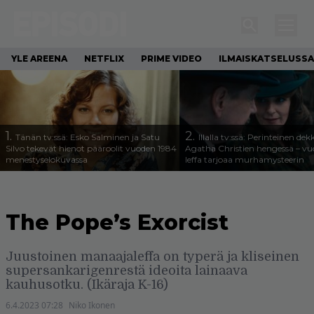
YLE AREENA
NETFLIX
PRIME VIDEO
ILMAISKATSELUSSA
1.
2.
Tänän tv:ssä: Esko Salminen ja Satu
Illalla tv:ssä: Perinteinen dek
Silvo tekevät hienot pääroolit vuoden 1984
Agatha Christien hengessä – v
menestyselokuvassa
leffa tarjoaa murhamysteerin
The Pope’s Exorcist
Juustoinen manaajaleffa on typerä ja kliseinen
supersankarigenrestä ideoita lainaava
kauhusotku. (Ikäraja K-16)
6.4.2023 07:28
Niko Ikonen