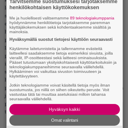
Tarvitsemme suostumuksesi tarjotaksemme
henkilökohtaisen käyttökokemuksen
lainatuilla kohtauksilla. Finaali huipentuu kunnon
supersankarimättökohtaukseen käppäisine cgi-
Me ja huolellisesti valitsemamme
89 teknologiakumppania
hyödynnämme henkilötietoja tarjotaksemme paremman
efekteineen, paljaine naisineen ja muine
käyttäjäkokemuksen sekä kohdentaaksemme sisältöä ja
hillittömine twisteineen. Palavat pentagrammit ovat
mainoksia.
Hyväksymällä suostut tietojesi käyttöön seuraavasti
parhaita!
Leffan suurin synti on valkopestä Vatikaanin omia
Käytämme laitetunnisteita ja tallennamme evästeitä
laitteellesi saadaksemme tietoja esimerkiksi sivuista, joilla
pahuuksia. Elokuva selittää Vatikaanin siunaaman
vierailit, IP-osoitteestasi sekä laitteesi ominaisuuksista.
Pääset tutustumaan yksityiskohtaisesti käyttötarkoituksiin ja
inkvisition aiheuttamat tuhot Perkeleen
teknologiakumppaneihimme seuraavalla välilehdellä.
Hylkääminen voi vaikuttaa sivuston toimivuuteen ja
salajuonena. Tuntuukin siltä, että Avery on saanut
käytettävyyteen.
hieman paavillista kultaa elokuvaansa varten, niin
Jotkin teknologiamme voivat käsitellä tietoja myös ilman
poskettomia tarinalliset sössötykset kirkon mahdista
suostumusta, jos niillä on siihen oikeutettu peruste. Voit
vastustaa tätä tai muuttaa asetuksiasi milloin tahansa
ja sen sankareista ovat. Kunnon
seuraavalla välilehdellä.
propagandatykitystä. Kirkosta pitää näköjään tehdä
Hyväksyn kaikki
taas seksikäs kaikkien skandaalien jälkeen.
Omat valintani