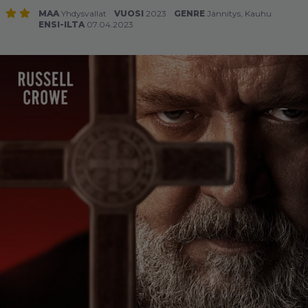
MAA
Yhdysvallat
VUOSI
2023
GENRE
Jännitys
,
Kauhu
ENSI-ILTA
07.04.2023