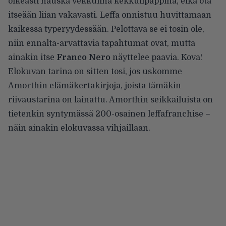
oikeasti hauska vekkulina kekkulipappina, eikä ota
itseään liian vakavasti. Leffa onnistuu huvittamaan
kaikessa typeryydessään. Pelottava se ei tosin ole,
niin ennalta-arvattavia tapahtumat ovat, mutta
ainakin itse
Franco Nero
näyttelee paavia. Kova!
Elokuvan tarina on sitten tosi, jos uskomme
Amorthin elämäkertakirjoja, joista tämäkin
riivaustarina on lainattu. Amorthin seikkailuista on
tietenkin syntymässä 200-osainen leffafranchise –
näin ainakin elokuvassa vihjaillaan.