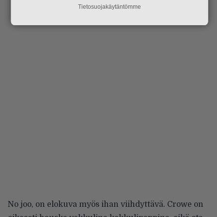
Tietosuojakäytäntömme
No joo, on elokuva myös ihan viihdyttävä. Crowe on