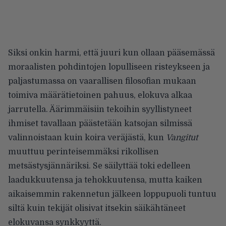
Siksi onkin harmi, että juuri kun ollaan pääsemässä
moraalisten pohdintojen lopulliseen risteykseen ja
paljastumassa on vaarallisen filosofian mukaan
toimiva määrätietoinen pahuus, elokuva alkaa
jarrutella. Äärimmäisiin tekoihin syyllistyneet
ihmiset tavallaan päästetään katsojan silmissä
valinnoistaan kuin koira veräjästä, kun
Vangitut
muuttuu perinteisemmäksi rikollisen
metsästysjännäriksi. Se säilyttää toki edelleen
laadukkuutensa ja tehokkuutensa, mutta kaiken
aikaisemmin rakennetun jälkeen loppupuoli tuntuu
siltä kuin tekijät olisivat itsekin säikähtäneet
elokuvansa synkkyyttä.