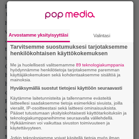
pahuuksia.
Vangitut
on täydellisesti näyttelijöiden, erityisesti
Hugh Jackmanin ja Jake Gyllenhaalin elokuva,
vaikka suoritukset ovat mainioita kautta linjan.
Arvostamme yksityisyyttäsi
Valintasi
Jackman on loistava pieniin oljenkorsiin
Tarvitsemme suostumuksesi tarjotaksemme
takertuvana isänä, joka on tietoisesti valmis
henkilökohtaisen käyttökokemuksen
uhraamaan sielunsa tyttärensä pelastaakseen.
Me ja huolellisesti valitsemamme
89 teknologiakumppania
Gyllenhaal esittää poliisia, jonka on joka hetki
hyödynnämme henkilötietoja tarjotaksemme paremman
käyttäjäkokemuksen sekä kohdentaaksemme sisältöä ja
hillittävä itsensä, jotta säilyttää kontrollin
mainoksia.
hysteeristen vanhempien keskellä, mutta jota ajavat
Hyväksymällä suostut tietojesi käyttöön seuraavasti
omat demonit.
Käytämme laitetunnisteita ja tallennamme evästeitä
Parhaan vieraskielisen elokuvan Oscar-ehdokkaaksi
laitteellesi saadaksemme tietoja esimerkiksi sivuista, joilla
vierailit, IP-osoitteestasi sekä laitteesi ominaisuuksista.
päässeellä
Incendiesillä
itsensä läpi lyönyt
Denis
Pääset tutustumaan yksityiskohtaisesti käyttötarkoituksiin ja
teknologiakumppaneihimme seuraavalla välilehdellä.
Villeneuve
luo pienin vedoin mutta tehokkaasti
Hylkääminen voi vaikuttaa sivuston toimivuuteen ja
maailman, joka vaikuttaa hetki hetkeltä
käytettävyyteen.
synkemmältä, pelottavammalta ja yhä enemmän
Jotkin teknologiamme voivat käsitellä tietoja myös ilman