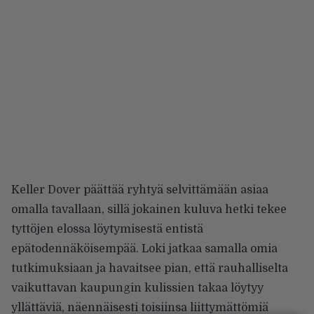
Keller Dover päättää ryhtyä selvittämään asiaa
omalla tavallaan, sillä jokainen kuluva hetki tekee
tyttöjen elossa löytymisestä entistä
epätodennäköisempää. Loki jatkaa samalla omia
tutkimuksiaan ja havaitsee pian, että rauhalliselta
vaikuttavan kaupungin kulissien takaa löytyy
yllättäviä, näennäisesti toisiinsa liittymättömiä