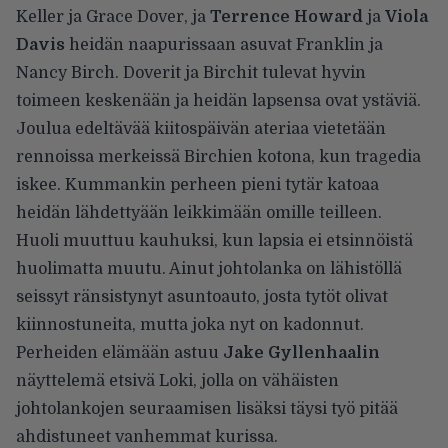
Keller ja Grace Dover, ja
Terrence Howard
ja
Viola
Davis
heidän naapurissaan asuvat Franklin ja
Nancy Birch. Doverit ja Birchit tulevat hyvin
toimeen keskenään ja heidän lapsensa ovat ystäviä.
Joulua edeltävää kiitospäivän ateriaa vietetään
rennoissa merkeissä Birchien kotona, kun tragedia
iskee. Kummankin perheen pieni tytär katoaa
heidän lähdettyään leikkimään omille teilleen.
Huoli muuttuu kauhuksi, kun lapsia ei etsinnöistä
huolimatta muutu. Ainut johtolanka on lähistöllä
seissyt ränsistynyt asuntoauto, josta tytöt olivat
kiinnostuneita, mutta joka nyt on kadonnut.
Perheiden elämään astuu
Jake Gyllenhaalin
näyttelemä etsivä Loki, jolla on vähäisten
johtolankojen seuraamisen lisäksi täysi työ pitää
ahdistuneet vanhemmat kurissa.