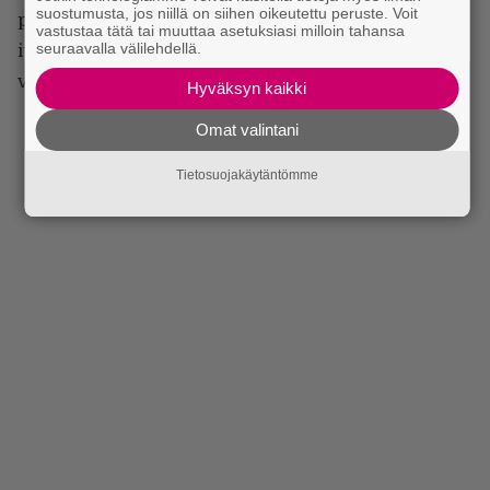
suostumusta, jos niillä on siihen oikeutettu peruste. Voit
pahuuden riivaamalta. Hän tekee sen vieläpä ilman
vastustaa tätä tai muuttaa asetuksiasi milloin tahansa
seuraavalla välilehdellä.
itsetarkoituksellista mässäilyä, jolloin nopeat
väkivallan purskeet tuntuvat kahta kauheammilta.
Hyväksyn kaikki
Omat valintani
Tietosuojakäytäntömme