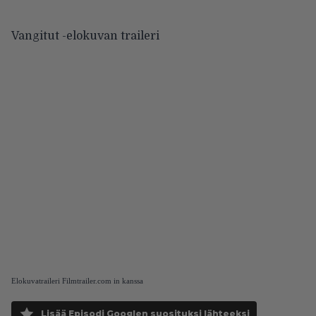
Vangitut -elokuvan traileri
Elokuvatraileri Filmtrailer.com in kanssa
Lisää Episodi Googlen suosituksi lähteeksi