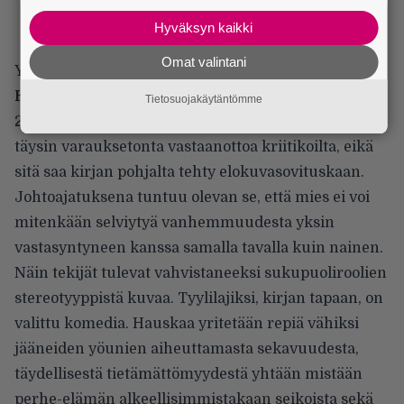
Hyväksyn kaikki
Omat valintani
Yösyöttö perustuu kirjailija/toimittaja
Eve
Hietamiehen
samannimiseen romaaniin vuodelta
Tietosuojakäytäntömme
2010. Ilmeisen suosittu kirja ei saanut tuolloin
täysin varauksetonta vastaanottoa kriitikoilta, eikä
sitä saa kirjan pohjalta tehty elokuvasovituskaan.
Johtoajatuksena tuntuu olevan se, että mies ei voi
mitenkään selviytyä vanhemmuudesta yksin
vastasyntyneen kanssa samalla tavalla kuin nainen.
Näin tekijät tulevat vahvistaneeksi sukupuoliroolien
stereotyyppistä kuvaa. Tyylilajiksi, kirjan tapaan, on
valittu komedia. Hauskaa yritetään repiä vähiksi
jääneiden yöunien aiheuttamasta sekavuudesta,
täydellisestä tietämättömyydestä yhtään mistään
perhe-elämän alkeellisimmistakaan seikoista sekä