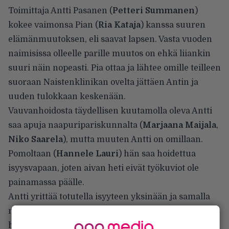
Toimittaja Antti Pasanen (
Petteri
Summanen
)
kokee vaimonsa Pian (
Ria
Kataja
) kanssa suuren
elämänmuutoksen, eli saavat lapsen. Vasta vuoden
naimisissa olleelle parille muutos on ehkä liiankin
suuri näin nopeasti. Pia ottaa ja lähtee omille teilleen
suoraan Naistenklinikan ovelta jättäen Antin ja
uuden tulokkaan keskenään.
Vauvanhoidosta täydellisen kuutamolla oleva Antti
saa apuja naapuripariskunnalta (
Marjaana
Maijala
,
Niko
Saarela
), mutta muuten Antti on omillaan.
Pomoltaan (
Hannele
Lauri
) hän saa hoidettua
isyysvapaan, joten aivan heti eivät työkuviot ole
painamassa päälle.
Antti yrittää totutella isyyteen yksinään ja samalla
naapuruston monista äideistä Enni (Marja Salo)
herättää eniten tunteita. Jatkuva univaje sekä