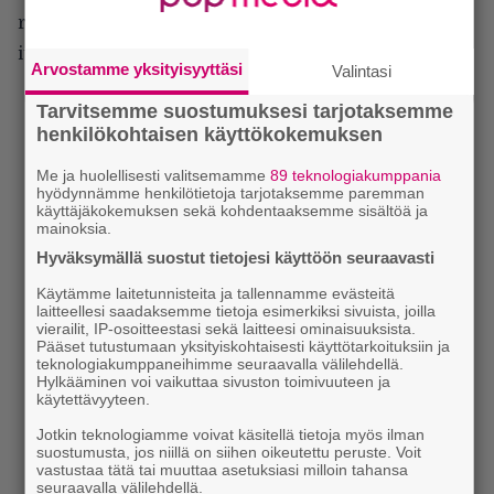
riittämättömyyden tunne syövät Antin
itseluottamusta monumentaalisesti.
Arvostamme yksityisyyttäsi
Valintasi
Tarvitsemme suostumuksesi tarjotaksemme
henkilökohtaisen käyttökokemuksen
Me ja huolellisesti valitsemamme
89 teknologiakumppania
hyödynnämme henkilötietoja tarjotaksemme paremman
käyttäjäkokemuksen sekä kohdentaaksemme sisältöä ja
mainoksia.
Hyväksymällä suostut tietojesi käyttöön seuraavasti
Käytämme laitetunnisteita ja tallennamme evästeitä
laitteellesi saadaksemme tietoja esimerkiksi sivuista, joilla
vierailit, IP-osoitteestasi sekä laitteesi ominaisuuksista.
Pääset tutustumaan yksityiskohtaisesti käyttötarkoituksiin ja
teknologiakumppaneihimme seuraavalla välilehdellä.
Hylkääminen voi vaikuttaa sivuston toimivuuteen ja
käytettävyyteen.
Jotkin teknologiamme voivat käsitellä tietoja myös ilman
suostumusta, jos niillä on siihen oikeutettu peruste. Voit
vastustaa tätä tai muuttaa asetuksiasi milloin tahansa
seuraavalla välilehdellä.