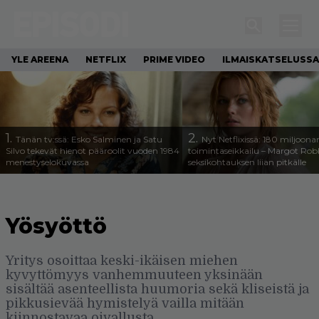
YLE AREENA
NETFLIX
PRIME VIDEO
ILMAISKATSELUSSA
1.
2.
Tänän tv:ssä: Esko Salminen ja Satu
Nyt Netflixissä: 180 miljoona
Silvo tekevät hienot pääroolit vuoden 1984
toimintaseikkailu – Margot Robb
menestyselokuvassa
seksikohtauksen liian pitkälle
Yösyöttö
Yritys osoittaa keski-ikäisen miehen
kyvyttömyys vanhemmuuteen yksinään
sisältää asenteellista huumoria sekä kliseistä ja
pikkusievää hymistelyä vailla mitään
kiinnostavaa oivallusta.