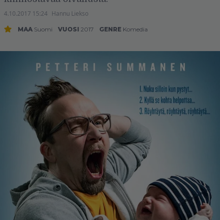
4.10.2017 15:24
Hannu Liekso
MAA
Suomi
VUOSI
2017
GENRE
Komedia