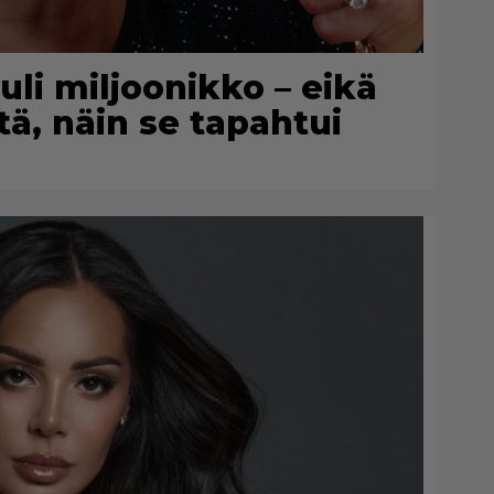
uli miljoonikko – eikä
itä, näin se tapahtui