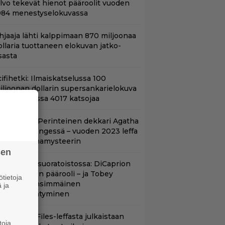
ilvo tekevät hienot pääroolit vuoden
984 menestyselokuvassa
hjaaja lähti kalppimaan 870 miljoonaa
ollaria tuottaneen elokuvan jatko-
sasta
ifihetki: Ilmaiskatselussa 100
iljoonan dollarin supersankarielokuva
 sai Suomessa 4017 katsojaa
lalla tv:ssä: Perinteinen dekkari Agatha
hristien hengessä – vuoden 2023 leffa
arjoaa murhamysteerin
sen
uippuleffa suoratoistossa: DiCaprion
nsimmäinen päärooli – ja Tobey
tietoja
aguiren ensimmäinen
 ja
lokuvaesiintyminen
nhasta X-Files-leffasta julkaistaan
toja