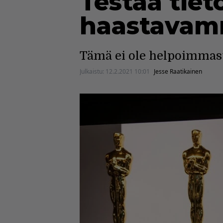
Testaa tiet
haastavamm
Tämä ei ole helpoimmast
Julkaistu:
12.2.2021 10:01
Jesse Raatikainen