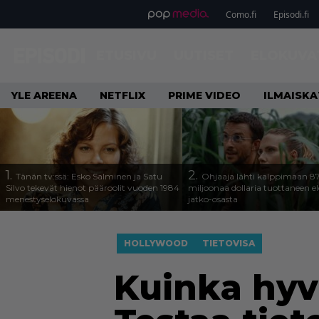
Como.fi
Episodi.fi
ETUSIVU
UUTISET
ELOKUVA
YLE AREENA
NETFLIX
PRIME VIDEO
ILMAISK
1.
2.
Tänän tv:ssä: Esko Salminen ja Satu
Ohjaaja lähti kalppimaan 8
Silvo tekevät hienot pääroolit vuoden 1984
miljoonaa dollaria tuottaneen 
menestyselokuvassa
jatko-osasta
HOLLYWOOD
TIETOVISA
Kuinka hyv