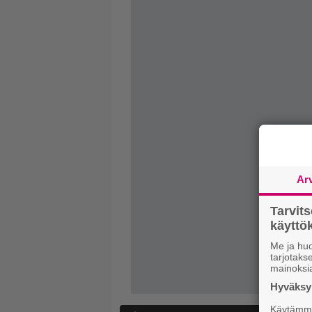
Ar
Tarvit
käytt
Me ja huo
tarjotak
mainoksi
Hyväksym
Käytämme 