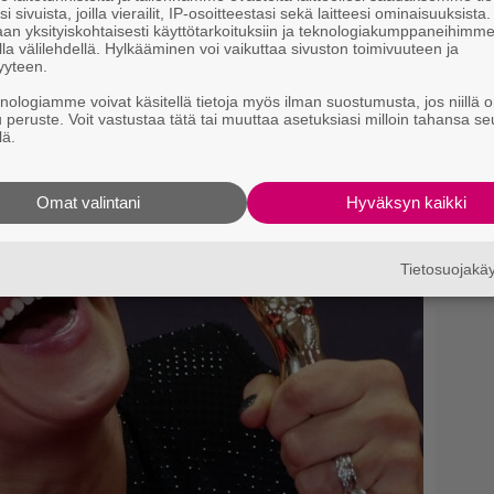
K1
lähteeksi
i sivuista, joilla vierailit, IP-osoitteestasi sekä laitteesi ominaisuuksista
an yksityiskohtaisesti käyttötarkoituksiin ja teknologiakumppaneihimm
la välilehdellä. Hylkääminen voi vaikuttaa sivuston toimivuuteen ja
Yö
yyteen.
k
k
knologiamme voivat käsitellä tietoja myös ilman suostumusta, jos niillä o
u peruste. Voit vastustaa tätä tai muuttaa asetuksiasi milloin tahansa se
lä.
T
T
s
Omat valintani
Hyväksyn kaikki
Il
l
Tietosuojak