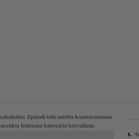
kohokohta. Episodi teki astetta haastavamman
careiden historiaa kategoria kerrallaan.
T