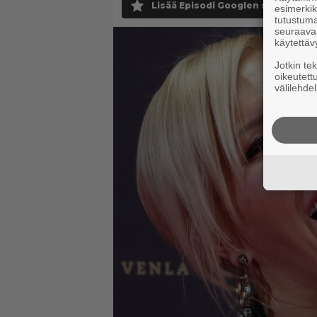
Lisää Episodi Googlen suosituksi 
esimerkiks
tutustuma
seuraaval
käytettäv
Jotkin te
oikeutett
välilehdel