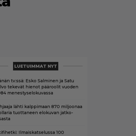
ta
LUETUIMMAT NYT
änän tv:ssä: Esko Salminen ja Satu
ilvo tekevät hienot pääroolit vuoden
984 menestyselokuvassa
hjaaja lähti kalppimaan 870 miljoonaa
ollaria tuottaneen elokuvan jatko-
sasta
ifihetki: Ilmaiskatselussa 100