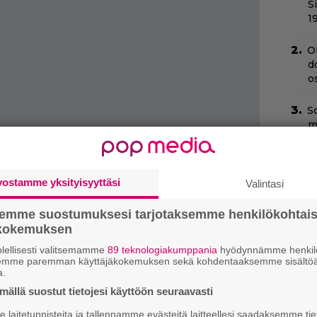
S
1
O
d
o
Sc
m
–
Il
vostamme yksityisyyttäsi
Valintasi
C
t
semme suostumuksesi tarjotaksemme henkilökohtai
ökokemuksen
H
e
lellisesti valitsemamme
89 teknologiakumppania
hyödynnämme henkilö
M
semme paremman käyttäjäkokemuksen sekä kohdentaaksemme sisältöä
a.
e
ällä suostut tietojesi käyttöön seuraavasti
Va
laitetunnisteita ja tallennamme evästeitä laitteellesi saadaksemme tie