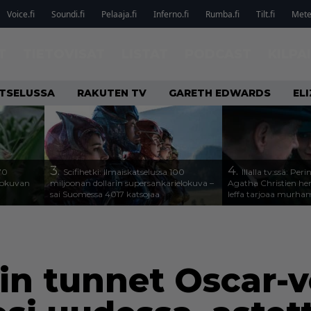
Voice.fi
Soundi.fi
Pelaaja.fi
Inferno.fi
Rumba.fi
Tilt.fi
Metel
T
TIETOVISAT
LISTAT
PODCAST
KILPA
ATSELUSSA
RAKUTEN TV
GARETH EDWARDS
EL
3.
4.
70
Scifihetki: Ilmaiskatselussa 100
Illalla tv:ssä: Per
elokuvan
miljoonan dollarin supersankarielokuva –
Agatha Christien he
sai Suomessa 4017 katsojaa
leffa tarjoaa murha
in tunnet Oscar-vo