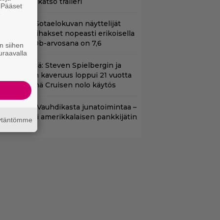
8-versio – katso traileri
. Pääset
e
llä tv:ssä: Sotaelokuvan näyttelijät
asvattivat lihakset nopeasti erikoisella
ikalla – IMDb-arvosana on 7,6
n siihen
uraavalla
änään tv:ssä: Steven Spielbergin ja
om Cruisen kaveruus loppui 21 vuotta
itten – Syynä Cruisen nolo käytös
lalla tv:ssä: Vauhdikasta junatoimintaa –
effa suututti amerikkalaisen pankkijätin
äytäntömme