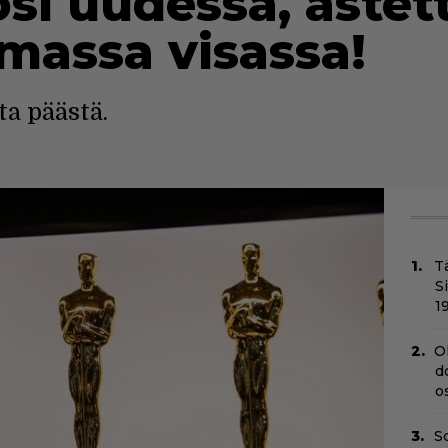
osi uudessa, astet
assa visassa!
a päästä.
T
S
1
O
d
o
Sc