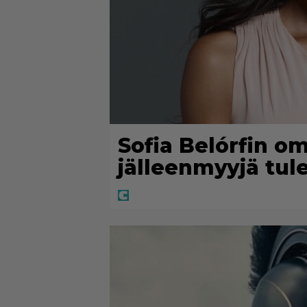
Sofia Belórfin o
jälleenmyyjä tu