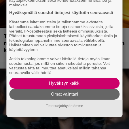
käyttäjäkokemuksen sekä kohdentaaksemme sisältöä ja
mainoksia.
Hyväksymällä suostut tietojesi käyttöön seuraavasti
Käytämme laitetunnisteita ja tallennamme evästeitä
laitteellesi saadaksemme tietoja esimerkiksi sivuista, joilla
vierailit, IP-osoitteestasi sekä laitteesi ominaisuuksista.
Tänään tv:ssä: Vuoden 2023
Pääset tutustumaan yksityiskohtaisesti käyttötarkoituksiin ja
teknologiakumppaneihimme seuraavalla välilehdellä.
megaelokuva luottaa Jason Stathamin
Hylkääminen voi vaikuttaa sivuston toimivuuteen ja
karismaan
käytettävyyteen.
Jotkin teknologiamme voivat käsitellä tietoja myös ilman
suostumusta, jos niillä on siihen oikeutettu peruste. Voit
vastustaa tätä tai muuttaa asetuksiasi milloin tahansa
seuraavalla välilehdellä.
Hyväksyn kaikki
Omat valintani
Tietosuojakäytäntömme