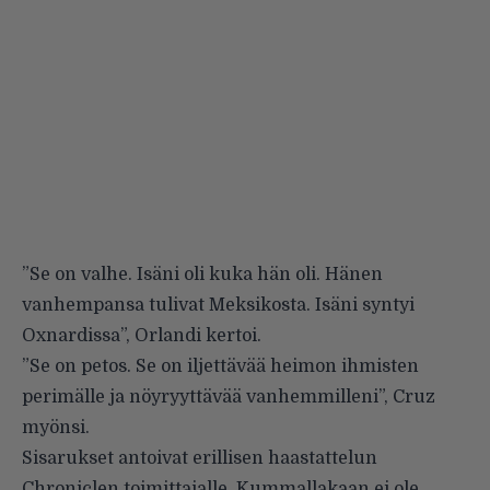
”Se on valhe. Isäni oli kuka hän oli. Hänen
vanhempansa tulivat Meksikosta. Isäni syntyi
Oxnardissa”, Orlandi kertoi.
”Se on petos. Se on iljettävää heimon ihmisten
perimälle ja nöyryyttävää vanhemmilleni”, Cruz
myönsi.
Sisarukset antoivat erillisen haastattelun
Chroniclen toimittajalle. Kummallakaan ei ole