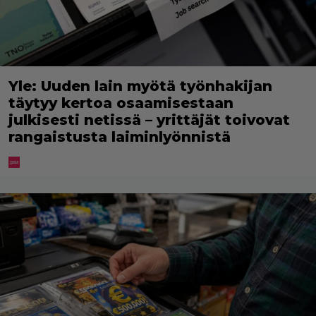
Yle: Uuden lain myötä työnhakijan
täytyy kertoa osaamisestaan
julkisesti netissä – yrittäjät toivovat
rangaistusta laiminlyönnistä