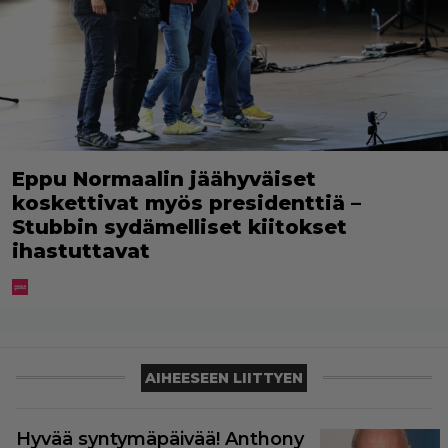
Eppu Normaalin jäähyväiset
koskettivat myös presidenttiä –
Stubbin sydämelliset kiitokset
ihastuttavat
AIHEESEEN LIITTYEN
Hyvää syntymäpäivää! Anthony