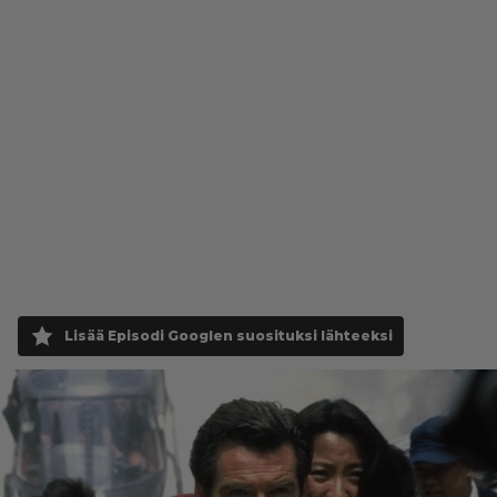
Lisää Episodi Googlen suosituksi lähteeksi