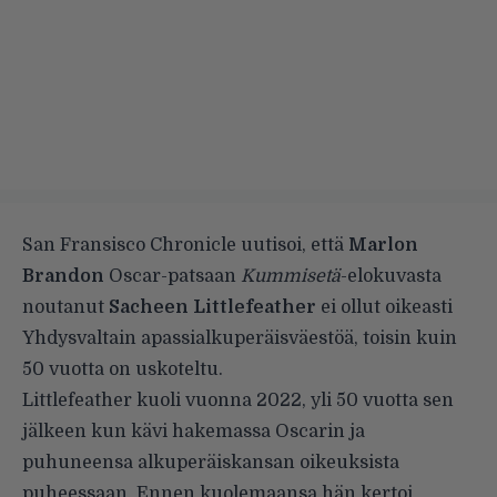
San Fransisco Chronicle
uutisoi, että
Marlon
Brandon
Oscar-patsaan
Kummisetä
-elokuvasta
noutanut
Sacheen Littlefeather
ei ollut oikeasti
Yhdysvaltain apassialkuperäisväestöä, toisin kuin
50 vuotta on uskoteltu.
Littlefeather kuoli vuonna 2022, yli 50 vuotta sen
jälkeen kun kävi hakemassa Oscarin ja
puhuneensa alkuperäiskansan oikeuksista
puheessaan. Ennen kuolemaansa hän kertoi