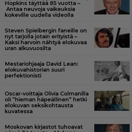
Hopkins täyttää 85 vuotta –
Antaa neuvoja vaikeuksia
kokeville uudella videolla
Steven Spielbergin faneille on
nyt tarjolla jotain erityistä –
Kaksi harvoin nähtyä elokuvaa
uran alkuvuosilta
Mestariohjaaja David Lean:
elokuvahistorian suuri
perfektionisti
Oscar-voittaja Olivia Colmanilla
oli ”hieman häpeällinen” hetki
elokuvan seksikohtausta
kuvatessa
Moskovan kirjastot tuhoavat