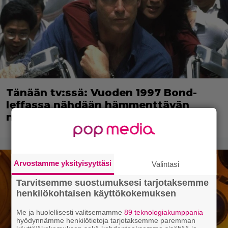
Tänään tv:ssä: Vuoden 1997 Bond-
leffassa nähdään hämmenttävän
nykyaikainen kännykkä
Arvostamme yksityisyyttäsi
Valintasi
Tarvitsemme suostumuksesi tarjotaksemme
henkilökohtaisen käyttökokemuksen
Me ja huolellisesti valitsemamme
89 teknologiakumppania
hyödynnämme henkilötietoja tarjotaksemme paremman