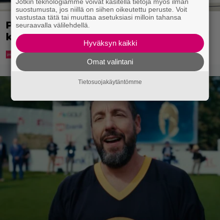
Jotkin teknologiamme voivat käsitellä tietoja myös ilman
suostumusta, jos niillä on siihen oikeutettu peruste. Voit
vastustaa tätä tai muuttaa asetuksiasi milloin tahansa
Poliisi kuljetti miestä putkaan – mies
seuraavalla välilehdellä.
kuoli
Hyväksyn kaikki
Omat valintani
Tietosuojakäytäntömme