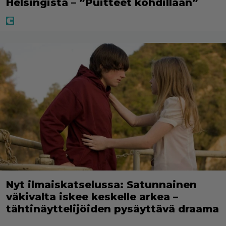
Helsingistä – ”Puitteet kohdillaan”
Nyt ilmaiskatselussa: Satunnainen
väkivalta iskee keskelle arkea –
tähtinäyttelijöiden pysäyttävä draama