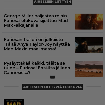
AIHEESEEN LIITTYEN
George Miller paljastaa mihin
Furiosa-elokuva sijoittuu Mad
Max -aikajanalla
Furiosan traileri on julkaistu –
Tältä Anya Taylor-Joy näyttää
Mad Maxin maailmassa!
Pysäyttäkää kaikki, täältä se
tulee – Furiosa! Ensi-ilta jälleen
Cannesissa?
AIHEESEEN LIITTYVIÄ ELOKUVIA