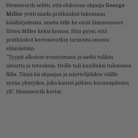
Hemsworth selitti, että elokuvan ohjaaja
George
Miller
yritti saada prätkäukot lukemaan
käsikirjoitusta, mutta tälle he eivät lämmenneet.
Sitten Miller keksi keinon. Hän pyysi, että
prätkäukot kertoisivatkin tarinoita omasta
elämästään.
”Tyypit alkoivat avautumaan ja sieltä tulikin
aitoutta ja totuuksia. Heille tuli kuulluksi tulemisen
fiilis. Tämä loi ohjaajan ja näyttelijöiden välille
syvän yhteyden, joka kantoi pitkien kuvauspäivien
yli”, Hemsworth kertoi.