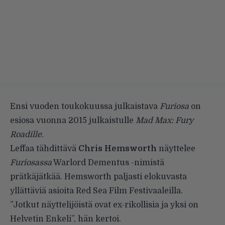
Ensi vuoden toukokuussa julkaistava
Furiosa
on
esiosa vuonna 2015 julkaistulle
Mad Max: Fury
Roadille
.
Leffaa tähdittävä
Chris Hemsworth
näyttelee
Furiosassa
Warlord Dementus -nimistä
prätkäjätkää. Hemsworth paljasti elokuvasta
yllättäviä asioita Red Sea Film Festivaaleilla.
”Jotkut näyttelijöistä ovat ex-rikollisia ja yksi on
Helvetin Enkeli”, hän kertoi.