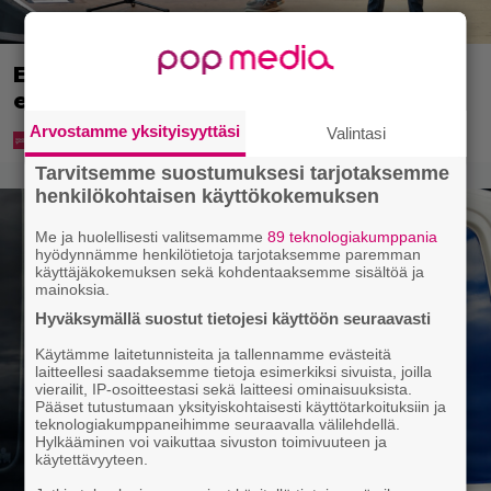
Eppu Normaalin viimeinen konsertti
esitetään Ylellä
Arvostamme yksityisyyttäsi
Valintasi
Tarvitsemme suostumuksesi tarjotaksemme
henkilökohtaisen käyttökokemuksen
Me ja huolellisesti valitsemamme
89 teknologiakumppania
hyödynnämme henkilötietoja tarjotaksemme paremman
käyttäjäkokemuksen sekä kohdentaaksemme sisältöä ja
mainoksia.
Hyväksymällä suostut tietojesi käyttöön seuraavasti
Käytämme laitetunnisteita ja tallennamme evästeitä
laitteellesi saadaksemme tietoja esimerkiksi sivuista, joilla
vierailit, IP-osoitteestasi sekä laitteesi ominaisuuksista.
Pääset tutustumaan yksityiskohtaisesti käyttötarkoituksiin ja
teknologiakumppaneihimme seuraavalla välilehdellä.
Hylkääminen voi vaikuttaa sivuston toimivuuteen ja
käytettävyyteen.