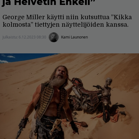
ja Helvetin Enkeli”
George Miller käytti niin kutsuttua ”Kikka
kolmosta” tiettyjen näyttelijöiden kanssa.
Julkaistu:
6.12.2023 08:30
Kami Launonen