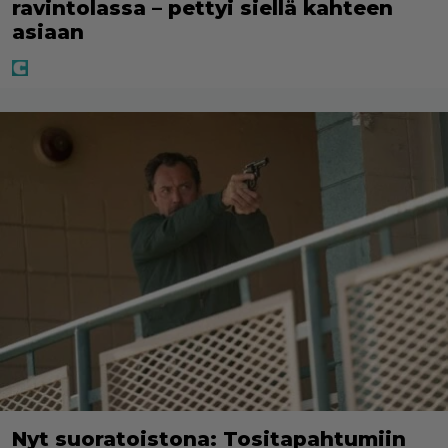
ravintolassa – pettyi siellä kahteen
asiaan
Nyt suoratoistona: Tositapahtumiin